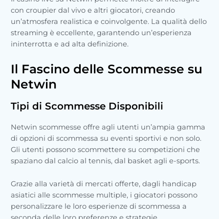
con croupier dal vivo e altri giocatori, creando
un’atmosfera realistica e coinvolgente. La qualità dello
streaming è eccellente, garantendo un’esperienza
ininterrotta e ad alta definizione.
Il Fascino delle Scommesse su
Netwin
Tipi di Scommesse Disponibili
Netwin scommesse offre agli utenti un’ampia gamma
di opzioni di scommessa su eventi sportivi e non solo.
Gli utenti possono scommettere su competizioni che
spaziano dal calcio al tennis, dal basket agli e-sports.
Grazie alla varietà di mercati offerte, dagli handicap
asiatici alle scommesse multiple, i giocatori possono
personalizzare le loro esperienze di scommessa a
seconda delle loro preferenze e strategie.