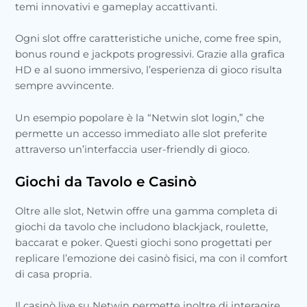
temi innovativi e gameplay accattivanti.
Ogni slot offre caratteristiche uniche, come free spin,
bonus round e jackpots progressivi. Grazie alla grafica
HD e al suono immersivo, l’esperienza di gioco risulta
sempre avvincente.
Un esempio popolare è la “Netwin slot login,” che
permette un accesso immediato alle slot preferite
attraverso un’interfaccia user-friendly di gioco.
Giochi da Tavolo e Casinò
Oltre alle slot, Netwin offre una gamma completa di
giochi da tavolo che includono blackjack, roulette,
baccarat e poker. Questi giochi sono progettati per
replicare l’emozione dei casinò fisici, ma con il comfort
di casa propria.
Il casinò live su Netwin permette inoltre di interagire