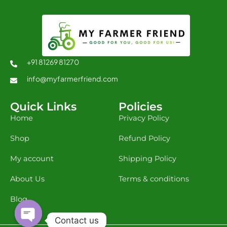
+91 81269 81270
info@myfarmerfriend.com
Quick Links
Policies
Home
Privacy Policy
Shop
Refund Policy
My account
Shipping Policy
About Us
Terms & conditions
Blog
Contact us