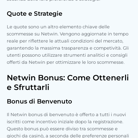
Quote e Strategie
Le quote sono un altro elemento chiave delle
scommesse su Netwin. Vengono aggiornate in tempo
reale per riflettere le attuali condizioni del mercato,
garantendo la massima trasparenza e competività. Gli
utenti possono utilizzare strumenti analitici e consigli
offerti da Netwin per ottimizzare le loro scommesse.
Netwin Bonus: Come Ottenerli
e Sfruttarli
Bonus di Benvenuto
Il Netwin bonus di benvenuto è offerto a tutti i nuovi
iscritti come incentivo iniziale dopo la registrazione.
Questo bonus può essere diviso tra scommesse e
giochi da casinò, a seconda delle preferenze personali