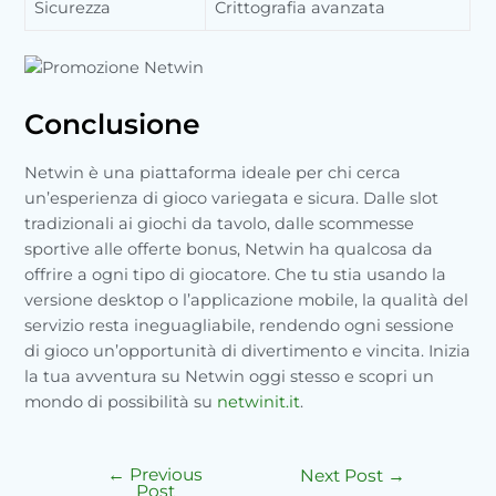
Sicurezza
Crittografia avanzata
Conclusione
Netwin è una piattaforma ideale per chi cerca
un’esperienza di gioco variegata e sicura. Dalle slot
tradizionali ai giochi da tavolo, dalle scommesse
sportive alle offerte bonus, Netwin ha qualcosa da
offrire a ogni tipo di giocatore. Che tu stia usando la
versione desktop o l’applicazione mobile, la qualità del
servizio resta ineguagliabile, rendendo ogni sessione
di gioco un’opportunità di divertimento e vincita. Inizia
la tua avventura su Netwin oggi stesso e scopri un
mondo di possibilità su
netwinit.it
.
←
Previous
Next Post
→
Post