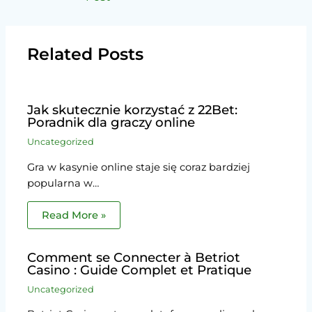
Related Posts
Jak skutecznie korzystać z 22Bet:
Poradnik dla graczy online
Uncategorized
Gra w kasynie online staje się coraz bardziej
popularna w…
Read More »
Comment se Connecter à Betriot
Casino : Guide Complet et Pratique
Uncategorized