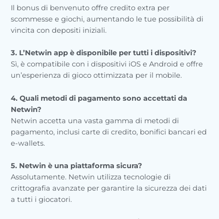
Il bonus di benvenuto offre credito extra per
scommesse e giochi, aumentando le tue possibilità di
vincita con depositi iniziali.
3. L’Netwin app è disponibile per tutti i dispositivi?
Sì, è compatibile con i dispositivi iOS e Android e offre
un’esperienza di gioco ottimizzata per il mobile.
4. Quali metodi di pagamento sono accettati da
Netwin?
Netwin accetta una vasta gamma di metodi di
pagamento, inclusi carte di credito, bonifici bancari ed
e-wallets.
5. Netwin è una piattaforma sicura?
Assolutamente. Netwin utilizza tecnologie di
crittografia avanzate per garantire la sicurezza dei dati
a tutti i giocatori.