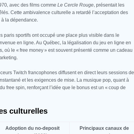
1970, avec des films comme
Le Cercle Rouge
, présentait les
és. Cette ambivalence culturelle a retardé l’acceptation des
s à la dépendance.
es paris sportifs ont occupé une place plus visible dans le
bienvenue en ligne. Au Québec, la légalisation du jeu en ligne en
es, où le « free money » est souvent présenté comme un cadeau
rketing.
enceurs Twitch francophones diffusent en direct leurs sessions de
t instantané et les exigences de mise. La musique pop, quant à
 du free spin, renforçant l’idée que le bonus est un « coup de
es culturelles
Adoption du no‑deposit
Principaux canaux de