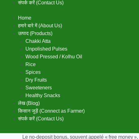
संपर्क करें (Contact Us)
Home
हमारे बारे में (About Us)
उत्पाद (Products)
Chakki Atta
Unpolished Pulses
Wood Pressed / Kolhu Oil
Rice
Spices
Dry Fruits
Sweeteners
Healthy Snacks
लेख (Blog)
किसान जुड़ें (Connect as Farmer)
संपर्क करें (Contact Us)
Le no‑deposit bonus, souvent appelé « free money »,