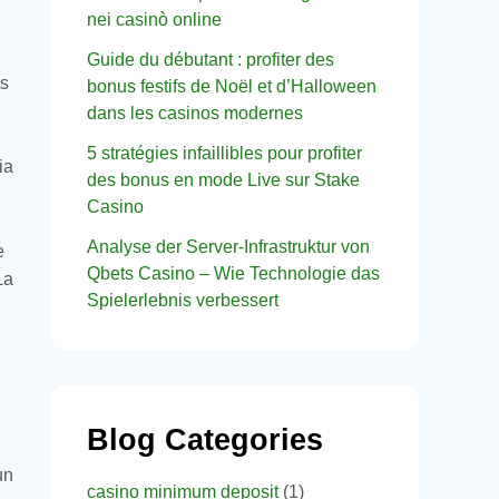
nei casinò online
Guide du débutant : profiter des
ts
bonus festifs de Noël et d’Halloween
dans les casinos modernes
5 stratégies infaillibles pour profiter
ia
des bonus en mode Live sur Stake
Casino
Analyse der Server‑Infrastruktur von
e
Qbets Casino – Wie Technologie das
La
Spielerlebnis verbessert
Blog Categories
un
casino minimum deposit
(1)