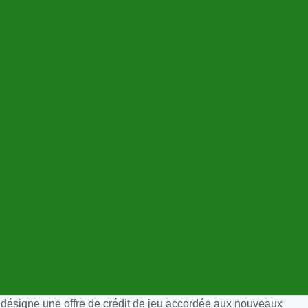
 désigne une offre de crédit de jeu accordée aux nouveaux