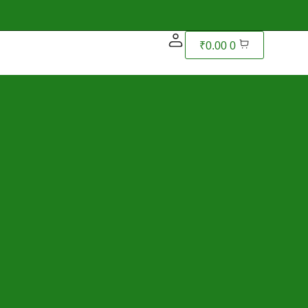
Cart
₹
0.00
0