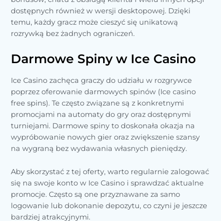
dostępnych również w wersji desktopowej. Dzięki
temu, każdy gracz może cieszyć się unikatową
rozrywką bez żadnych ograniczeń.
Darmowe Spiny w Ice Casino
Ice Casino zachęca graczy do udziału w rozgrywce
poprzez oferowanie darmowych spinów (Ice casino
free spins). Te często związane są z konkretnymi
promocjami na automaty do gry oraz dostępnymi
turniejami. Darmowe spiny to doskonała okazja na
wypróbowanie nowych gier oraz zwiększenie szansy
na wygraną bez wydawania własnych pieniędzy.
Aby skorzystać z tej oferty, warto regularnie zalogować
się na swoje konto w Ice Casino i sprawdzać aktualne
promocje. Często są one przyznawane za samo
logowanie lub dokonanie depozytu, co czyni je jeszcze
bardziej atrakcyjnymi.