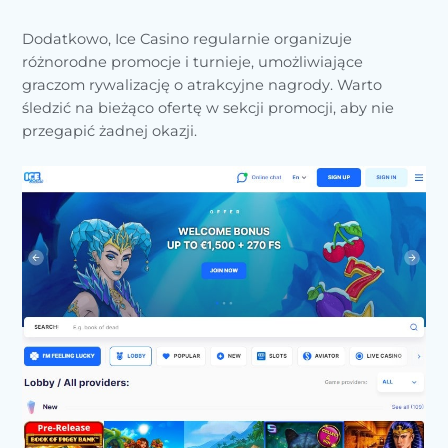
Dodatkowo, Ice Casino regularnie organizuje
różnorodne promocje i turnieje, umożliwiające
graczom rywalizację o atrakcyjne nagrody. Warto
śledzić na bieżąco ofertę w sekcji promocji, aby nie
przegapić żadnej okazji.