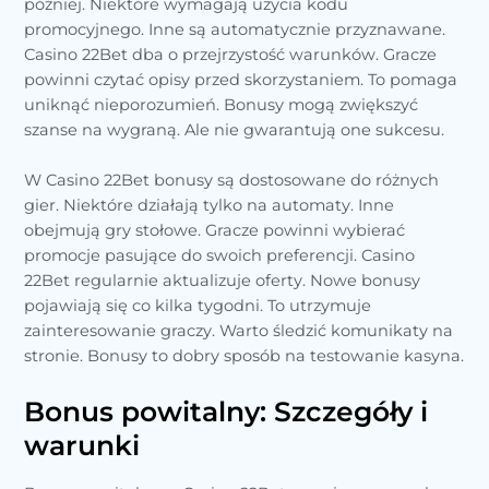
później. Niektóre wymagają użycia kodu
promocyjnego. Inne są automatycznie przyznawane.
Casino 22Bet dba o przejrzystość warunków. Gracze
powinni czytać opisy przed skorzystaniem. To pomaga
uniknąć nieporozumień. Bonusy mogą zwiększyć
szanse na wygraną. Ale nie gwarantują one sukcesu.
W Casino 22Bet bonusy są dostosowane do różnych
gier. Niektóre działają tylko na automaty. Inne
obejmują gry stołowe. Gracze powinni wybierać
promocje pasujące do swoich preferencji. Casino
22Bet regularnie aktualizuje oferty. Nowe bonusy
pojawiają się co kilka tygodni. To utrzymuje
zainteresowanie graczy. Warto śledzić komunikaty na
stronie. Bonusy to dobry sposób na testowanie kasyna.
Bonus powitalny: Szczegóły i
warunki