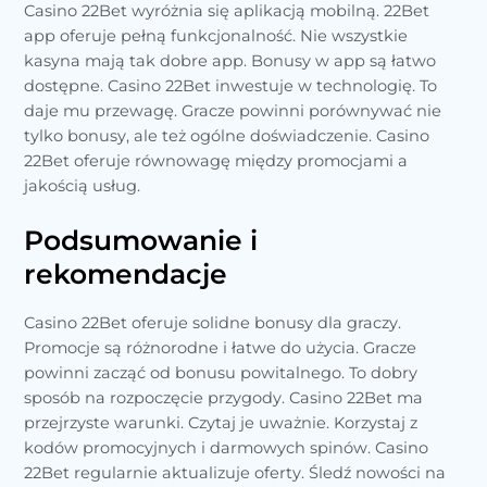
Casino 22Bet wyróżnia się aplikacją mobilną. 22Bet
app oferuje pełną funkcjonalność. Nie wszystkie
kasyna mają tak dobre app. Bonusy w app są łatwo
dostępne. Casino 22Bet inwestuje w technologię. To
daje mu przewagę. Gracze powinni porównywać nie
tylko bonusy, ale też ogólne doświadczenie. Casino
22Bet oferuje równowagę między promocjami a
jakością usług.
Podsumowanie i
rekomendacje
Casino 22Bet oferuje solidne bonusy dla graczy.
Promocje są różnorodne i łatwe do użycia. Gracze
powinni zacząć od bonusu powitalnego. To dobry
sposób na rozpoczęcie przygody. Casino 22Bet ma
przejrzyste warunki. Czytaj je uważnie. Korzystaj z
kodów promocyjnych i darmowych spinów. Casino
22Bet regularnie aktualizuje oferty. Śledź nowości na