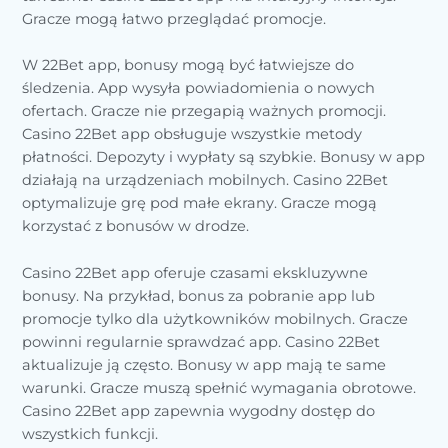
Gracze mogą łatwo przeglądać promocje.
W 22Bet app, bonusy mogą być łatwiejsze do
śledzenia. App wysyła powiadomienia o nowych
ofertach. Gracze nie przegapią ważnych promocji.
Casino 22Bet app obsługuje wszystkie metody
płatności. Depozyty i wypłaty są szybkie. Bonusy w app
działają na urządzeniach mobilnych. Casino 22Bet
optymalizuje grę pod małe ekrany. Gracze mogą
korzystać z bonusów w drodze.
Casino 22Bet app oferuje czasami ekskluzywne
bonusy. Na przykład, bonus za pobranie app lub
promocje tylko dla użytkowników mobilnych. Gracze
powinni regularnie sprawdzać app. Casino 22Bet
aktualizuje ją często. Bonusy w app mają te same
warunki. Gracze muszą spełnić wymagania obrotowe.
Casino 22Bet app zapewnia wygodny dostęp do
wszystkich funkcji.