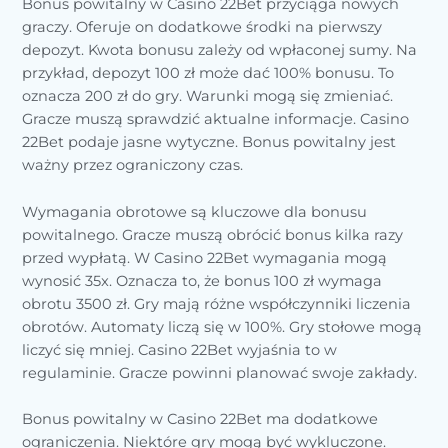
Bonus powitalny w Casino 22Bet przyciąga nowych
graczy. Oferuje on dodatkowe środki na pierwszy
depozyt. Kwota bonusu zależy od wpłaconej sumy. Na
przykład, depozyt 100 zł może dać 100% bonusu. To
oznacza 200 zł do gry. Warunki mogą się zmieniać.
Gracze muszą sprawdzić aktualne informacje. Casino
22Bet podaje jasne wytyczne. Bonus powitalny jest
ważny przez ograniczony czas.
Wymagania obrotowe są kluczowe dla bonusu
powitalnego. Gracze muszą obrócić bonus kilka razy
przed wypłatą. W Casino 22Bet wymagania mogą
wynosić 35x. Oznacza to, że bonus 100 zł wymaga
obrotu 3500 zł. Gry mają różne współczynniki liczenia
obrotów. Automaty liczą się w 100%. Gry stołowe mogą
liczyć się mniej. Casino 22Bet wyjaśnia to w
regulaminie. Gracze powinni planować swoje zakłady.
Bonus powitalny w Casino 22Bet ma dodatkowe
ograniczenia. Niektóre gry mogą być wykluczone.