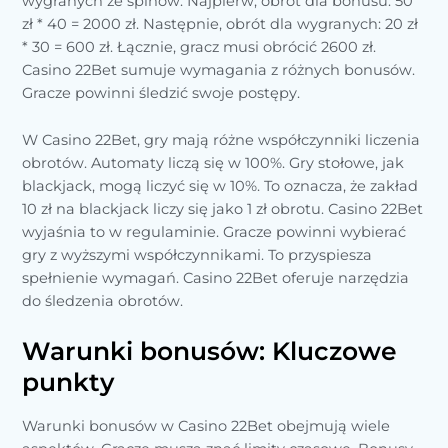
wygranych ze spinów. Najpierw, obrót dla bonusu: 50
zł * 40 = 2000 zł. Następnie, obrót dla wygranych: 20 zł
* 30 = 600 zł. Łącznie, gracz musi obrócić 2600 zł.
Casino 22Bet sumuje wymagania z różnych bonusów.
Gracze powinni śledzić swoje postępy.
W Casino 22Bet, gry mają różne współczynniki liczenia
obrotów. Automaty liczą się w 100%. Gry stołowe, jak
blackjack, mogą liczyć się w 10%. To oznacza, że zakład
10 zł na blackjack liczy się jako 1 zł obrotu. Casino 22Bet
wyjaśnia to w regulaminie. Gracze powinni wybierać
gry z wyższymi współczynnikami. To przyspiesza
spełnienie wymagań. Casino 22Bet oferuje narzędzia
do śledzenia obrotów.
Warunki bonusów: Kluczowe
punkty
Warunki bonusów w Casino 22Bet obejmują wiele