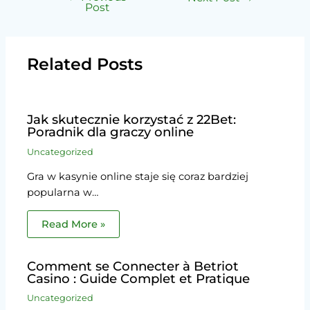
Post
Related Posts
Jak skutecznie korzystać z 22Bet:
Poradnik dla graczy online
Uncategorized
Gra w kasynie online staje się coraz bardziej
popularna w…
Read More »
Comment se Connecter à Betriot
Casino : Guide Complet et Pratique
Uncategorized