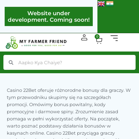
Skip
Post
to
navigation
Website under
More loc
content
development. Coming soon!
Cart
0
Search
Search
Casino 22Bet oferuje różnorodne bonusy dla graczy. W
tym przewodniku skupimy się na szczegółach
promocji. Omówimy bonus powitalny, kody
promocyjne i darmowe spiny. Zrozumienie zasad
pomaga w pełni wykorzystać oferty. Na początek,
warto poznać podstawy działania bonusów w
kasynach online. Casino 22Bet przyciąga graczy