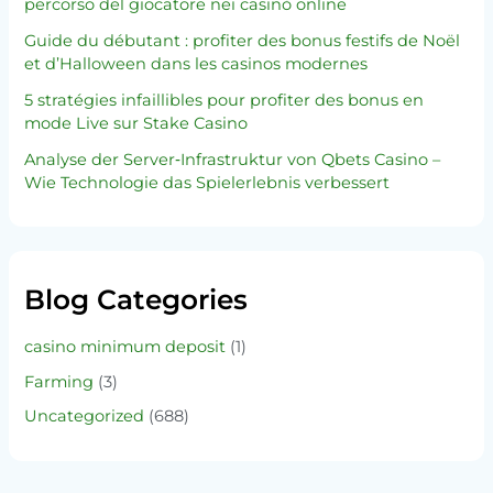
percorso del giocatore nei casinò online
Guide du débutant : profiter des bonus festifs de Noël
et d’Halloween dans les casinos modernes
5 stratégies infaillibles pour profiter des bonus en
mode Live sur Stake Casino
Analyse der Server‑Infrastruktur von Qbets Casino –
Wie Technologie das Spielerlebnis verbessert
Blog Categories
casino minimum deposit
(1)
Farming
(3)
Uncategorized
(688)