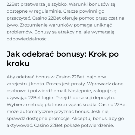
22Bet przetwarza je szybko. Warunki bonusów są
dostępne w regulaminie. Gracze powinni go
przeczytać. Casino 22Bet oferuje pomoc przez czat na
żywo. Zrozumienie warunków pomaga uniknąć
problemów. Bonusy są atrakcyjne, ale wymagają
odpowiedzialności.
Jak odebrać bonusy: Krok po
kroku
Aby odebrać bonus w Casino 22Bet, najpierw
zarejestruj konto. Proces jest prosty. Wprowadź dane
osobowe i potwierdź email. Następnie, zaloguj się
używając 22Bet login. Przejdź do sekcji depozytu.
Wybierz metodę płatności i wpłać środki. Casino 22Bet
może automatycznie przyznać bonus. Jeśli nie,
sprawdź dostępne promocje. Akceptuj bonus, aby go
aktywować. Casino 22Bet pokaże potwierdzenie.