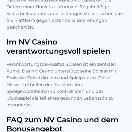
Daten seiner Nutzer zu schützen. Regelmäßige
Sicherheitsupdates und Testungen stellen sicher, dass
die Plattform gegen potenzielle Bedrohungen
gesichert ist.
Im NV Casino
verantwortungsvoll spielen
Verantwortungsbewusstes Spielen ist ein zentraler
Punkt. Das NV Casino unterstützt seine Spieler mit
Tools wie Einsatzlimiten und Spielpausen. Diese
Hilfsmittel helfen den Spielern, ihre
Spielgewohnheiten zu kontrollieren und das
Glücksspiel als Teil eines gesunden Lebensstils zu
integrieren.
FAQ zum NV Casino und dem
Bonusangebot