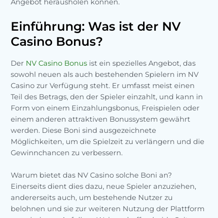
Angebot herausholen können.
Einführung: Was ist der NV
Casino Bonus?
Der
NV Casino Bonus
ist ein spezielles Angebot, das
sowohl neuen als auch bestehenden Spielern im NV
Casino zur Verfügung steht. Er umfasst meist einen
Teil des Betrags, den der Spieler einzahlt, und kann in
Form von einem Einzahlungsbonus, Freispielen oder
einem anderen attraktiven Bonussystem gewährt
werden. Diese Boni sind ausgezeichnete
Möglichkeiten, um die Spielzeit zu verlängern und die
Gewinnchancen zu verbessern.
Warum bietet das NV Casino solche Boni an?
Einerseits dient dies dazu, neue Spieler anzuziehen,
andererseits auch, um bestehende Nutzer zu
belohnen und sie zur weiteren Nutzung der Plattform