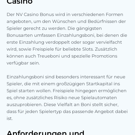
Casino
Der NV Casino Bonus wird in verschiedenen Formen
angeboten, um den Wünschen und Bedürfnissen der
Spieler gerecht zu werden. Die gängigsten
Bonusarten umfassen Einzahlungsboni, bei denen die
erste Einzahlung verdoppelt oder sogar vervielfacht
wird, sowie Freispiele für beliebte Slots. Zusätzlich
können auch Treueboni und spezielle Promotions
verfügbar sein.
Einzahlungsboni sind besonders interessant für neue
Spieler, die mit einem großzügigen Startkapital ins
Spiel starten wollen. Freispiele hingegen ermöglichen
es, ohne zusätzliches Risiko neue Spielautomaten
auszuprobieren. Diese Vielfalt an Boni stellt sicher,
dass für jeden Spielertyp das passende Angebot dabei
ist.
Anforderungen und