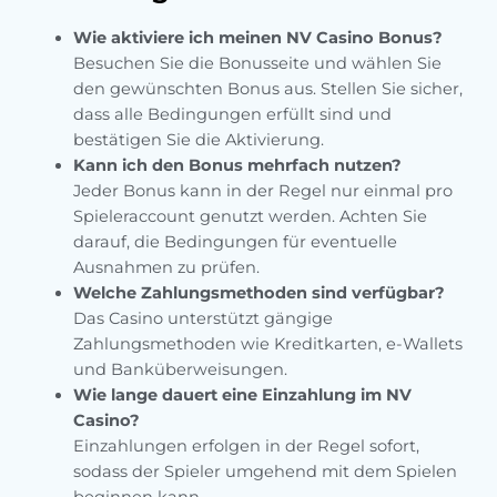
Wie aktiviere ich meinen NV Casino Bonus?
Besuchen Sie die Bonusseite und wählen Sie
den gewünschten Bonus aus. Stellen Sie sicher,
dass alle Bedingungen erfüllt sind und
bestätigen Sie die Aktivierung.
Kann ich den Bonus mehrfach nutzen?
Jeder Bonus kann in der Regel nur einmal pro
Spieleraccount genutzt werden. Achten Sie
darauf, die Bedingungen für eventuelle
Ausnahmen zu prüfen.
Welche Zahlungsmethoden sind verfügbar?
Das Casino unterstützt gängige
Zahlungsmethoden wie Kreditkarten, e-Wallets
und Banküberweisungen.
Wie lange dauert eine Einzahlung im NV
Casino?
Einzahlungen erfolgen in der Regel sofort,
sodass der Spieler umgehend mit dem Spielen
beginnen kann.