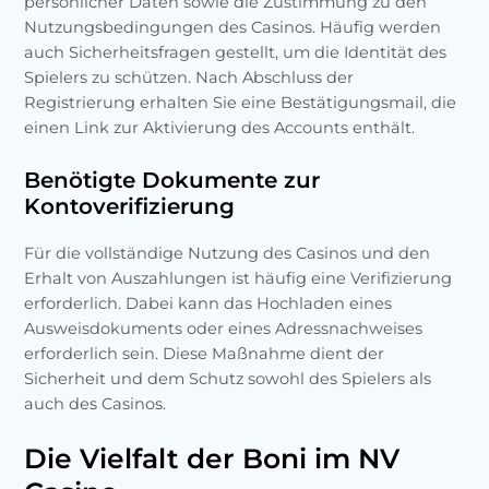
persönlicher Daten sowie die Zustimmung zu den
Nutzungsbedingungen des Casinos. Häufig werden
auch Sicherheitsfragen gestellt, um die Identität des
Spielers zu schützen. Nach Abschluss der
Registrierung erhalten Sie eine Bestätigungsmail, die
einen Link zur Aktivierung des Accounts enthält.
Benötigte Dokumente zur
Kontoverifizierung
Für die vollständige Nutzung des Casinos und den
Erhalt von Auszahlungen ist häufig eine Verifizierung
erforderlich. Dabei kann das Hochladen eines
Ausweisdokuments oder eines Adressnachweises
erforderlich sein. Diese Maßnahme dient der
Sicherheit und dem Schutz sowohl des Spielers als
auch des Casinos.
Die Vielfalt der Boni im NV