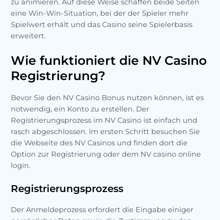
zu animieren. Auf diese Weise schaffen beide Seiten
eine Win-Win-Situation, bei der der Spieler mehr
Spielwert erhält und das Casino seine Spielerbasis
erweitert.
Wie funktioniert die NV Casino
Registrierung?
Bevor Sie den NV Casino Bonus nutzen können, ist es
notwendig, ein Konto zu erstellen. Der
Registrierungsprozess im NV Casino ist einfach und
rasch abgeschlossen. Im ersten Schritt besuchen Sie
die Webseite des NV Casinos und finden dort die
Option zur Registrierung oder dem NV casino online
login.
Registrierungsprozess
Der Anmeldeprozess erfordert die Eingabe einiger