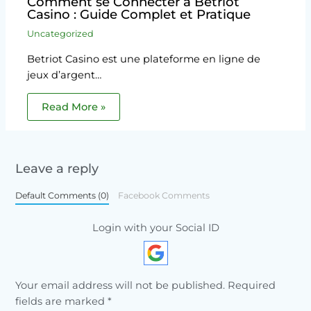
Comment se Connecter à Betriot
Casino : Guide Complet et Pratique
Uncategorized
Betriot Casino est une plateforme en ligne de
jeux d’argent…
Read More »
Leave a reply
Default Comments (0)
Facebook Comments
Login with your Social ID
Your email address will not be published.
Required
fields are marked
*