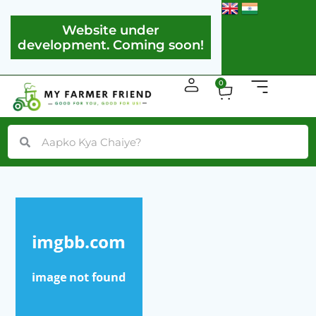
Skip
Post
to
navigation
Website under
More loc
content
development. Coming soon!
Cart
0
Search
Search