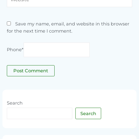
Save my name, email, and website in this browser
for the next time I comment.
Phone
*
Search
Search