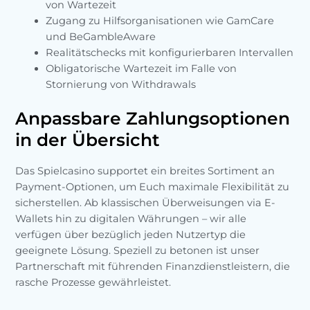
von Wartezeit
Zugang zu Hilfsorganisationen wie GamCare
und BeGambleAware
Realitätschecks mit konfigurierbaren Intervallen
Obligatorische Wartezeit im Falle von
Stornierung von Withdrawals
Anpassbare Zahlungsoptionen
in der Übersicht
Das Spielcasino supportet ein breites Sortiment an
Payment-Optionen, um Euch maximale Flexibilität zu
sicherstellen. Ab klassischen Überweisungen via E-
Wallets hin zu digitalen Währungen – wir alle
verfügen über bezüglich jeden Nutzertyp die
geeignete Lösung. Speziell zu betonen ist unser
Partnerschaft mit führenden Finanzdienstleistern, die
rasche Prozesse gewährleistet.