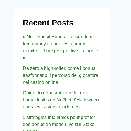
Recent Posts
« No‑Deposit Bonus : l’essor du «
free money » dans les tournois
mobiles – Une perspective culturelle
»
Da zero a high‑roller: come i bonus
trasformano il percorso del giocatore
nei casinò online
g
Guide du débutant : profiter des
bonus festifs de Noël et d’Halloween
dans les casinos modernes
5 stratégies infaillibles pour profiter
des bonus en mode Live sur Stake