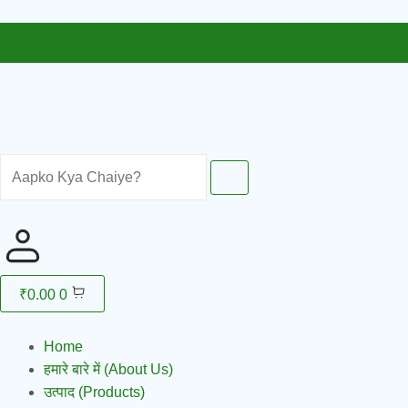
Skip
Post
to
navigation
content
Search
Search
Cart
₹
0.00
0
Home
हमारे बारे में (About Us)
उत्पाद (Products)