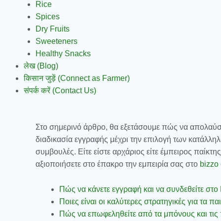
Rice
Spices
Dry Fruits
Sweeteners
Healthy Snacks
लेख (Blog)
किसान जुड़ें (Connect as Farmer)
संपर्क करें (Contact Us)
Στο σημερινό άρθρο, θα εξετάσουμε πώς να απολαύσετ
διαδικασία εγγραφής μέχρι την επιλογή των κατάλλη
συμβουλές. Είτε είστε αρχάριος είτε έμπειρος παίκτ
αξιοποιήσετε στο έπακρο την εμπειρία σας στο
bizzo
Πώς να κάνετε εγγραφή και να συνδεθείτε στο 
Ποιες είναι οι καλύτερες στρατηγικές για τα παι
Πώς να επωφεληθείτε από τα μπόνους και τι