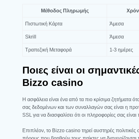
Μέθοδος Πληρωμής
Χρόν
Πιστωτική Κάρτα
Άμεσα
Skrill
Άμεσα
Τραπεζική Μεταφορά
1-3 ημέρες
Ποιες είναι οι σημαντικ
Bizzo casino
Η ασφάλεια είναι ένα από τα πιο κρίσιμα ζητήματα ό
σας δεδομένων και των συναλλαγών σας είναι η προ
SSL για να διασφαλίσει ότι οι πληροφορίες σας είναι
Επιπλέον, το Bizzo casino τηρεί αυστηρές πολιτικές 
πόρους που βοηθούν τους παίκτες να διαχειρίζονται τ