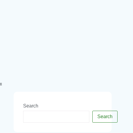
ι
Search
Search