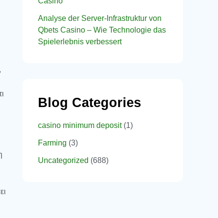
Casino
Analyse der Server‑Infrastruktur von
Qbets Casino – Wie Technologie das
Spielerlebnis verbessert
,
τι
Blog Categories
casino minimum deposit
(1)
Farming
(3)
η
Uncategorized
(688)
ει