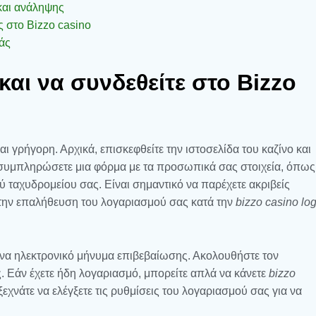
 και ανάληψης
ς στο Bizzo casino
σάς
αι να συνδεθείτε στο Bizzo
ι γρήγορη. Αρχικά, επισκεφθείτε την ιστοσελίδα του καζίνο και
α συμπληρώσετε μια φόρμα με τα προσωπικά σας στοιχεία, όπως
ύ ταχυδρομείου σας. Είναι σημαντικό να παρέχετε ακριβείς
την επαλήθευση του λογαριασμού σας κατά την
bizzo casino lo
ένα ηλεκτρονικό μήνυμα επιβεβαίωσης. Ακολουθήστε τον
. Εάν έχετε ήδη λογαριασμό, μπορείτε απλά να κάνετε
bizzo
ξεχνάτε να ελέγξετε τις ρυθμίσεις του λογαριασμού σας για να