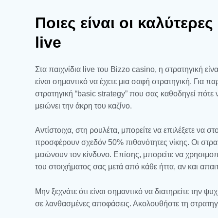
Ποιες είναι οι καλύτερες
live
Στα παιχνίδια live του Bizzo casino, η στρατηγική είν
είναι σημαντικό να έχετε μια σαφή στρατηγική. Για π
στρατηγική “basic strategy” που σας καθοδηγεί πότε ν
μειώνει την άκρη του καζίνο.
Αντίστοιχα, στη ρουλέτα, μπορείτε να επιλέξετε να σ
προσφέρουν σχεδόν 50% πιθανότητες νίκης. Οι στρα
μειώνουν τον κίνδυνο. Επίσης, μπορείτε να χρησιμοπ
του στοιχήματος σας μετά από κάθε ήττα, αν και απαιτ
Μην ξεχνάτε ότι είναι σημαντικό να διατηρείτε την 
σε λανθασμένες αποφάσεις. Ακολουθήστε τη στρατηγι