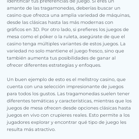
identificar tus preferencias de juego. Si eres un
amante de las tragamonedas, deberías buscar un
casino que ofrezca una amplia variedad de máquinas,
desde las clásicas hasta las más modernas con
gráficos en 3D. Por otro lado, si prefieres los juegos de
mesa como el póker o la ruleta, asegúrate de que el
casino tenga múltiples variantes de estos juegos. La
variedad no solo mantiene el juego fresco, sino que
también aumenta tus posibilidades de ganar al
ofrecer diferentes estrategias y enfoques.
Un buen ejemplo de esto es el mellstroy casino, que
cuenta con una selección impresionante de juegos
para todos los gustos. Las tragamonedas suelen tener
diferentes temáticas y características, mientras que los
juegos de mesa ofrecen desde opciones clásicas hasta
juegos en vivo con crupieres reales. Esto permite a los
jugadores explorar y encontrar qué tipo de juego les
resulta más atractivo.