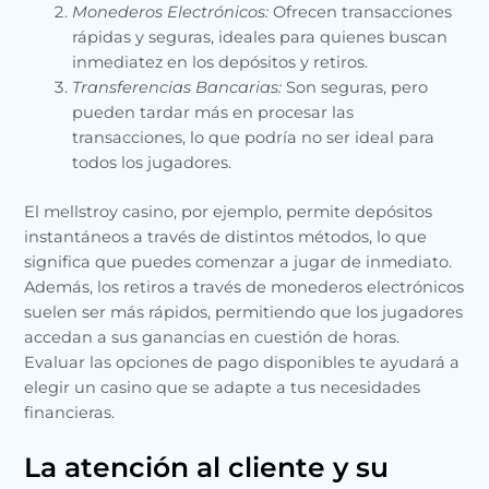
Monederos Electrónicos:
Ofrecen transacciones
rápidas y seguras, ideales para quienes buscan
inmediatez en los depósitos y retiros.
Transferencias Bancarias:
Son seguras, pero
pueden tardar más en procesar las
transacciones, lo que podría no ser ideal para
todos los jugadores.
El mellstroy casino, por ejemplo, permite depósitos
instantáneos a través de distintos métodos, lo que
significa que puedes comenzar a jugar de inmediato.
Además, los retiros a través de monederos electrónicos
suelen ser más rápidos, permitiendo que los jugadores
accedan a sus ganancias en cuestión de horas.
Evaluar las opciones de pago disponibles te ayudará a
elegir un casino que se adapte a tus necesidades
financieras.
La atención al cliente y su