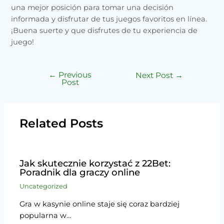
una mejor posición para tomar una decisión
informada y disfrutar de tus juegos favoritos en línea.
¡Buena suerte y que disfrutes de tu experiencia de
juego!
←
Previous
Next Post
→
Post
Related Posts
Jak skutecznie korzystać z 22Bet:
Poradnik dla graczy online
Uncategorized
Gra w kasynie online staje się coraz bardziej
popularna w…