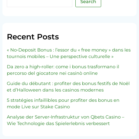
Search
Recent Posts
« No‑Deposit Bonus : l’essor du « free money » dans les
tournois mobiles – Une perspective culturelle »
Da zero a high‑roller: come i bonus trasformano il
percorso del giocatore nei casinò online
Guide du débutant : profiter des bonus festifs de Noël
et d’Halloween dans les casinos modernes
5 stratégies infaillibles pour profiter des bonus en
mode Live sur Stake Casino
Analyse der Server‑Infrastruktur von Qbets Casino –
Wie Technologie das Spielerlebnis verbessert