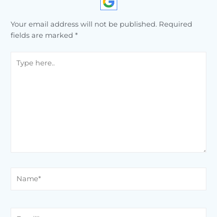
Your email address will not be published.
Required
fields are marked
*
Type
here..
Name*
Email*