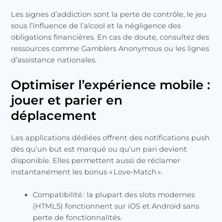
Les signes d’addiction sont la perte de contrôle, le jeu
sous l’influence de l’alcool et la négligence des
obligations financières. En cas de doute, consultez des
ressources comme Gamblers Anonymous ou les lignes
d’assistance nationales.
Optimiser l’expérience mobile :
jouer et parier en
déplacement
Les applications dédiées offrent des notifications push
dès qu’un but est marqué ou qu’un pari devient
disponible. Elles permettent aussi de réclamer
instantanément les bonus « Love‑Match ».
Compatibilité : la plupart des slots modernes
(HTML5) fonctionnent sur iOS et Android sans
perte de fonctionnalités.