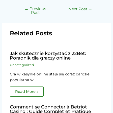
←
Previous
Next Post
→
Post
Related Posts
Jak skutecznie korzystać z 22Bet:
Poradnik dla graczy online
Uncategorized
Gra w kasynie online staje się coraz bardziej
popularna w…
Read More »
Comment se Connecter à Betriot
Casino : Guide Complet et Pratique