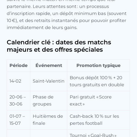
partenaire. Leurs attentes sont : un processus
d’inscription rapide, un dépôt minimum bas (souvent
10 €), et des retraits instantanés pour pouvoir profiter
immédiatement de leurs gains.
Calendrier clé : dates des matchs
majeurs et des offres spéciales
Période
Événement
Promotion typique
Bonus dépôt 100 % + 20
14‑02
Saint‑Valentin
tours gratuits en double
20‑06 –
Phase de
Pari gratuit « Score
30‑06
groupes
exact »
01‑07 –
Huitièmes de
Cash‑back 10 % sur les
15‑07
finale
pertes football
Tournoi « Goal‑Rush »