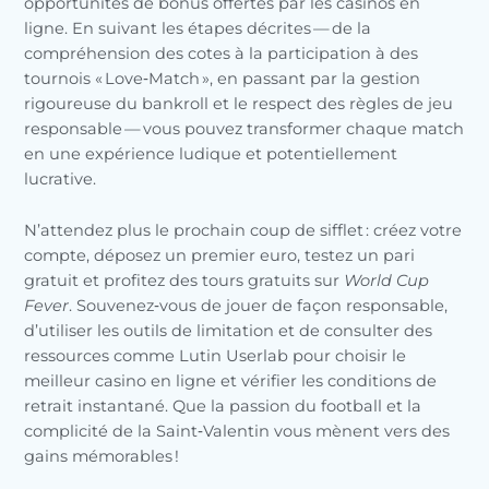
opportunités de bonus offertes par les casinos en
ligne. En suivant les étapes décrites — de la
compréhension des cotes à la participation à des
tournois « Love‑Match », en passant par la gestion
rigoureuse du bankroll et le respect des règles de jeu
responsable — vous pouvez transformer chaque match
en une expérience ludique et potentiellement
lucrative.
N’attendez plus le prochain coup de sifflet : créez votre
compte, déposez un premier euro, testez un pari
gratuit et profitez des tours gratuits sur
World Cup
Fever
. Souvenez‑vous de jouer de façon responsable,
d’utiliser les outils de limitation et de consulter des
ressources comme Lutin Userlab pour choisir le
meilleur casino en ligne et vérifier les conditions de
retrait instantané. Que la passion du football et la
complicité de la Saint‑Valentin vous mènent vers des
gains mémorables !