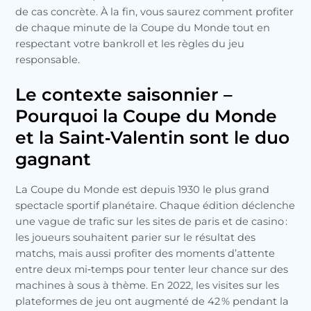
de cas concrète. À la fin, vous saurez comment profiter
de chaque minute de la Coupe du Monde tout en
respectant votre bankroll et les règles du jeu
responsable.
Le contexte saisonnier –
Pourquoi la Coupe du Monde
et la Saint‑Valentin sont le duo
gagnant
La Coupe du Monde est depuis 1930 le plus grand
spectacle sportif planétaire. Chaque édition déclenche
une vague de trafic sur les sites de paris et de casino :
les joueurs souhaitent parier sur le résultat des
matchs, mais aussi profiter des moments d’attente
entre deux mi‑temps pour tenter leur chance sur des
machines à sous à thème. En 2022, les visites sur les
plateformes de jeu ont augmenté de 42 % pendant la