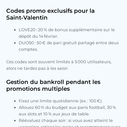
Codes promo exclusifs pour la
Saint‑Valentin
LOVE20 : 20 % de bonus supplémentaire sur le
dépôt du 14 février.
DUO50 : 50 € de pari gratuit partagé entre deux
comptes.
Ces codes sont souvent limités à 5 000 utilisateurs,
alors ne tardez pas à les saisir.
Gestion du bankroll pendant les
promotions multiples
Fixez une limite quotidienne (ex. : 100 €).
Allouez 60 % du budget aux paris football, 30 %
aux slots et 10 % aux jeux de table.
Réévaluez chaque soir : si vous avez atteint le
wagering, retirez les gains et recommencez avec