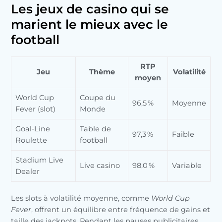
Les jeux de casino qui se
marient le mieux avec le
football
RTP
Jeu
Thème
Volatilité
moyen
World Cup
Coupe du
96,5 %
Moyenne
Fever (slot)
Monde
Goal‑Line
Table de
97,3 %
Faible
Roulette
football
Stadium Live
Live casino
98,0 %
Variable
Dealer
Les slots à volatilité moyenne, comme
World Cup
Fever
, offrent un équilibre entre fréquence de gains et
taille des jackpots. Pendant les pauses publicitaires,