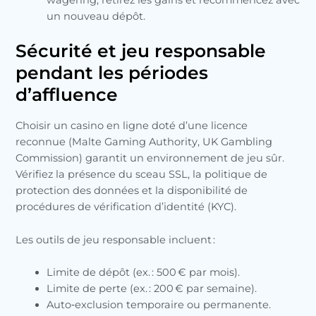
un nouveau dépôt.
Sécurité et jeu responsable
pendant les périodes
d’affluence
Choisir un casino en ligne doté d’une licence
reconnue (Malte Gaming Authority, UK Gambling
Commission) garantit un environnement de jeu sûr.
Vérifiez la présence du sceau SSL, la politique de
protection des données et la disponibilité de
procédures de vérification d’identité (KYC).
Les outils de jeu responsable incluent :
Limite de dépôt (ex. : 500 € par mois).
Limite de perte (ex. : 200 € par semaine).
Auto‑exclusion temporaire ou permanente.