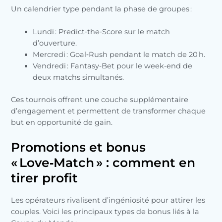
Un calendrier type pendant la phase de groupes :
Lundi : Predict‑the‑Score sur le match
d’ouverture.
Mercredi : Goal‑Rush pendant le match de 20 h.
Vendredi : Fantasy‑Bet pour le week‑end de
deux matchs simultanés.
Ces tournois offrent une couche supplémentaire
d’engagement et permettent de transformer chaque
but en opportunité de gain.
Promotions et bonus
« Love‑Match » : comment en
tirer profit
Les opérateurs rivalisent d’ingéniosité pour attirer les
couples. Voici les principaux types de bonus liés à la