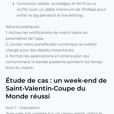
Connexion stable : privilégiez le Wi‑Fi ou la
4G/5G avec un débit minimum de 10 Mbps pour
éviter le lag pendant le live betting.
Astuces pratiques :
1. Activez les notifications de match dans les
paramètres de l’app.
2. Gardez votre portefeuille numérique (e‑wallet)
chargé pour des dépôts instantanés.
3. Fermez les applications en arrière‑plan qui
consomment la bande passante pendant les temps
forts du match.
Étude de cas : un week‑end de
Saint‑Valentin‑Coupe du
Monde réussi
Jour 1 – Inscription
Jean crée son compte sur un casino agréé, utilise le