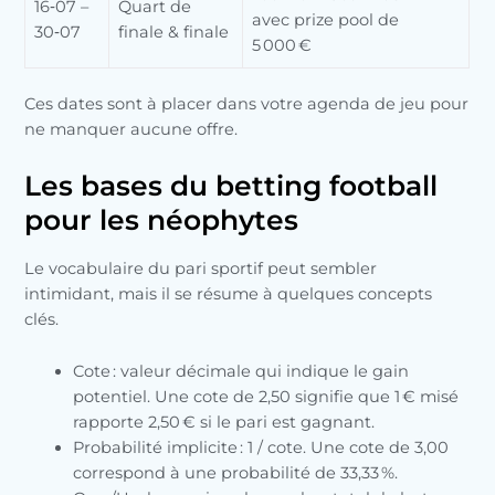
16‑07 –
Quart de
avec prize pool de
30‑07
finale & finale
5 000 €
Ces dates sont à placer dans votre agenda de jeu pour
ne manquer aucune offre.
Les bases du betting football
pour les néophytes
Le vocabulaire du pari sportif peut sembler
intimidant, mais il se résume à quelques concepts
clés.
Cote : valeur décimale qui indique le gain
potentiel. Une cote de 2,50 signifie que 1 € misé
rapporte 2,50 € si le pari est gagnant.
Probabilité implicite : 1 / cote. Une cote de 3,00
correspond à une probabilité de 33,33 %.