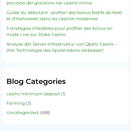
percorso del giocatore nei casinò online
Guide du débutant : profiter des bonus festifs de Noël
et d’Halloween dans les casinos modernes
5 stratégies infaillibles pour profiter des bonus en
mode Live sur Stake Casino
Analyse der Server‑Infrastruktur von Qbets Casino –
Wie Technologie das Spielerlebnis verbessert
Blog Categories
casino minimum deposit
(1)
Farming
(3)
Uncategorized
(688)