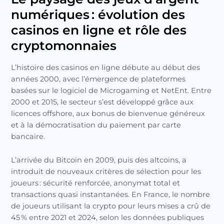
numériques : évolution des
casinos en ligne et rôle des
cryptomonnaies
L’histoire des casinos en ligne débute au début des
années 2000, avec l’émergence de plateformes
basées sur le logiciel de Microgaming et NetEnt. Entre
2000 et 2015, le secteur s’est développé grâce aux
licences offshore, aux bonus de bienvenue généreux
et à la démocratisation du paiement par carte
bancaire.
L’arrivée du Bitcoin en 2009, puis des altcoins, a
introduit de nouveaux critères de sélection pour les
joueurs : sécurité renforcée, anonymat total et
transactions quasi instantanées. En France, le nombre
de joueurs utilisant la crypto pour leurs mises a crû de
45 % entre 2021 et 2024, selon les données publiques