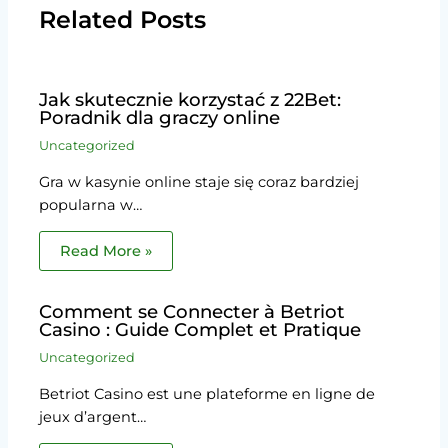
Related Posts
Jak skutecznie korzystać z 22Bet:
Poradnik dla graczy online
Uncategorized
Gra w kasynie online staje się coraz bardziej
popularna w…
Read More »
Comment se Connecter à Betriot
Casino : Guide Complet et Pratique
Uncategorized
Betriot Casino est une plateforme en ligne de
jeux d’argent…