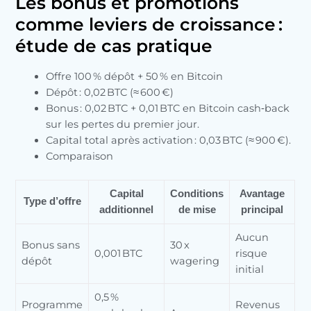
Les bonus et promotions
comme leviers de croissance :
étude de cas pratique
Offre 100 % dépôt + 50 % en Bitcoin
Dépôt : 0,02 BTC (≈ 600 €)
Bonus : 0,02 BTC + 0,01 BTC en Bitcoin cash‑back
sur les pertes du premier jour.
Capital total après activation : 0,03 BTC (≈ 900 €).
Comparaison
Capital
Conditions
Avantage
Type d’offre
additionnel
de mise
principal
Aucun
Bonus sans
30 x
0,001 BTC
risque
dépôt
wagering
initial
0,5 %
Programme
Revenus