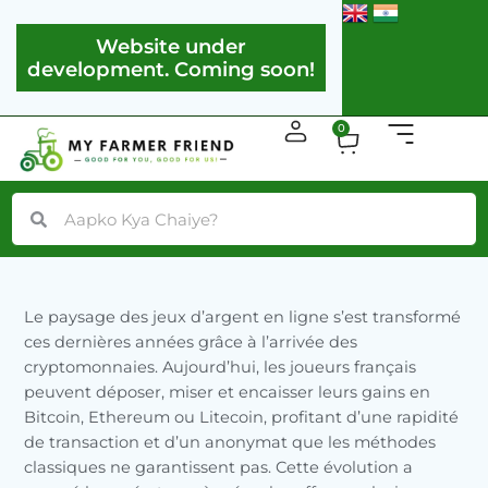
Skip
Post
to
navigation
Website under
More loc
content
development. Coming soon!
Cart
0
Search
Search
Le paysage des jeux d’argent en ligne s’est transformé
ces dernières années grâce à l’arrivée des
cryptomonnaies. Aujourd’hui, les joueurs français
peuvent déposer, miser et encaisser leurs gains en
Bitcoin, Ethereum ou Litecoin, profitant d’une rapidité
de transaction et d’un anonymat que les méthodes
classiques ne garantissent pas. Cette évolution a