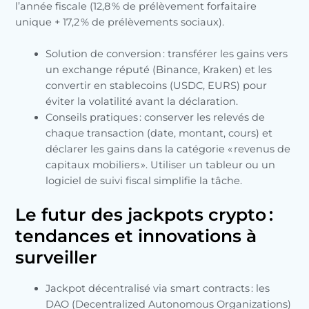
l’année fiscale (12,8 % de prélèvement forfaitaire
unique + 17,2 % de prélèvements sociaux).
Solution de conversion : transférer les gains vers
un exchange réputé (Binance, Kraken) et les
convertir en stablecoins (USDC, EURS) pour
éviter la volatilité avant la déclaration.
Conseils pratiques : conserver les relevés de
chaque transaction (date, montant, cours) et
déclarer les gains dans la catégorie « revenus de
capitaux mobiliers ». Utiliser un tableur ou un
logiciel de suivi fiscal simplifie la tâche.
Le futur des jackpots crypto :
tendances et innovations à
surveiller
Jackpot décentralisé via smart contracts : les
DAO (Decentralized Autonomous Organizations)