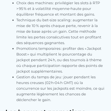
Choix des machines : privilégier les slots à RTP
> 95 % et à volatilité moyenne‑haute pour
équilibrer fréquence et montant des gains.
Technique du bet‑size scaling : augmenter la
mise de 10 % après chaque perte, revenir à la
mise de base après un gain. Cette méthode
limite les pertes consécutives tout en profitant
des séquences gagnantes.
Promotions temporaires : profiter des « Jackpot
Boost » qui multiplient le pourcentage du
jackpot pendant 24 h, ou des tournois à thème
où chaque participation rapporte des points de
jackpot supplémentaires.
Gestion du temps de jeu : jouer pendant les
heures creuses (02 h‑04 h GMT) où la
concurrence sur les jackpots est moindre, ce qui
augmente légèrement les chances de
déclencher le gain.