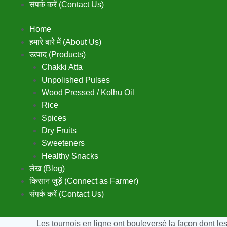
संपर्क करें (Contact Us)
Home
हमारे बारे में (About Us)
उत्पाद (Products)
Chakki Atta
Unpolished Pulses
Wood Pressed / Kolhu Oil
Rice
Spices
Dry Fruits
Sweeteners
Healthy Snacks
लेख (Blog)
किसान जुड़ें (Connect as Farmer)
संपर्क करें (Contact Us)
Les tournois en ligne ont bouleversé la façon dont le