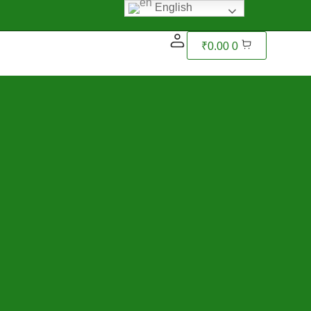
English
Cart
₹
0.00
0