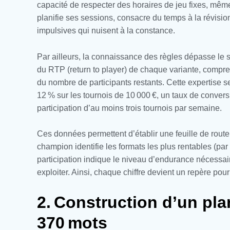
capacité de respecter des horaires de jeu fixes, même 
planifie ses sessions, consacre du temps à la révision
impulsives qui nuisent à la constance.
Par ailleurs, la connaissance des règles dépasse le s
du RTP (return to player) de chaque variante, comprend
du nombre de participants restants. Cette expertise s
12 % sur les tournois de 10 000 €, un taux de conver
participation d’au moins trois tournois par semaine.
Ces données permettent d’établir une feuille de route
champion identifie les formats les plus rentables (pa
participation indique le niveau d’endurance nécessai
exploiter. Ainsi, chaque chiffre devient un repère pour
2. Construction d’un pla
370 mots