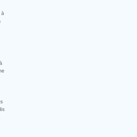
 à
a
à
ne
n
es
dis