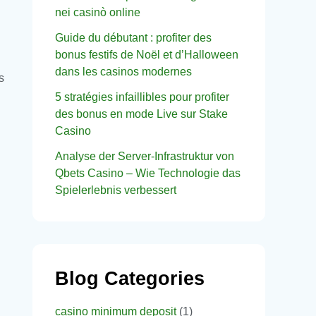
nei casinò online
Guide du débutant : profiter des
bonus festifs de Noël et d’Halloween
dans les casinos modernes
s
5 stratégies infaillibles pour profiter
des bonus en mode Live sur Stake
Casino
Analyse der Server‑Infrastruktur von
Qbets Casino – Wie Technologie das
Spielerlebnis verbessert
Blog Categories
casino minimum deposit
(1)