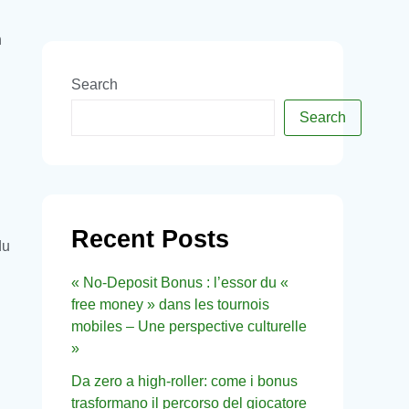
n
Search
Search
Recent Posts
du
« No‑Deposit Bonus : l’essor du «
free money » dans les tournois
mobiles – Une perspective culturelle
»
Da zero a high‑roller: come i bonus
trasformano il percorso del giocatore