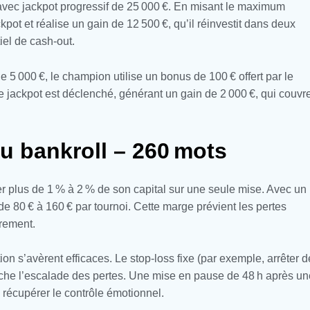
s avec jackpot progressif de 25 000 €. En misant le maximum
kpot et réalise un gain de 12 500 €, qu’il réinvestit dans deux
iel de cash‑out.
de 5 000 €, le champion utilise un bonus de 100 € offert par le
Le jackpot est déclenché, générant un gain de 2 000 €, qui couvr
du bankroll – 260 mots
er plus de 1 % à 2 % de son capital sur une seule mise. Avec un
de 80 € à 160 € par tournoi. Cette marge prévient les pertes
èrement.
n s’avèrent efficaces. Le stop‑loss fixe (par exemple, arrêter d
êche l’escalade des pertes. Une mise en pause de 48 h après un
 récupérer le contrôle émotionnel.