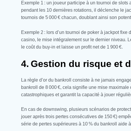
Exemple 1 : un joueur participe à un tournoi de slot
pendant les 10 dernières rotations, il déclenche le jac
tournois de 5 000 € chacun, doublant ainsi son potent
Exemple 2 : lors d’un tournoi de poker à jackpot fixe 
casino, le mise intégralement sur le dernier niveau. 
le coût du buy‑in et laisse un profit net de 1 900 €.
4. Gestion du risque et 
La règle d’or du bankroll consiste à ne jamais engag
bankroll de 8 000 €, cela signifie une mise maximale 
catastrophiques et garantit la capacité à jouer réguli
En cas de downswing, plusieurs scénarios de protectio
jouer après trois pertes consécutives de 150 €) emp
série de pertes supérieures à 10 % du bankroll aide à