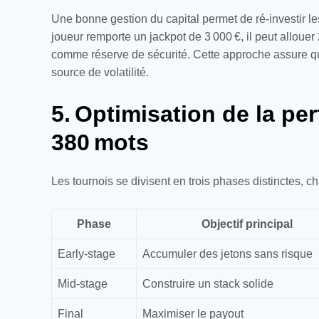
Une bonne gestion du capital permet de ré‑investir le
joueur remporte un jackpot de 3 000 €, il peut allouer
comme réserve de sécurité. Cette approche assure qu
source de volatilité.
5. Optimisation de la pe
380 mots
Les tournois se divisent en trois phases distinctes,
Phase
Objectif principal
Early‑stage
Accumuler des jetons sans risque
Mid‑stage
Construire un stack solide
Final
Maximiser le payout