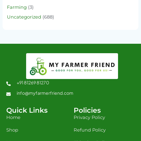
Farming
(3)
Uncategorized
(688)
+91 81269 81270
info@myfarmerfriend.com
Quick Links
Policies
Home
Privacy Policy
Shop
Refund Policy