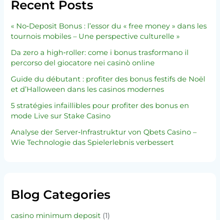
Recent Posts
« No‑Deposit Bonus : l’essor du « free money » dans les
tournois mobiles – Une perspective culturelle »
Da zero a high‑roller: come i bonus trasformano il
percorso del giocatore nei casinò online
Guide du débutant : profiter des bonus festifs de Noël
et d’Halloween dans les casinos modernes
5 stratégies infaillibles pour profiter des bonus en
mode Live sur Stake Casino
Analyse der Server‑Infrastruktur von Qbets Casino –
Wie Technologie das Spielerlebnis verbessert
Blog Categories
casino minimum deposit
(1)