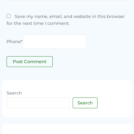
Save my name, email, and website in this browser
for the next time I comment.
Phone
*
Search
Search