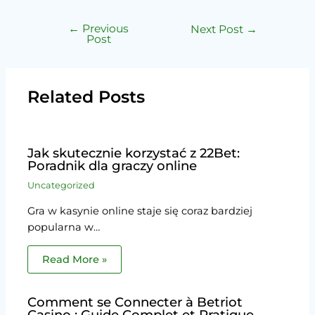
←
Previous
Next Post
→
Post
Related Posts
Jak skutecznie korzystać z 22Bet:
Poradnik dla graczy online
Uncategorized
Gra w kasynie online staje się coraz bardziej
popularna w…
Read More »
Comment se Connecter à Betriot
Casino : Guide Complet et Pratique