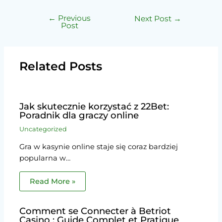
←
Previous
Next Post
→
Post
Related Posts
Jak skutecznie korzystać z 22Bet:
Poradnik dla graczy online
Uncategorized
Gra w kasynie online staje się coraz bardziej
popularna w…
Read More »
Comment se Connecter à Betriot
Casino : Guide Complet et Pratique