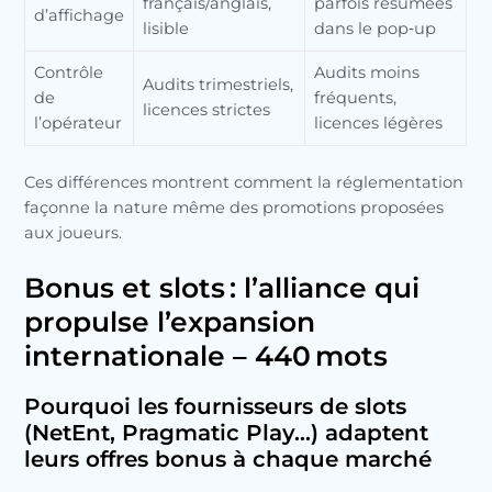
français/anglais,
parfois résumées
d’affichage
lisible
dans le pop‑up
Contrôle
Audits moins
Audits trimestriels,
de
fréquents,
licences strictes
l’opérateur
licences légères
Ces différences montrent comment la réglementation
façonne la nature même des promotions proposées
aux joueurs.
Bonus et slots : l’alliance qui
propulse l’expansion
internationale – 440 mots
Pourquoi les fournisseurs de slots
(NetEnt, Pragmatic Play…) adaptent
leurs offres bonus à chaque marché