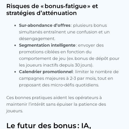
Risques de « bonus‑fatigue » et
stratégies d’atténuation
Sur‑abondance d’offres
: plusieurs bonus
simultanés entraînent une confusion et un
désengagement.
Segmentation intelligente
: envoyer des
promotions ciblées en fonction du
comportement de jeu (ex. bonus de dépôt pour
les joueurs inactifs depuis 30 jours).
Calendrier promotionnel
: limiter le nombre de
campagnes majeures à 2‑3 par mois, tout en
proposant des micro‑défis quotidiens.
Ces bonnes pratiques aident les opérateurs à
maintenir l’intérêt sans épuiser la patience des
joueurs.
Le futur des bonus : IA,