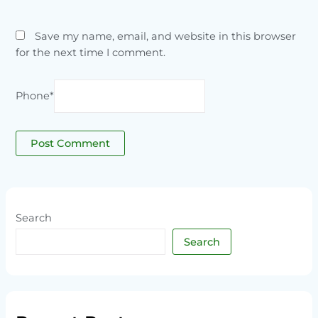
Save my name, email, and website in this browser
for the next time I comment.
Phone
*
Search
Search