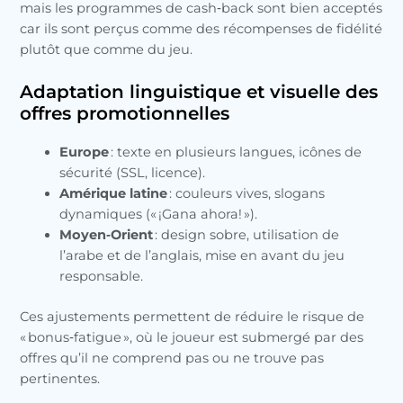
mais les programmes de cash‑back sont bien acceptés
car ils sont perçus comme des récompenses de fidélité
plutôt que comme du jeu.
Adaptation linguistique et visuelle des
offres promotionnelles
Europe
: texte en plusieurs langues, icônes de
sécurité (SSL, licence).
Amérique latine
: couleurs vives, slogans
dynamiques (« ¡Gana ahora! »).
Moyen‑Orient
: design sobre, utilisation de
l’arabe et de l’anglais, mise en avant du jeu
responsable.
Ces ajustements permettent de réduire le risque de
« bonus‑fatigue », où le joueur est submergé par des
offres qu’il ne comprend pas ou ne trouve pas
pertinentes.