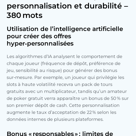
personnalisation et durabilité –
380 mots
Utilisation de l’intelligence artificielle
pour créer des offres
hyper‑personnalisées
Les algorithmes d’IA analysent le comportement de
chaque joueur (fréquence de dépôt, préférence de
jeu, sensibilité au risque) pour générer des bonus
sur‑mesure. Par exemple, un joueur qui privilégie les
slots à haute volatilité recevra un pack de tours
gratuits avec un multiplicateur, tandis qu’un amateur
de poker gratuit verra apparaître un bonus de 50 % sur
son premier dépôt de cash. Cette personnalisation
augmente le taux d’acceptation de 22 % selon les
données internes de plusieurs plateformes.
Bonus « responsables » : limites de