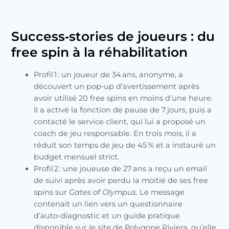
Success‑stories de joueurs : du
free spin à la réhabilitation
Profil 1 : un joueur de 34 ans, anonyme, a
découvert un pop‑up d’avertissement après
avoir utilisé 20 free spins en moins d’une heure.
Il a activé la fonction de pause de 7 jours, puis a
contacté le service client, qui lui a proposé un
coach de jeu responsable. En trois mois, il a
réduit son temps de jeu de 45 % et a instauré un
budget mensuel strict.
Profil 2 : une joueuse de 27 ans a reçu un email
de suivi après avoir perdu la moitié de ses free
spins sur
Gates of Olympus
. Le message
contenait un lien vers un questionnaire
d’auto‑diagnostic et un guide pratique
disponible sur le site de Polygone Riviera, qu’elle