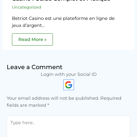
Uncategorized
Betriot Casino est une plateforme en ligne de
jeux d’argent…
Read More »
Leave a Comment
Login with your Social ID
Your email address will not be published.
Required
fields are marked
*
Type
here..