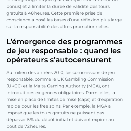
bonus) et à limiter la durée de validité des tours
gratuits à 48 heures. Cette première prise de
conscience a posé les bases d’une réflexion plus large
sur la responsabilité des offres promotionnelles.
L’émergence des programmes
de jeu responsable : quand les
opérateurs s’autocensurent
Au milieu des années 2010, les commissions de jeu
responsable, comme le UK Gambling Commission
(UKGC) et la Malta Gaming Authority (MGA), ont
introduit des exigences obligatoires. Parmi elles, la
mise en place de limites de mise (caps) et d’expiration
rapide pour les free spins. Par exemple, la MGA a
imposé que les tours gratuits ne puissent pas
dépasser 5 % du dépôt initial et doivent expirer au
bout de 72 heures.