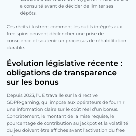
a consulté avant de décider de limiter ses
dépôts.
Ces récits illustrent comment les outils intégrés aux
free spins peuvent déclencher une prise de
conscience et soutenir un processus de réhabilitation
durable.
Évolution législative récente :
obligations de transparence
sur les bonus
Depuis 2023, l’UE travaille sur la directive
GDPR‑gaming, qui impose aux opérateurs de fournir
une information claire sur le coût réel d’un bonus.
Concrètement, le montant de la mise requise, le
pourcentage de contribution au jackpot et la volatilité
du jeu doivent être affichés avant l’activation du free