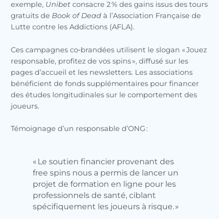
exemple,
Unibet
consacre 2 % des gains issus des tours
gratuits de
Book of Dead
à l’Association Française de
Lutte contre les Addictions (AFLA).
Ces campagnes co‑brandées utilisent le slogan « Jouez
responsable, profitez de vos spins », diffusé sur les
pages d’accueil et les newsletters. Les associations
bénéficient de fonds supplémentaires pour financer
des études longitudinales sur le comportement des
joueurs.
Témoignage d’un responsable d’ONG :
« Le soutien financier provenant des
free spins nous a permis de lancer un
projet de formation en ligne pour les
professionnels de santé, ciblant
spécifiquement les joueurs à risque. »