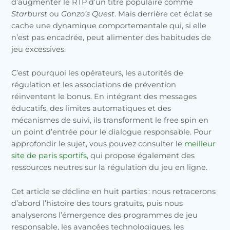
d’augmenter le RTP d’un titre populaire comme
Starburst
ou
Gonzo’s Quest
. Mais derrière cet éclat se
cache une dynamique comportementale qui, si elle
n’est pas encadrée, peut alimenter des habitudes de
jeu excessives.
C’est pourquoi les opérateurs, les autorités de
régulation et les associations de prévention
réinventent le bonus. En intégrant des messages
éducatifs, des limites automatiques et des
mécanismes de suivi, ils transforment le free spin en
un point d’entrée pour le dialogue responsable. Pour
approfondir le sujet, vous pouvez consulter le
meilleur
site de paris sportifs
, qui propose également des
ressources neutres sur la régulation du jeu en ligne.
Cet article se décline en huit parties : nous retracerons
d’abord l’histoire des tours gratuits, puis nous
analyserons l’émergence des programmes de jeu
responsable, les avancées technologiques, les