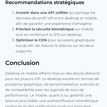
Recommandations stratégiques
Investir dans une API unifiée
qui partage les
données de profil VIP entre desktop et mobile,
afin de garantir une expérience homogène.
Prioriser la sécurité biométrique
sur mobile
tout en renforçant le 2FA sur desktop.
Optimiser le CDN
pour les assets graphiques
lourds afin de réduire la latence sur les deux
supports.
Conclusion
Desktop et mobile offrent chacun des atouts distincts
pour les joueurs VIP. Le desktop excelle en termes de
puissance graphique, de personnalisation avancée et
de compatibilité avec les logiciels de suivi de
performance. Le mobile, quant à lui, garantit une
latence plus faible, une authentification biométrique
renforcée et des notifications push qui stimulent