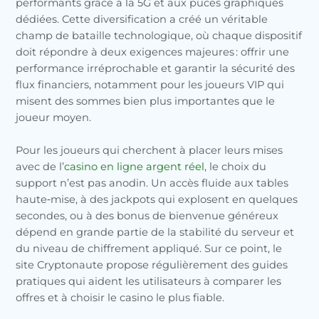
performants grâce à la 5G et aux puces graphiques
dédiées. Cette diversification a créé un véritable
champ de bataille technologique, où chaque dispositif
doit répondre à deux exigences majeures : offrir une
performance irréprochable et garantir la sécurité des
flux financiers, notamment pour les joueurs VIP qui
misent des sommes bien plus importantes que le
joueur moyen.
Pour les joueurs qui cherchent à placer leurs mises
avec de l’
casino en ligne argent réel
, le choix du
support n’est pas anodin. Un accès fluide aux tables
haute‑mise, à des jackpots qui explosent en quelques
secondes, ou à des bonus de bienvenue généreux
dépend en grande partie de la stabilité du serveur et
du niveau de chiffrement appliqué. Sur ce point, le
site Cryptonaute propose régulièrement des guides
pratiques qui aident les utilisateurs à comparer les
offres et à choisir le casino le plus fiable.