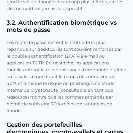
rend le vol de données beaucoup plus difficile, car les
clés ne quittent jamais le dispositif.
3.2. Authentification biométrique vs
mots de passe
Les mots de passe restent la méthode la plus
répandue sur desktop ; ils sont souvent renforcés par
la double authentification (2FA) via e‑mail ou
application TOTP. En revanche, les applications
mobiles offrent la reconnaissance d’empreinte digitale
ou faciale, ce qui réduit le temps de connexion de
40 % et diminue le risque de phishing. Une étude
interne de Cryptonaute (consultable en tant que
ressource) montre que les comptes protégés par
biométrie subissent 70 % moins de tentatives de
fraude.
Gestion des portefeuilles
électroniques, crypto‑wallets et cartes