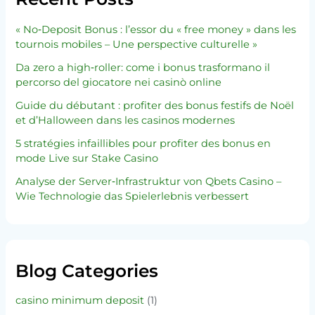
« No‑Deposit Bonus : l’essor du « free money » dans les
tournois mobiles – Une perspective culturelle »
Da zero a high‑roller: come i bonus trasformano il
percorso del giocatore nei casinò online
Guide du débutant : profiter des bonus festifs de Noël
et d’Halloween dans les casinos modernes
5 stratégies infaillibles pour profiter des bonus en
mode Live sur Stake Casino
Analyse der Server‑Infrastruktur von Qbets Casino –
Wie Technologie das Spielerlebnis verbessert
Blog Categories
casino minimum deposit
(1)