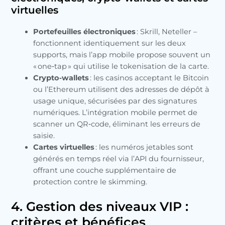
virtuelles
Portefeuilles électroniques
: Skrill, Neteller –
fonctionnent identiquement sur les deux
supports, mais l’app mobile propose souvent un
« one‑tap » qui utilise le tokenisation de la carte.
Crypto‑wallets
: les casinos acceptant le Bitcoin
ou l’Ethereum utilisent des adresses de dépôt à
usage unique, sécurisées par des signatures
numériques. L’intégration mobile permet de
scanner un QR‑code, éliminant les erreurs de
saisie.
Cartes virtuelles
: les numéros jetables sont
générés en temps réel via l’API du fournisseur,
offrant une couche supplémentaire de
protection contre le skimming.
4. Gestion des niveaux VIP :
critères et bénéfices