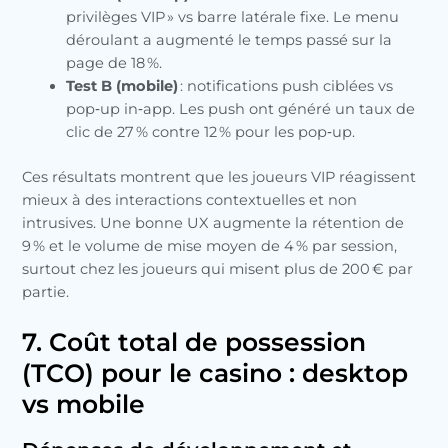
privilèges VIP » vs barre latérale fixe. Le menu
déroulant a augmenté le temps passé sur la
page de 18 %.
Test B (mobile)
: notifications push ciblées vs
pop‑up in‑app. Les push ont généré un taux de
clic de 27 % contre 12 % pour les pop‑up.
Ces résultats montrent que les joueurs VIP réagissent
mieux à des interactions contextuelles et non
intrusives. Une bonne UX augmente la rétention de
9 % et le volume de mise moyen de 4 % par session,
surtout chez les joueurs qui misent plus de 200 € par
partie.
7. Coût total de possession
(TCO) pour le casino : desktop
vs mobile