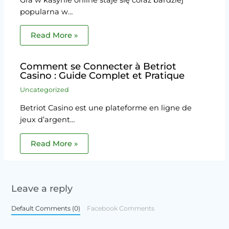
popularna w…
Read More »
Comment se Connecter à Betriot
Casino : Guide Complet et Pratique
Uncategorized
Betriot Casino est une plateforme en ligne de
jeux d’argent…
Read More »
Leave a reply
Default Comments (0)
Facebook Comments