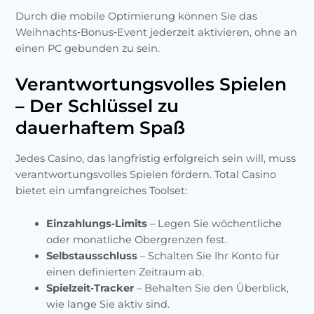
Durch die mobile Optimierung können Sie das
Weihnachts‑Bonus‑Event jederzeit aktivieren, ohne an
einen PC gebunden zu sein.
Verantwortungsvolles Spielen
– Der Schlüssel zu
dauerhaftem Spaß
Jedes Casino, das langfristig erfolgreich sein will, muss
verantwortungsvolles Spielen fördern. Total Casino
bietet ein umfangreiches Toolset:
Einzahlungs‑Limits
– Legen Sie wöchentliche
oder monatliche Obergrenzen fest.
Selbstausschluss
– Schalten Sie Ihr Konto für
einen definierten Zeitraum ab.
Spielzeit‑Tracker
– Behalten Sie den Überblick,
wie lange Sie aktiv sind.