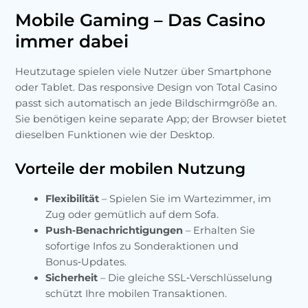
Mobile Gaming – Das Casino
immer dabei
Heutzutage spielen viele Nutzer über Smartphone
oder Tablet. Das responsive Design von Total Casino
passt sich automatisch an jede Bildschirmgröße an.
Sie benötigen keine separate App; der Browser bietet
dieselben Funktionen wie der Desktop.
Vorteile der mobilen Nutzung
Flexibilität
– Spielen Sie im Wartezimmer, im
Zug oder gemütlich auf dem Sofa.
Push‑Benachrichtigungen
– Erhalten Sie
sofortige Infos zu Sonderaktionen und
Bonus‑Updates.
Sicherheit
– Die gleiche SSL‑Verschlüsselung
schützt Ihre mobilen Transaktionen.