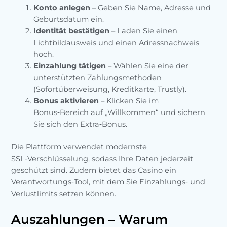
Konto anlegen
– Geben Sie Name, Adresse und
Geburtsdatum ein.
Identität bestätigen
– Laden Sie einen
Lichtbildausweis und einen Adressnachweis
hoch.
Einzahlung tätigen
– Wählen Sie eine der
unterstützten Zahlungsmethoden
(Sofortüberweisung, Kreditkarte, Trustly).
Bonus aktivieren
– Klicken Sie im
Bonus‑Bereich auf „Willkommen“ und sichern
Sie sich den Extra‑Bonus.
Die Plattform verwendet modernste
SSL‑Verschlüsselung, sodass Ihre Daten jederzeit
geschützt sind. Zudem bietet das Casino ein
Verantwortungs‑Tool, mit dem Sie Einzahlungs‑ und
Verlustlimits setzen können.
Auszahlungen – Warum