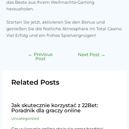
das Beste aus Ihrem Weihnachts‑Gaming
herausholen.
Starten Sie jetzt, aktivieren Sie den Bonus und
genießen Sie die festliche Atmosphäre im Total Casino.
Viel Erfolg und ein frohes Spielvergnügen!
←
Previous
Next Post
→
Post
Related Posts
Jak skutecznie korzystać z 22Bet:
Poradnik dla graczy online
Uncategorized
Gra w kasynie online staje się coraz bardziej