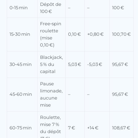
Dépôt de
0‑15 min
–
–
100 €
100 €
Free‑spin
roulette
15‑30 min
0,10 €
+0,80 €
100,70 €
(mise
0,10 €)
Blackjack,
30‑45 min
5 % du
5,03 €
-5,03 €
95,67 €
capital
Pause
limonade,
45‑60 min
–
–
95,67 €
aucune
mise
Roulette,
mise 7 %
60‑75 min
7 €
+14 €
108,67 €
du dépôt