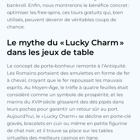
bankroll. Enfin, nous montrerons le bénéfice concret :
optimiser les free‑spins, ces tours gratuits qui, bien
utilisés, peuvent devenir de véritables coups de
chance.
Le mythe du « Lucky Charm »
dans les jeux de table
Le concept de porte‑bonheur remonte à l’Antiquité.
Les Romains portaient des amulettes en forme de fer
à cheval, croyant que le fer repoussait les mauvais
esprits. Au Moyen‑Âge, le trèfle à quatre feuilles était
considéré comme un symbole de prospérité, et les
marins du XVIIᵉ siècle glissaient des dés pipés dans
leurs poches pour garantir un retour sûr au port.
Aujourd’hui, le « Lucky Charm » se décline en porte‑clé
gravés, bracelets en cuir ou même en petite figurine
de chat noir, et il trouve sa place sur les tables
virtuelles des meilleurs casinos en ligne.