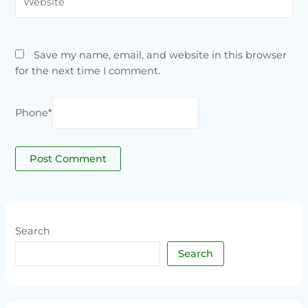
Save my name, email, and website in this browser
for the next time I comment.
Phone
*
Search
Search