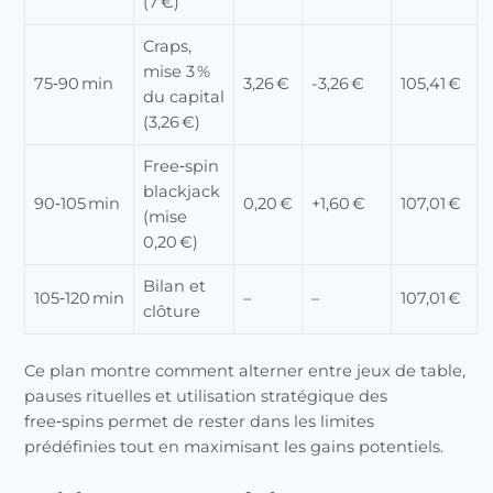
(7 €)
Craps,
mise 3 %
75‑90 min
3,26 €
-3,26 €
105,41 €
du capital
(3,26 €)
Free‑spin
blackjack
90‑105 min
0,20 €
+1,60 €
107,01 €
(mise
0,20 €)
Bilan et
105‑120 min
–
–
107,01 €
clôture
Ce plan montre comment alterner entre jeux de table,
pauses rituelles et utilisation stratégique des
free‑spins permet de rester dans les limites
prédéfinies tout en maximisant les gains potentiels.