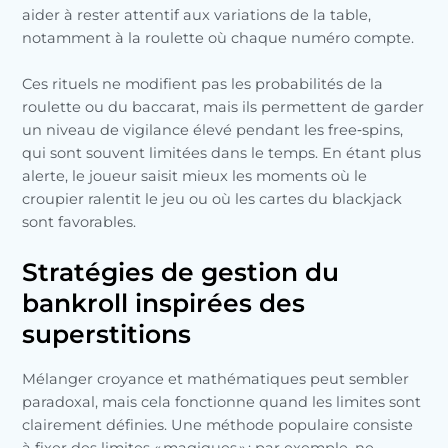
aider à rester attentif aux variations de la table,
notamment à la roulette où chaque numéro compte.
Ces rituels ne modifient pas les probabilités de la
roulette ou du baccarat, mais ils permettent de garder
un niveau de vigilance élevé pendant les free‑spins,
qui sont souvent limitées dans le temps. En étant plus
alerte, le joueur saisit mieux les moments où le
croupier ralentit le jeu ou où les cartes du blackjack
sont favorables.
Stratégies de gestion du
bankroll inspirées des
superstitions
Mélanger croyance et mathématiques peut sembler
paradoxal, mais cela fonctionne quand les limites sont
clairement définies. Une méthode populaire consiste
à fixer des limites « magiques » : par exemple, ne