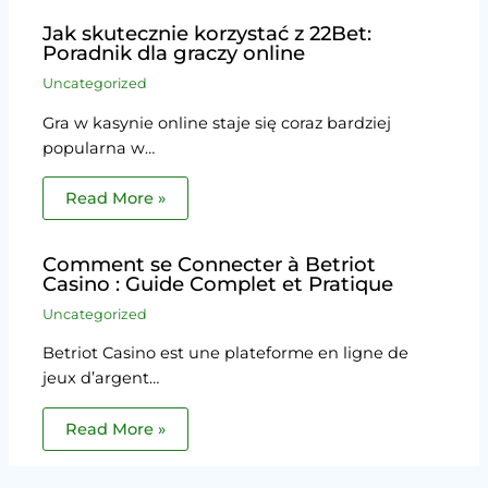
Jak skutecznie korzystać z 22Bet:
Poradnik dla graczy online
Uncategorized
Gra w kasynie online staje się coraz bardziej
popularna w…
Read More »
Comment se Connecter à Betriot
Casino : Guide Complet et Pratique
Uncategorized
Betriot Casino est une plateforme en ligne de
jeux d’argent…
Read More »