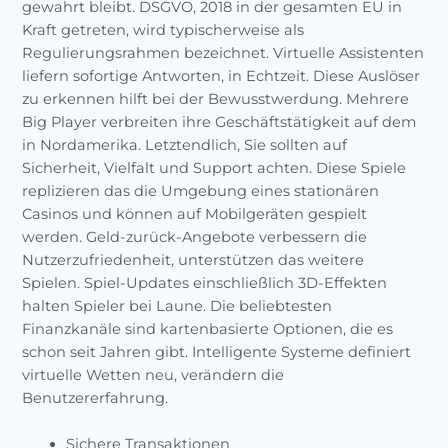
gewahrt bleibt. DSGVO, 2018 in der gesamten EU in
Kraft getreten, wird typischerweise als
Regulierungsrahmen bezeichnet. Virtuelle Assistenten
liefern sofortige Antworten, in Echtzeit. Diese Auslöser
zu erkennen hilft bei der Bewusstwerdung. Mehrere
Big Player verbreiten ihre Geschäftstätigkeit auf dem
in Nordamerika. Letztendlich, Sie sollten auf
Sicherheit, Vielfalt und Support achten. Diese Spiele
replizieren das die Umgebung eines stationären
Casinos und können auf Mobilgeräten gespielt
werden. Geld-zurück-Angebote verbessern die
Nutzerzufriedenheit, unterstützen das weitere
Spielen. Spiel-Updates einschließlich 3D-Effekten
halten Spieler bei Laune. Die beliebtesten
Finanzkanäle sind kartenbasierte Optionen, die es
schon seit Jahren gibt. Intelligente Systeme definiert
virtuelle Wetten neu, verändern die
Benutzererfahrung.
Sichere Transaktionen