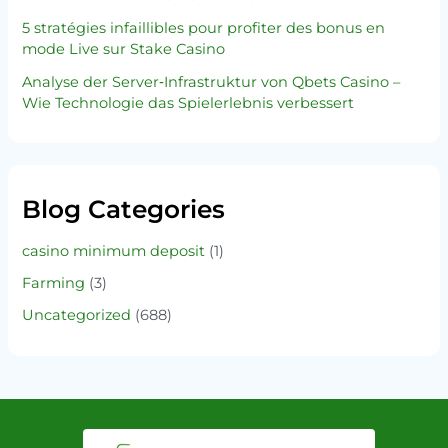
5 stratégies infaillibles pour profiter des bonus en
mode Live sur Stake Casino
Analyse der Server‑Infrastruktur von Qbets Casino –
Wie Technologie das Spielerlebnis verbessert
Blog Categories
casino minimum deposit
(1)
Farming
(3)
Uncategorized
(688)