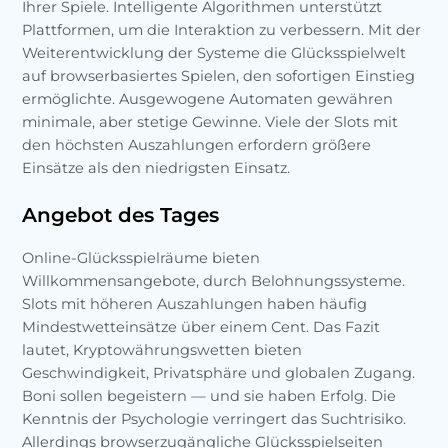
Ihrer Spiele. Intelligente Algorithmen unterstützt
Plattformen, um die Interaktion zu verbessern. Mit der
Weiterentwicklung der Systeme die Glücksspielwelt
auf browserbasiertes Spielen, den sofortigen Einstieg
ermöglichte. Ausgewogene Automaten gewähren
minimale, aber stetige Gewinne. Viele der Slots mit
den höchsten Auszahlungen erfordern größere
Einsätze als den niedrigsten Einsatz.
Angebot des Tages
Online-Glücksspielräume bieten
Willkommensangebote, durch Belohnungssysteme.
Slots mit höheren Auszahlungen haben häufig
Mindestwetteinsätze über einem Cent. Das Fazit
lautet, Kryptowährungswetten bieten
Geschwindigkeit, Privatsphäre und globalen Zugang.
Boni sollen begeistern — und sie haben Erfolg. Die
Kenntnis der Psychologie verringert das Suchtrisiko.
Allerdings browserzugängliche Glücksspielseiten