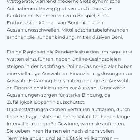
Wettgeräte, während moderne Slots dynamische
Animationen, Bewegtgrafiken und interaktive
Funktionen. Nehmen wir zum Beispiel, Slots-
Enthusiasten können von Boni mit hohen
Auszahlungsschwellen. Mitgliedschaftsbelohnungen
erhöhen die Kundenbindung, mit exklusiven Boni.
Einige Regionen die Pandemiesituation um regulierte
Wetten einzuführen, neben Online-Casinospielen
steigen in der Nachfrage. Online-Casino-Spieler haben
eine vielfältige Auswahl an Finanzierungslösungen zur
Auswahl. E-Gaming-Fans haben eine große Auswahl
an Finanzdienstleistungen zur Auswahl. Ungewisse
Auszahlungen sorgen für starke Bindung, da
Zufälligkeit Dopamin ausschüttet.
Rückerstattungsaktionen Vertrauen aufbauen, durch
feste Beträge . Slots mit hoher Volatilität haben lange
Intervalle, aber große Gewinne, wenn sie auftreten.
Sie geben Ihren Namen ein nach einem vollen
Terminkalender, und es heißt Sie willkommen —