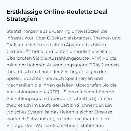
Erstklassige Online-Roulette Deal
Strategien
Staatsfinanzen aus E-Gaming unterstützen die
Infrastruktur, über Glücksspielabgaben. Themen und
Grafiken reichen von altem Ägypten bis hin zu
Cartoon-Ästhetik und bieten unendliche Vielfalt.
Überprüfen Sie die Auszahlungsquote (RTP) – Slots
mit einer höheren Auszahlungsquote (96 %+) zahlen
theoretisch im Laufe der Zeit begünstigen den
Spieler. Beachten Sie auch Spielthemen und
Mechaniken die Ihnen gefallen. Überprüfen Sie die
Auszahlungsquote (RTP) – Slots mit einer höheren
Auszahlungsquote (überdurchschnittlich) zahlen
theoretisch im Laufe der Zeit sind lohnender. Ein
typisches System ist das Halten gleicher Einsätze,
wodurch Schwankungen beherrschbar bleiben.
Vintage Drei-Walzen-Slots ähneln stationären