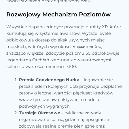
ławice stworzeń przez ograniczony czas.
Rozwojowy Mechanizm Poziomów
Wszystkie złapana zdobycz przyznaje punkty XP, które
kumulują się w systemie awansów. Wyższe levele
odblokowują dostęp do ekskluzywnych miejsc
morskich, w których wysokości множителей są
znacząco większe. Zdobycie poziomu 50 odblokowuje
legendarną Otchłań Neptuna z gwarantowanymi
celami o wartości minimum x100.
Premia Codziennego Nurka
– logowanie się
przez siedem kolejnych dób przyznaje bezpłatne
żetony o łącznej wartości pięciuset kredytów
wraz z tymczasową aktywacją mode’u
podwójnych wygranych
Turnieje Okresowe
– cykliczne zawody
organizowane co mc, gdzie najlepsi gracze
zdobywają realne premie pieniężne oraz