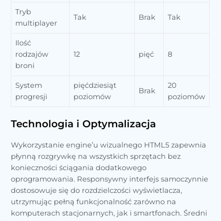
Tryb
Tak
Brak
Tak
multiplayer
Ilość
rodzajów
12
pięć
8
broni
System
pięćdziesiąt
20
Brak
progresji
poziomów
poziomów
Technologia i Optymalizacja
Wykorzystanie engine’u wizualnego HTML5 zapewnia
płynną rozgrywkę na wszystkich sprzętach bez
konieczności ściągania dodatkowego
oprogramowania. Responsywny interfejs samoczynnie
dostosowuje się do rozdzielczości wyświetlacza,
utrzymując pełną funkcjonalność zarówno na
komputerach stacjonarnych, jak i smartfonach. Średni