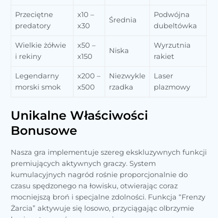
Przeciętne
x10 –
Podwójna
Średnia
predatory
x30
dubeltówka
Wielkie żółwie
x50 –
Wyrzutnia
Niska
i rekiny
x150
rakiet
Legendarny
x200 –
Niezwykle
Laser
morski smok
x500
rzadka
plazmowy
Unikalne Właściwości
Bonusowe
Nasza gra implementuje szereg ekskluzywnych funkcji
premiujących aktywnych graczy. System
kumulacyjnych nagród rośnie proporcjonalnie do
czasu spędzonego na łowisku, otwierając coraz
mocniejszą broń i specjalne zdolności. Funkcja “Frenzy
Żarcia” aktywuje się losowo, przyciągając olbrzymie