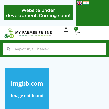
Skip
Post
to
navigation
Website under
More loc
content
development. Coming soon!
Cart
0
Search
Search