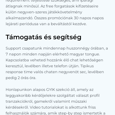
requirement teljesítése szükséges, ami iparági
átlagnak minősül. Az free forgatások kifizetéseire
külön negyven-szeres játékkövetelmény
alkalmazandó. Összes promóciónak 30 napos napos
lejárati periódusa van a beváltástól kezdve.
Támogatás és segítség
Support csapatunk mindennap huszonnégy órában, a
7 napon minden napján elérhető magyar tongue.
Kapcsolatba veheted hozzánk élő chat lehetőségen
keresztül, levélben illetve telefon útján. Tipikus
response time valós chaten negyvenöt sec, levélben
pedig 2 órás óra.
Honlapunkon alapos GYIK szekció áll, amely az
leggyakoribb kérdőjelekre szolgáltat választ profil
tranzakciókról, gamekről valamint műszaki
kérdésekről. Video tutorialokat is alkottunk friss
felhasználók számára, amik step-by step ismertetik a