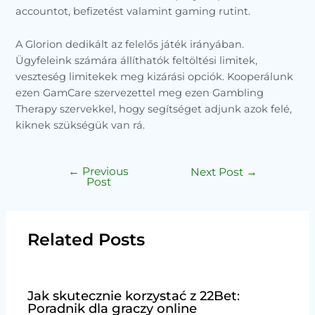
accountot, befizetést valamint gaming rutint.
A Glorion dedikált az felelős játék irányában.
Ügyfeleink számára állíthatók feltöltési limitek,
veszteség limitekek meg kizárási opciók. Kooperálunk
ezen GamCare szervezettel meg ezen Gambling
Therapy szervekkel, hogy segítséget adjunk azok felé,
kiknek szükségük van rá.
←
Previous
Next Post
→
Post
Related Posts
Jak skutecznie korzystać z 22Bet:
Poradnik dla graczy online