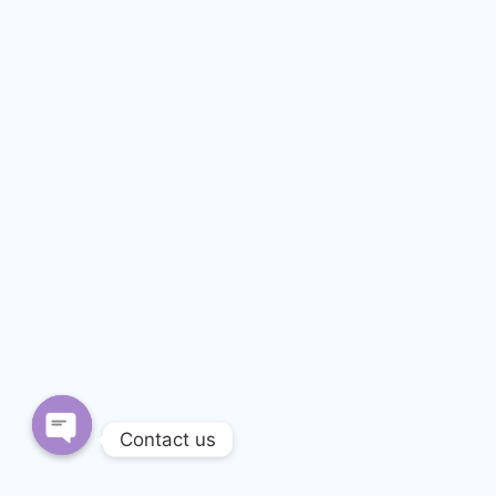
Contact us
Open
chaty