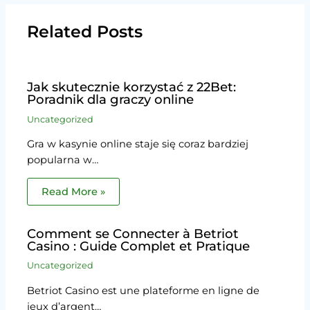
Related Posts
Jak skutecznie korzystać z 22Bet:
Poradnik dla graczy online
Uncategorized
Gra w kasynie online staje się coraz bardziej
popularna w…
Read More »
Comment se Connecter à Betriot
Casino : Guide Complet et Pratique
Uncategorized
Betriot Casino est une plateforme en ligne de
jeux d’argent…