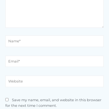
Name*
Email*
Website
Save my name, email, and website in this browser
for the next time I comment.