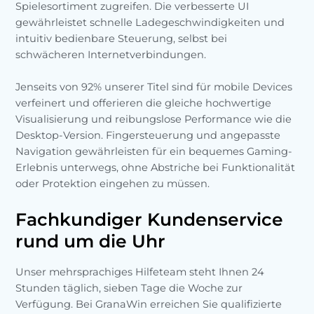
Spielesortiment zugreifen. Die verbesserte UI
gewährleistet schnelle Ladegeschwindigkeiten und
intuitiv bedienbare Steuerung, selbst bei
schwächeren Internetverbindungen.
Jenseits von 92% unserer Titel sind für mobile Devices
verfeinert und offerieren die gleiche hochwertige
Visualisierung und reibungslose Performance wie die
Desktop-Version. Fingersteuerung und angepasste
Navigation gewährleisten für ein bequemes Gaming-
Erlebnis unterwegs, ohne Abstriche bei Funktionalität
oder Protektion eingehen zu müssen.
Fachkundiger Kundenservice
rund um die Uhr
Unser mehrsprachiges Hilfeteam steht Ihnen 24
Stunden täglich, sieben Tage die Woche zur
Verfügung. Bei GranaWin erreichen Sie qualifizierte