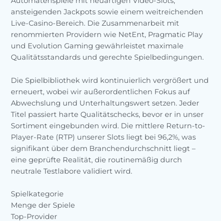
Automatenspiele mit neuartigen Video-Slots,
ansteigenden Jackpots sowie einem weitreichenden
Live-Casino-Bereich. Die Zusammenarbeit mit
renommierten Providern wie NetEnt, Pragmatic Play
und Evolution Gaming gewährleistet maximale
Qualitätsstandards und gerechte Spielbedingungen.
Die Spielbibliothek wird kontinuierlich vergrößert und
erneuert, wobei wir außerordentlichen Fokus auf
Abwechslung und Unterhaltungswert setzen. Jeder
Titel passiert harte Qualitätschecks, bevor er in unser
Sortiment eingebunden wird. Die mittlere Return-to-
Player-Rate (RTP) unserer Slots liegt bei 96,2%, was
signifikant über dem Branchendurchschnitt liegt –
eine geprüfte Realität, die routinemäßig durch
neutrale Testlabore validiert wird.
Spielkategorie
Menge der Spiele
Top-Provider