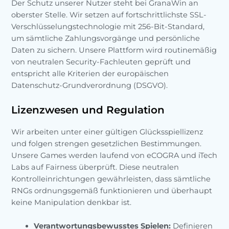
Der Schutz unserer Nutzer steht bei GranaWin an
oberster Stelle. Wir setzen auf fortschrittlichste SSL-
Verschlüsselungstechnologie mit 256-Bit-Standard,
um sämtliche Zahlungsvorgänge und persönliche
Daten zu sichern. Unsere Plattform wird routinemäßig
von neutralen Security-Fachleuten geprüft und
entspricht alle Kriterien der europäischen
Datenschutz-Grundverordnung (DSGVO).
Lizenzwesen und Regulation
Wir arbeiten unter einer gültigen Glücksspiellizenz
und folgen strengen gesetzlichen Bestimmungen.
Unsere Games werden laufend von eCOGRA und iTech
Labs auf Fairness überprüft. Diese neutralen
Kontrolleinrichtungen gewährleisten, dass sämtliche
RNGs ordnungsgemäß funktionieren und überhaupt
keine Manipulation denkbar ist.
Verantwortungsbewusstes Spielen:
Definieren