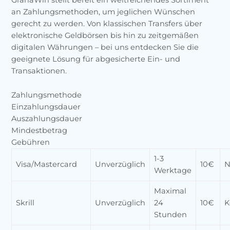
GranaWin stellt bereit ein weitreichendes Sortiment
an Zahlungsmethoden, um jeglichen Wünschen
gerecht zu werden. Von klassischen Transfers über
elektronische Geldbörsen bis hin zu zeitgemäßen
digitalen Währungen – bei uns entdecken Sie die
geeignete Lösung für abgesicherte Ein- und
Transaktionen.
Zahlungsmethode
Einzahlungsdauer
Auszahlungsdauer
Mindestbetrag
Gebühren
1-3
Visa/Mastercard
Unverzüglich
10€
N
Werktage
Maximal
Skrill
Unverzüglich
24
10€
K
Stunden