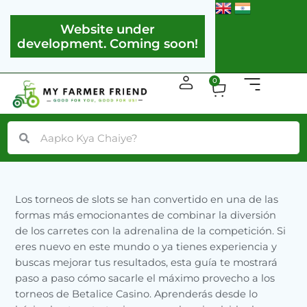
Skip
Post
to
navigation
Website under
More loc
content
development. Coming soon!
Cart
0
Search
Search
Los torneos de slots se han convertido en una de las
formas más emocionantes de combinar la diversión
de los carretes con la adrenalina de la competición. Si
eres nuevo en este mundo o ya tienes experiencia y
buscas mejorar tus resultados, esta guía te mostrará
paso a paso cómo sacarle el máximo provecho a los
torneos de Betalice Casino. Aprenderás desde lo