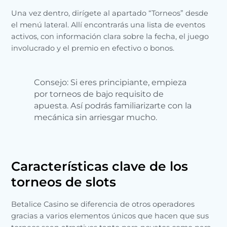
Una vez dentro, dirígete al apartado “Torneos” desde
el menú lateral. Allí encontrarás una lista de eventos
activos, con información clara sobre la fecha, el juego
involucrado y el premio en efectivo o bonos.
Consejo: Si eres principiante, empieza
por torneos de bajo requisito de
apuesta. Así podrás familiarizarte con la
mecánica sin arriesgar mucho.
Características clave de los
torneos de slots
Betalice Casino se diferencia de otros operadores
gracias a varios elementos únicos que hacen que sus