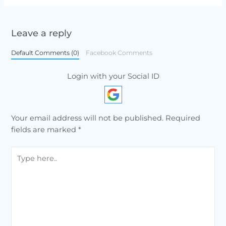
Leave a reply
Default Comments (0)
Facebook Comments
Login with your Social ID
Your email address will not be published.
Required
fields are marked
*
Type
here..