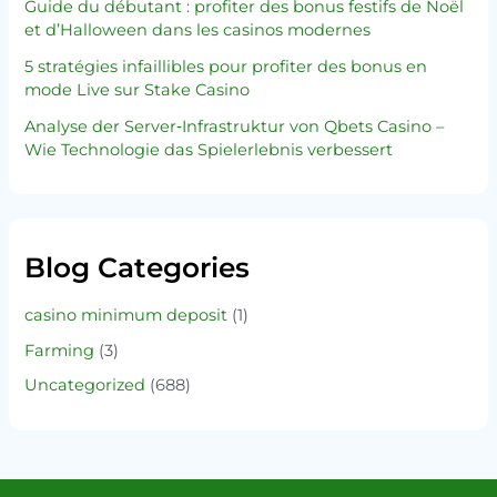
Guide du débutant : profiter des bonus festifs de Noël
et d’Halloween dans les casinos modernes
5 stratégies infaillibles pour profiter des bonus en
mode Live sur Stake Casino
Analyse der Server‑Infrastruktur von Qbets Casino –
Wie Technologie das Spielerlebnis verbessert
Blog Categories
casino minimum deposit
(1)
Farming
(3)
Uncategorized
(688)