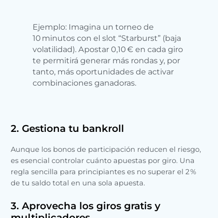
Ejemplo: Imagina un torneo de
10 minutos con el slot “Starburst” (baja
volatilidad). Apostar 0,10 € en cada giro
te permitirá generar más rondas y, por
tanto, más oportunidades de activar
combinaciones ganadoras.
2. Gestiona tu bankroll
Aunque los bonos de participación reducen el riesgo,
es esencial controlar cuánto apuestas por giro. Una
regla sencilla para principiantes es no superar el 2 %
de tu saldo total en una sola apuesta.
3. Aprovecha los giros gratis y
multiplicadores