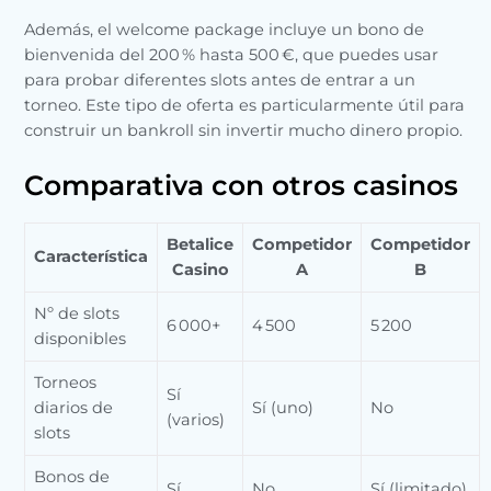
Además, el welcome package incluye un bono de
bienvenida del 200 % hasta 500 €, que puedes usar
para probar diferentes slots antes de entrar a un
torneo. Este tipo de oferta es particularmente útil para
construir un bankroll sin invertir mucho dinero propio.
Comparativa con otros casinos
Betalice
Competidor
Competidor
Característica
Casino
A
B
Nº de slots
6 000+
4 500
5 200
disponibles
Torneos
Sí
diarios de
Sí (uno)
No
(varios)
slots
Bonos de
Sí
No
Sí (limitado)