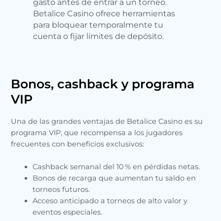
gasto antes de entrar a un torneo.
Betalice Casino ofrece herramientas
para bloquear temporalmente tu
cuenta o fijar límites de depósito.
Bonos, cashback y programa
VIP
Una de las grandes ventajas de Betalice Casino es su
programa VIP, que recompensa a los jugadores
frecuentes con beneficios exclusivos:
Cashback semanal del 10 % en pérdidas netas.
Bonos de recarga que aumentan tu saldo en
torneos futuros.
Acceso anticipado a torneos de alto valor y
eventos especiales.