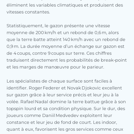
éliminent les variables climatiques et produisent des
vitesses constantes.
Statistiquement, le gazon présente une vitesse
moyenne de 200 km/h et un rebond de 0,6 m, alors
que la terre batte atteint 140 km/h avec un rebond de
0,9 m. La durée moyenne d’un échange sur gazon est
de 4 coups, contre 9 coups sur terre. Ces chiffres
traduisent directement les probabilités de break‑point
et les marges de manœuvre pour le parieur.
Les spécialistes de chaque surface sont faciles à
identifier. Roger Federer et Novak Djokovic excellent
sur gazon grâce à leur service précis et leur jeu à la
volée. Rafael Nadal domine la terre battue grâce à son
topspin lourd et sa condition physique. Sur le dur, des
joueurs comme Daniil Medvedev exploitent leur
constance et leur jeu de fond de court. Les indoor,
quant à eux, favorisent les gros services comme ceux