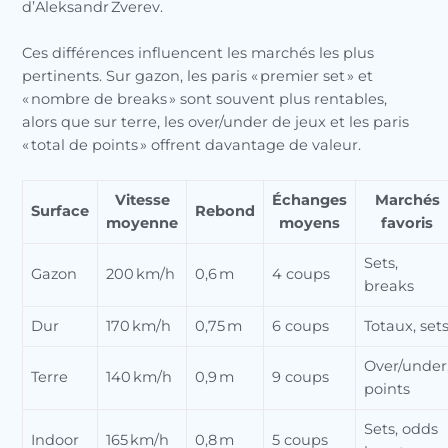
d’Aleksandr Zverev.
Ces différences influencent les marchés les plus
pertinents. Sur gazon, les paris « premier set » et
« nombre de breaks » sont souvent plus rentables,
alors que sur terre, les over/under de jeux et les paris
« total de points » offrent davantage de valeur.
Vitesse
Échanges
Marchés
Surface
Rebond
moyenne
moyens
favoris
Sets,
Gazon
200 km/h
0,6 m
4 coups
breaks
Dur
170 km/h
0,75 m
6 coups
Totaux, set
Over/under
Terre
140 km/h
0,9 m
9 coups
points
Sets, odds
Indoor
165 km/h
0,8 m
5 coups