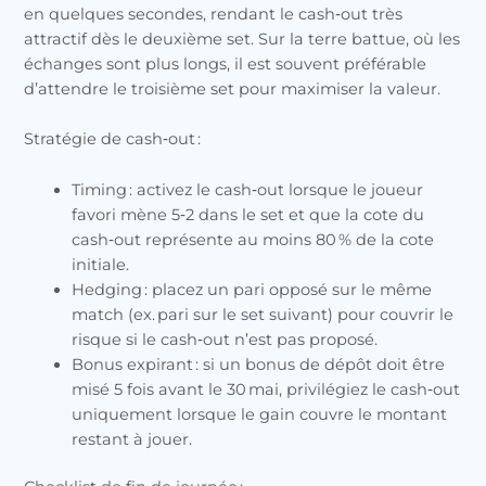
en quelques secondes, rendant le cash‑out très
attractif dès le deuxième set. Sur la terre battue, où les
échanges sont plus longs, il est souvent préférable
d’attendre le troisième set pour maximiser la valeur.
Stratégie de cash‑out :
Timing : activez le cash‑out lorsque le joueur
favori mène 5‑2 dans le set et que la cote du
cash‑out représente au moins 80 % de la cote
initiale.
Hedging : placez un pari opposé sur le même
match (ex. pari sur le set suivant) pour couvrir le
risque si le cash‑out n’est pas proposé.
Bonus expirant : si un bonus de dépôt doit être
misé 5 fois avant le 30 mai, privilégiez le cash‑out
uniquement lorsque le gain couvre le montant
restant à jouer.