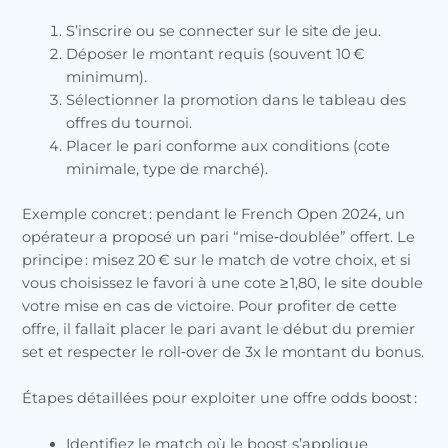
S’inscrire ou se connecter sur le site de jeu.
Déposer le montant requis (souvent 10 €
minimum).
Sélectionner la promotion dans le tableau des
offres du tournoi.
Placer le pari conforme aux conditions (cote
minimale, type de marché).
Exemple concret : pendant le French Open 2024, un
opérateur a proposé un pari “mise‑doublée” offert. Le
principe : misez 20 € sur le match de votre choix, et si
vous choisissez le favori à une cote ≥ 1,80, le site double
votre mise en cas de victoire. Pour profiter de cette
offre, il fallait placer le pari avant le début du premier
set et respecter le roll‑over de 3x le montant du bonus.
Étapes détaillées pour exploiter une offre odds boost :
Identifiez le match où le boost s’applique