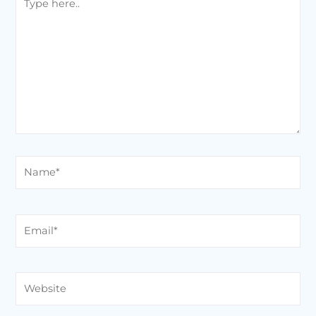
here..
Name*
Email*
Website