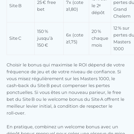
25 € free
7x (cote
pertes d
Site B
le 2ᵉ
bet
≥1,80)
Grand
dépôt
Chelem
12 % sur
150 %
20 %
6x (cote
pertes d
Site C
jusqu’à
chaque
≥1,75)
Masters
150 €
mois
1000
Choisir le bonus qui maximise le ROI dépend de votre
fréquence de jeu et de votre niveau de confiance. Si
vous misez régulièrement sur les Masters 1000, le
cash‑back du Site B peut compenser les pertes
ponctuelles. Si vous êtes un nouveau parieur, le free
bet du Site B ou le welcome bonus du Site A offrent le
meilleur levier initial, à condition de respecter le
roll‑over.
En pratique, combinez un welcome bonus avec un
dépôt bonus mensuel pour créer une réserve de mise