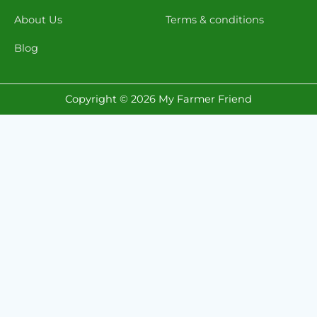
About Us
Terms & conditions
Blog
Copyright © 2026 My Farmer Friend