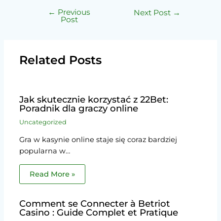
←
Previous
Next Post
→
Post
Related Posts
Jak skutecznie korzystać z 22Bet:
Poradnik dla graczy online
Uncategorized
Gra w kasynie online staje się coraz bardziej
popularna w…
Read More »
Comment se Connecter à Betriot
Casino : Guide Complet et Pratique