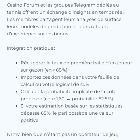
Casino‑Forum et les groupes Telegram dédiés au
tennis offrent un échange d’insights en temps réel.
Les membres partagent leurs analyses de surface,
leurs modèles de prédiction et leurs retours
d’expérience sur les bonus.
Intégration pratique :
Récupérez le taux de première balle d’un joueur
sur gazon (ex. > 68 %).
Importez ces données dans votre feuille de
calcul ou votre logiciel de suivi.
Calculez la probabilité implicite de la cote
proposée (cote 1,60 → probabilité 62,5 %).
Si votre estimation basée sur les statistiques
dépasse 65 %, le pari possède une valeur
positive.
Nrmv, bien que n’étant pas un opérateur de jeu,