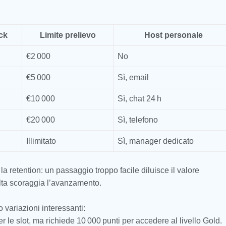
ck
Limite prelievo
Host personale
€2 000
No
€5 000
Sì, email
€10 000
Sì, chat 24 h
€20 000
Sì, telefono
Illimitato
Sì, manager dedicato
a retention: un passaggio troppo facile diluisce il valore
lta scoraggia l’avanzamento.
variazioni interessanti:
r le slot, ma richiede 10 000 punti per accedere al livello Gold.