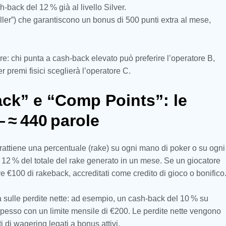
‑back del 12 % già al livello Silver.
ler”) che garantiscono un bonus di 500 punti extra al mese,
re: chi punta a cash‑back elevato può preferire l’operatore B,
premi fisici sceglierà l’operatore C.
ck” e “Comp Points”: le
 ≈ 440 parole
 trattiene una percentuale (rake) su ogni mano di poker o su ogni
l 12 % del totale del rake generato in un mese. Se un giocatore
 €100 di rakeback, accreditati come credito di gioco o bonifico
sa sulle perdite nette: ad esempio, un cash‑back del 10 % su
 spesso con un limite mensile di €200. Le perdite nette vengono
i di wagering legati a bonus attivi.