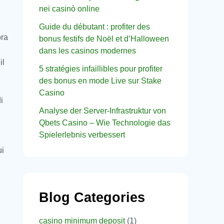
nei casinò online
Guide du débutant : profiter des
ora
bonus festifs de Noël et d’Halloween
dans les casinos modernes
il
5 stratégies infaillibles pour profiter
des bonus en mode Live sur Stake
Casino
i
Analyse der Server‑Infrastruktur von
Qbets Casino – Wie Technologie das
Spielerlebnis verbessert
ui
Blog Categories
casino minimum deposit
(1)