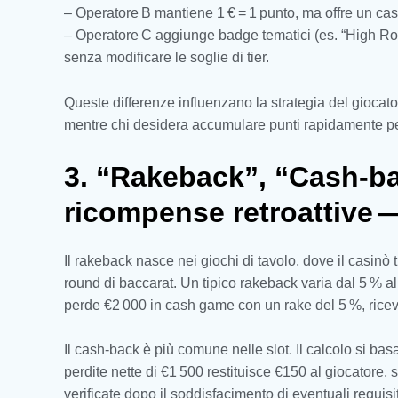
– Operatore B mantiene 1 € = 1 punto, ma offre un cash
– Operatore C aggiunge badge tematici (es. “High Rol
senza modificare le soglie di tier.
Queste differenze influenzano la strategia del giocato
mentre chi desidera accumulare punti rapidamente per 
3. “Rakeback”, “Cash‑ba
ricompense retroattive —
Il rakeback nasce nei giochi di tavolo, dove il casinò
round di baccarat. Un tipico rakeback varia dal 5 % a
perde €2 000 in cash game con un rake del 5 %, riceve
Il cash‑back è più comune nelle slot. Il calcolo si ba
perdite nette di €1 500 restituisce €150 al giocatore,
verificate dopo il soddisfacimento di eventuali requisit