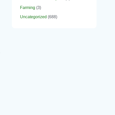
Farming
(3)
Uncategorized
(688)
u
5