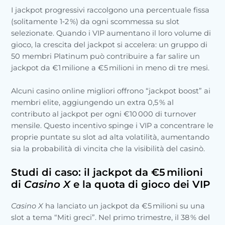
I jackpot progressivi raccolgono una percentuale fissa
(solitamente 1‑2 %) da ogni scommessa su slot
selezionate. Quando i VIP aumentano il loro volume di
gioco, la crescita del jackpot si accelera: un gruppo di
50 membri Platinum può contribuire a far salire un
jackpot da €1 milione a €5 milioni in meno di tre mesi.
Alcuni casino online migliori offrono “jackpot boost” ai
membri elite, aggiungendo un extra 0,5 % al
contributo al jackpot per ogni €10 000 di turnover
mensile. Questo incentivo spinge i VIP a concentrare le
proprie puntate su slot ad alta volatilità, aumentando
sia la probabilità di vincita che la visibilità del casinò.
Studi di caso: il jackpot da €5 milioni
di
Casino X
e la quota di gioco dei VIP
Casino X
ha lanciato un jackpot da €5 milioni su una
slot a tema “Miti greci”. Nel primo trimestre, il 38 % del