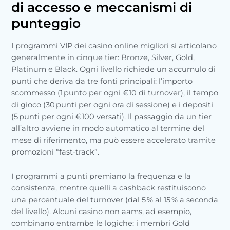
di accesso e meccanismi di
punteggio
I programmi VIP dei casino online migliori si articolano
generalmente in cinque tier: Bronze, Silver, Gold,
Platinum e Black. Ogni livello richiede un accumulo di
punti che deriva da tre fonti principali: l’importo
scommesso (1 punto per ogni €10 di turnover), il tempo
di gioco (30 punti per ogni ora di sessione) e i depositi
(5 punti per ogni €100 versati). Il passaggio da un tier
all’altro avviene in modo automatico al termine del
mese di riferimento, ma può essere accelerato tramite
promozioni “fast‑track”.
I programmi a punti premiano la frequenza e la
consistenza, mentre quelli a cashback restituiscono
una percentuale del turnover (dal 5 % al 15 % a seconda
del livello). Alcuni casino non aams, ad esempio,
combinano entrambe le logiche: i membri Gold