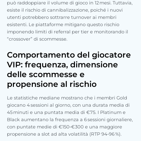
può raddoppiare il volume di gioco in 12 mesi. Tuttavia,
esiste il rischio di cannibalizzazione, poiché i nuovi
utenti potrebbero sottrarre turnover ai membri
esistenti. Le piattaforme mitigano questo rischio
imponendo limiti di referral per tier e monitorando il
“crossover” di scommesse.
Comportamento del giocatore
VIP: frequenza, dimensione
delle scommesse e
propensione al rischio
Le statistiche mediane mostrano che i membri Gold
giocano 4 sessioni al giorno, con una durata media di
45 minuti e una puntata media di €75. I Platinum e
Black aumentano la frequenza a 6 sessioni giornaliere,
con puntate medie di €150‑€300 e una maggiore
propensione a slot ad alta volatilità (RTP 94‑96 %).