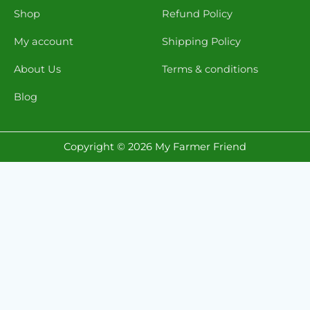
Shop
Refund Policy
My account
Shipping Policy
About Us
Terms & conditions
Blog
Copyright © 2026 My Farmer Friend