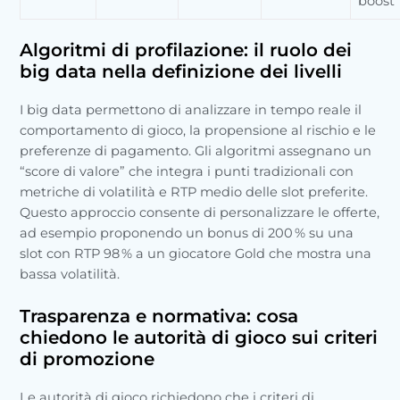
boost
Algoritmi di profilazione: il ruolo dei
big data nella definizione dei livelli
I big data permettono di analizzare in tempo reale il
comportamento di gioco, la propensione al rischio e le
preferenze di pagamento. Gli algoritmi assegnano un
“score di valore” che integra i punti tradizionali con
metriche di volatilità e RTP medio delle slot preferite.
Questo approccio consente di personalizzare le offerte,
ad esempio proponendo un bonus di 200 % su una
slot con RTP 98 % a un giocatore Gold che mostra una
bassa volatilità.
Trasparenza e normativa: cosa
chiedono le autorità di gioco sui criteri
di promozione
Le autorità di gioco richiedono che i criteri di