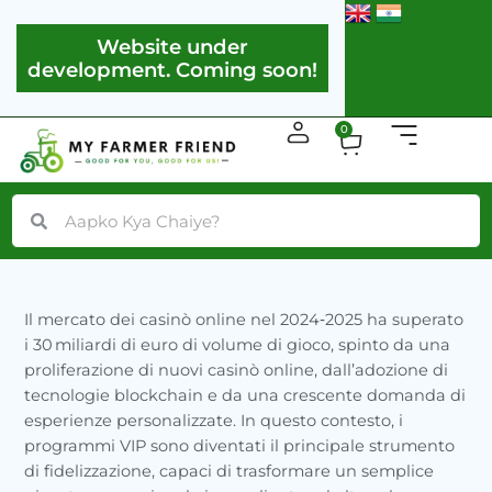
Skip
Post
to
navigation
Website under
More loc
content
development. Coming soon!
Cart
0
Search
Search
Il mercato dei casinò online nel 2024‑2025 ha superato
i 30 miliardi di euro di volume di gioco, spinto da una
proliferazione di nuovi casinò online, dall’adozione di
tecnologie blockchain e da una crescente domanda di
esperienze personalizzate. In questo contesto, i
programmi VIP sono diventati il principale strumento
di fidelizzazione, capaci di trasformare un semplice