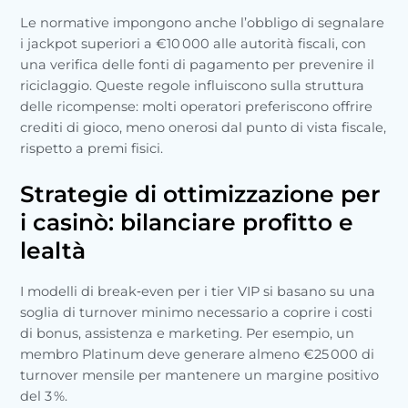
Le normative impongono anche l’obbligo di segnalare
i jackpot superiori a €10 000 alle autorità fiscali, con
una verifica delle fonti di pagamento per prevenire il
riciclaggio. Queste regole influiscono sulla struttura
delle ricompense: molti operatori preferiscono offrire
crediti di gioco, meno onerosi dal punto di vista fiscale,
rispetto a premi fisici.
Strategie di ottimizzazione per
i casinò: bilanciare profitto e
lealtà
I modelli di break‑even per i tier VIP si basano su una
soglia di turnover minimo necessario a coprire i costi
di bonus, assistenza e marketing. Per esempio, un
membro Platinum deve generare almeno €25 000 di
turnover mensile per mantenere un margine positivo
del 3 %.