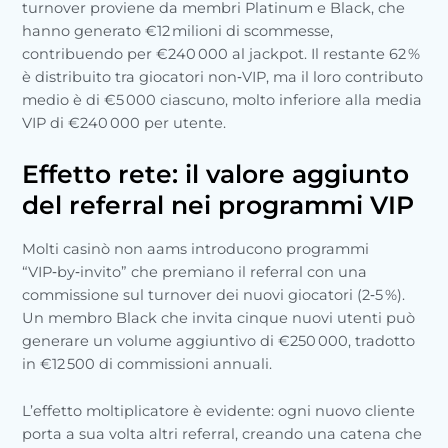
turnover proviene da membri Platinum e Black, che
hanno generato €12 milioni di scommesse,
contribuendo per €240 000 al jackpot. Il restante 62 %
è distribuito tra giocatori non‑VIP, ma il loro contributo
medio è di €5 000 ciascuno, molto inferiore alla media
VIP di €240 000 per utente.
Effetto rete: il valore aggiunto
del referral nei programmi VIP
Molti casinò non aams introducono programmi
“VIP‑by‑invito” che premiano il referral con una
commissione sul turnover dei nuovi giocatori (2‑5 %).
Un membro Black che invita cinque nuovi utenti può
generare un volume aggiuntivo di €250 000, tradotto
in €12 500 di commissioni annuali.
L’effetto moltiplicatore è evidente: ogni nuovo cliente
porta a sua volta altri referral, creando una catena che