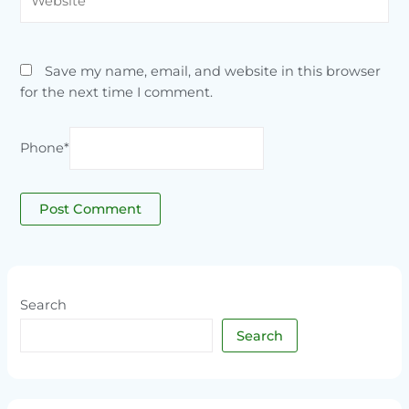
Save my name, email, and website in this browser
for the next time I comment.
Phone
*
Search
Search