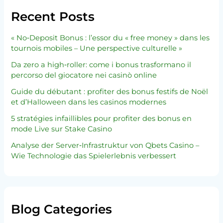
Recent Posts
« No‑Deposit Bonus : l’essor du « free money » dans les
tournois mobiles – Une perspective culturelle »
Da zero a high‑roller: come i bonus trasformano il
percorso del giocatore nei casinò online
Guide du débutant : profiter des bonus festifs de Noël
et d’Halloween dans les casinos modernes
5 stratégies infaillibles pour profiter des bonus en
mode Live sur Stake Casino
Analyse der Server‑Infrastruktur von Qbets Casino –
Wie Technologie das Spielerlebnis verbessert
Blog Categories