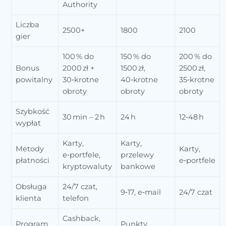
Authority
Liczba
2500+
1800
2100
gier
100 % do
150 % do
200 % do
Bonus
2000 zł +
1500 zł,
2500 zł,
powitalny
30‑krotne
40‑krotne
35‑krotne
obroty
obroty
obroty
Szybkość
30 min – 2 h
24 h
12‑48 h
wypłat
Karty,
Karty,
Metody
Karty,
e‑portfele,
przelewy
płatności
e‑portfele
kryptowaluty
bankowe
Obsługa
24/7 czat,
9‑17, e‑mail
24/7 czat
klienta
telefon
Cashback,
Program
Punkty