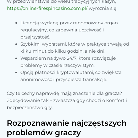
W przeciwieństwie do wielu tradycyjnych kasyn,
https://online-firespincasino.com.pl/
wyróżnia się:
Licencją wydaną przez renomowany organ
regulacyjny, co zapewnia uczciwość i
przejrzystość.
Szybkimi wypłatami, które w praktyce trwają od
kilku minut do kilku godzin, a nie dni.
Wsparciem na żywo 24/7, które rozwiązuje
problemy w czasie rzeczywistym.
Opcją płatności kryptowalutami, co zwiększa
anonimowość i przyspiesza transakcje.
Czy te cechy naprawdę mają znaczenie dla gracza?
Zdecydowanie tak – zwłaszcza gdy chodzi o komfort i
bezpieczeństwo gry.
Rozpoznawanie najczęstszych
problemów graczy