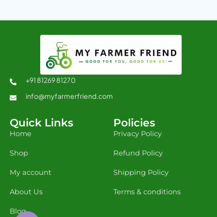
+91 81269 81270
info@myfarmerfriend.com
Quick Links
Policies
Home
Privacy Policy
Shop
Refund Policy
My account
Shipping Policy
About Us
Terms & conditions
Blog