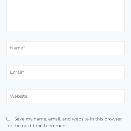
Name*
Email*
Website
Save my name, email, and website in this browser
for the next time I comment.