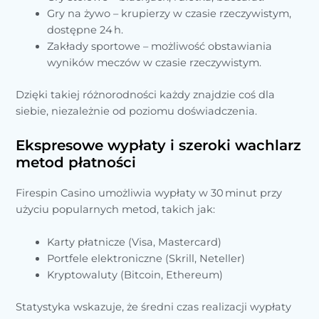
Gry na żywo – krupierzy w czasie rzeczywistym,
dostępne 24 h.
Zakłady sportowe – możliwość obstawiania
wyników meczów w czasie rzeczywistym.
Dzięki takiej różnorodności każdy znajdzie coś dla
siebie, niezależnie od poziomu doświadczenia.
Ekspresowe wypłaty i szeroki wachlarz
metod płatności
Firespin Casino umożliwia wypłaty w 30 minut przy
użyciu popularnych metod, takich jak:
Karty płatnicze (Visa, Mastercard)
Portfele elektroniczne (Skrill, Neteller)
Kryptowaluty (Bitcoin, Ethereum)
Statystyka wskazuje, że średni czas realizacji wypłaty