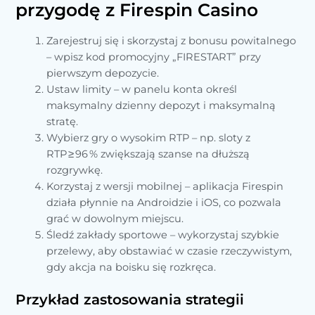
przygodę z Firespin Casino
Zarejestruj się i skorzystaj z bonusu powitalnego
– wpisz kod promocyjny „FIRESTART” przy
pierwszym depozycie.
Ustaw limity – w panelu konta określ
maksymalny dzienny depozyt i maksymalną
stratę.
Wybierz gry o wysokim RTP – np. sloty z
RTP ≥ 96 % zwiększają szanse na dłuższą
rozgrywkę.
Korzystaj z wersji mobilnej – aplikacja Firespin
działa płynnie na Androidzie i iOS, co pozwala
grać w dowolnym miejscu.
Śledź zakłady sportowe – wykorzystaj szybkie
przelewy, aby obstawiać w czasie rzeczywistym,
gdy akcja na boisku się rozkręca.
Przykład zastosowania strategii