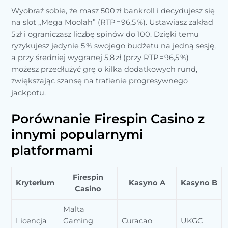
Wyobraź sobie, że masz 500 zł bankroll i decydujesz się
na slot „Mega Moolah” (RTP = 96,5 %). Ustawiasz zakład
5 zł i ograniczasz liczbę spinów do 100. Dzięki temu
ryzykujesz jedynie 5 % swojego budżetu na jedną sesję,
a przy średniej wygranej 5,8 zł (przy RTP = 96,5 %)
możesz przedłużyć grę o kilka dodatkowych rund,
zwiększając szansę na trafienie progresywnego
jackpotu.
Porównanie Firespin Casino z
innymi popularnymi
platformami
Firespin
Kryterium
Kasyno A
Kasyno B
Casino
Malta
Licencja
Gaming
Curacao
UKGC