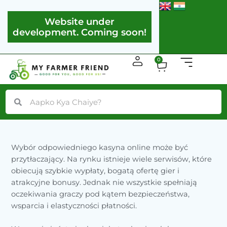
Skip
Post
to
navigation
Website under
More loc
content
development. Coming soon!
Cart
0
Search
Search
Wybór odpowiedniego kasyna online może być
przytłaczający. Na rynku istnieje wiele serwisów, które
obiecują szybkie wypłaty, bogatą ofertę gier i
atrakcyjne bonusy. Jednak nie wszystkie spełniają
oczekiwania graczy pod kątem bezpieczeństwa,
wsparcia i elastyczności płatności.