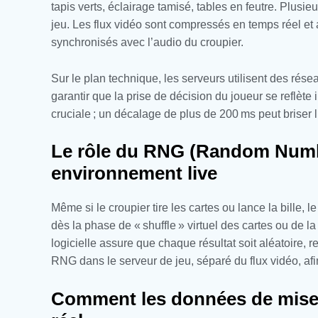
tapis verts, éclairage tamisé, tables en feutre. Plusi
jeu. Les flux vidéo sont compressés en temps réel et 
synchronisés avec l’audio du croupier.
Sur le plan technique, les serveurs utilisent des rés
garantir que la prise de décision du joueur se reflèt
cruciale ; un décalage de plus de 200 ms peut briser l’
Le rôle du RNG (Random Numb
environnement live
Même si le croupier tire les cartes ou lance la bille, l
dès la phase de « shuffle » virtuel des cartes ou de 
logicielle assure que chaque résultat soit aléatoire, re
RNG dans le serveur de jeu, séparé du flux vidéo, afin
Comment les données de mise s