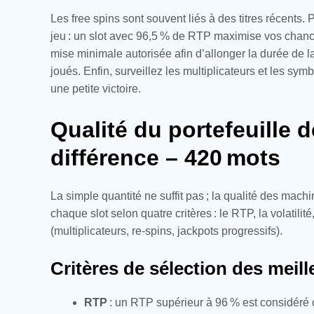
Les free spins sont souvent liés à des titres récents. 
jeu : un slot avec 96,5 % de RTP maximise vos chance
mise minimale autorisée afin d’allonger la durée de l
joués. Enfin, surveillez les multiplicateurs et les sy
une petite victoire.
Qualité du portefeuille de
différence – 420 mots
La simple quantité ne suffit pas ; la qualité des mac
chaque slot selon quatre critères : le RTP, la volatilit
(multiplicateurs, re‑spins, jackpots progressifs).
Critères de sélection des meil
RTP
: un RTP supérieur à 96 % est considéré