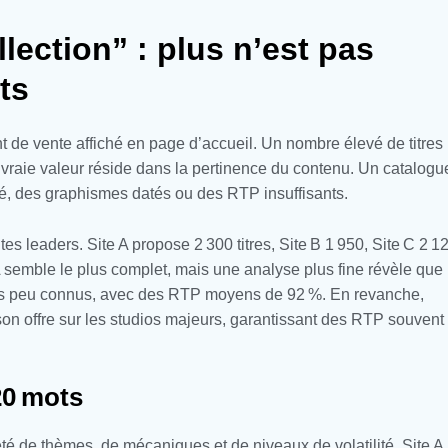
ollection” : plus n’est pas
ts
t de vente affiché en page d’accueil. Un nombre élevé de titres
a vraie valeur réside dans la pertinence du contenu. Un catalogu
é, des graphismes datés ou des RTP insuffisants.
s leaders. Site A propose 2 300 titres, Site B 1 950, Site C 2 1
 A semble le plus complet, mais une analyse plus fine révèle que
urs peu connus, avec des RTP moyens de 92 %. En revanche,
son offre sur les studios majeurs, garantissant des RTP souvent
20 mots
été de thèmes, de mécaniques et de niveaux de volatilité. Site A