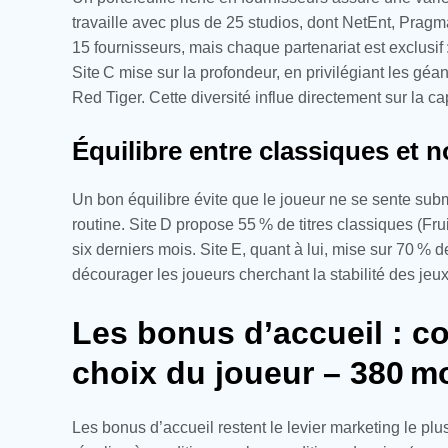
travaille avec plus de 25 studios, dont NetEnt, Pragm
15 fournisseurs, mais chaque partenariat est exclusif : 
Site C mise sur la profondeur, en privilégiant les g
Red Tiger. Cette diversité influe directement sur la c
Équilibre entre classiques et 
Un bon équilibre évite que le joueur ne se sente sub
routine. Site D propose 55 % de titres classiques (F
six derniers mois. Site E, quant à lui, mise sur 70 % 
décourager les joueurs cherchant la stabilité des jeu
Les bonus d’accueil : co
choix du joueur – 380 m
Les bonus d’accueil restent le levier marketing le plus