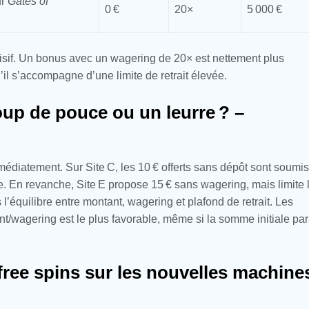
ur
Gates of
0 €
20×
5 000 €
cisif. Un bonus avec un wagering de 20× est nettement plus
’il s’accompagne d’une limite de retrait élevée.
oup de pouce ou un leurre ? –
immédiatement. Sur Site C, les 10 € offerts sans dépôt sont soumis
le. En revanche, Site E propose 15 € sans wagering, mais limite 
 l’équilibre entre montant, wagering et plafond de retrait. Les
ant/wagering est le plus favorable, même si la somme initiale par
free spins sur les nouvelles machine