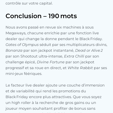
contrôle sur votre capital.
Conclusion – 190 mots
Nous avons passé en revue six machines à sous
Megaways, chacune enrichie par une fonction live
dealer qui change la donne pendant le Black Friday.
Gates of Olympus
séduit par ses multiplicateurs divins,
Bonanza
par son jackpot instantané,
Dead or Alive 2
par son Shootout ultra‑intense,
Extra Chilli
par son
challenge épicé,
Divine Fortune
par son jackpot
progressif et sa roue en direct, et
White Rabbit
par ses
mini‑jeux féériques.
Le facteur live dealer ajoute une couche d’immersion
et de variabilité qui rend les promotions du
Black Friday encore plus attractives. Que vous soyez
un high roller à la recherche de gros gains ou un
joueur moyen souhaitant profiter de bonus sans