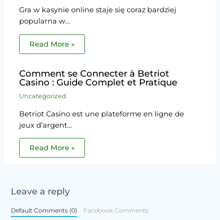
Gra w kasynie online staje się coraz bardziej
popularna w…
Read More »
Comment se Connecter à Betriot
Casino : Guide Complet et Pratique
Uncategorized
Betriot Casino est une plateforme en ligne de
jeux d’argent…
Read More »
Leave a reply
Default Comments (0)
Facebook Comments