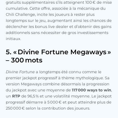
gratuits supplémentaires s’ils atteignent 100 € de mise
cumulative. Cette offre, associée à la mécanique du
Chili Challenge, incite les joueurs à rester plus
longtemps sur le jeu, augmentant ainsi les chances de
déclencher les bonus live dealer et d’obtenir des gains
additionnels sans nécessiter de gros investissements
initiaux.
5. « Divine Fortune Megaways »
– 300 mots
Divine Fortune
a longtemps été connu comme le
premier jackpot progressif à thème mythologique. Sa
version Megaways combine désormais la progression
du jackpot avec une moyenne de
117 000 ways to win
,
un
RTP
de 96,5 % et une volatilité moyenne. Le jackpot
progressif démarre à 5 000 € et peut atteindre plus de
250 000 € selon la contribution des joueurs.