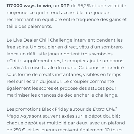
117 000 ways to win
, un
RTP
de 96,2 % et une volatilité
moyenne, ce qui le rend accessible aux joueurs
recherchant un équilibre entre fréquence des gains et
taille des paiements.
Le Live Dealer Chili Challenge intervient pendant les
free spins. Un croupier en direct, vêtu d’un sombrero,
lance un défi : si le joueur obtient trois symboles
« Chili » supplémentaires, le croupier ajoute un bonus
de 5 % à la mise totale du round. Ce bonus est crédité
sous forme de crédits instantanés, visibles en temps
réel sur l’écran du joueur. Le croupier commente
également les scores et propose des astuces pour
maximiser les chances de déclencher le challenge.
Les promotions Black Friday autour de
Extra Chilli
Megaways
sont souvent axées sur le dépot doublé :
chaque dépôt est multiplié par deux, avec un plafond
de 250 €, et les joueurs reçoivent également 10 tours