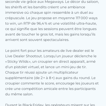
seconde vie grâce aux Megaways. Le décor du saloon,
les shérifs et les bandits créent une ambiance
immersive où chaque spin ressemble à un duel au
crépuscule. Le jeu propose en moyenne 117 000 ways
to win, un RTP de 96,4 % et une volatilité ultra‑haute,
ce qui signifie que les sessions peuvent être longues
avant de toucher le gros lot, mais les gains lorsqu’ils
arrivent sont souvent spectaculaires.
Le point fort pour les amateurs de live dealer est le
Live Dealer Shootout. Lorsqu’un joueur déclenche le
« Sticky Wilds », un croupier en direct apparaît, armé
d’un pistolet virtuel, et lance un mini‑jeu de tir.
Chaque tir réussi ajoute un multiplicateur
supplémentaire (de 2 × à 8 ×) aux gains du round. Le
croupier commente le score, encourage les joueurs et
crée une compétition amicale entre les participants
du même salon.
Durant le Black Friday, les opérateurs misent sur les