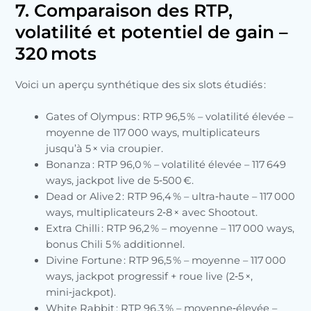
7. Comparaison des RTP,
volatilité et potentiel de gain –
320 mots
Voici un aperçu synthétique des six slots étudiés :
Gates of Olympus : RTP 96,5 % – volatilité élevée –
moyenne de 117 000 ways, multiplicateurs
jusqu’à 5 × via croupier.
Bonanza : RTP 96,0 % – volatilité élevée – 117 649
ways, jackpot live de 5‑500 €.
Dead or Alive 2 : RTP 96,4 % – ultra‑haute – 117 000
ways, multiplicateurs 2‑8 × avec Shootout.
Extra Chilli : RTP 96,2 % – moyenne – 117 000 ways,
bonus Chili 5 % additionnel.
Divine Fortune : RTP 96,5 % – moyenne – 117 000
ways, jackpot progressif + roue live (2‑5 ×,
mini‑jackpot).
White Rabbit : RTP 96,3 % – moyenne‑élevée –