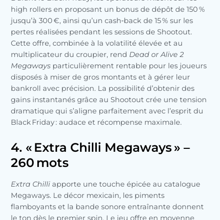
high rollers en proposant un bonus de dépôt de 150 %
jusqu’à 300 €, ainsi qu’un cash‑back de 15 % sur les
pertes réalisées pendant les sessions de Shootout.
Cette offre, combinée à la volatilité élevée et au
multiplicateur du croupier, rend
Dead or Alive 2
Megaways
particulièrement rentable pour les joueurs
disposés à miser de gros montants et à gérer leur
bankroll avec précision. La possibilité d’obtenir des
gains instantanés grâce au Shootout crée une tension
dramatique qui s’aligne parfaitement avec l’esprit du
Black Friday : audace et récompense maximale.
4. « Extra Chilli Megaways » –
260 mots
Extra Chilli
apporte une touche épicée au catalogue
Megaways. Le décor mexicain, les piments
flamboyants et la bande sonore entraînante donnent
le ton dès le premier spin. Le jeu offre en moyenne