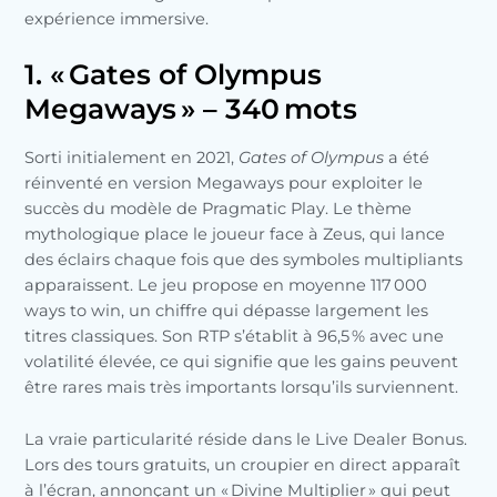
expérience immersive.
1. « Gates of Olympus
Megaways » – 340 mots
Sorti initialement en 2021,
Gates of Olympus
a été
réinventé en version Megaways pour exploiter le
succès du modèle de Pragmatic Play. Le thème
mythologique place le joueur face à Zeus, qui lance
des éclairs chaque fois que des symboles multipliants
apparaissent. Le jeu propose en moyenne 117 000
ways to win, un chiffre qui dépasse largement les
titres classiques. Son RTP s’établit à 96,5 % avec une
volatilité élevée, ce qui signifie que les gains peuvent
être rares mais très importants lorsqu’ils surviennent.
La vraie particularité réside dans le Live Dealer Bonus.
Lors des tours gratuits, un croupier en direct apparaît
à l’écran, annonçant un « Divine Multiplier » qui peut