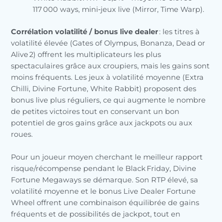
117 000 ways, mini‑jeux live (Mirror, Time Warp).
Corrélation volatilité / bonus live dealer
: les titres à
volatilité élevée (Gates of Olympus, Bonanza, Dead or
Alive 2) offrent les multiplicateurs les plus
spectaculaires grâce aux croupiers, mais les gains sont
moins fréquents. Les jeux à volatilité moyenne (Extra
Chilli, Divine Fortune, White Rabbit) proposent des
bonus live plus réguliers, ce qui augmente le nombre
de petites victoires tout en conservant un bon
potentiel de gros gains grâce aux jackpots ou aux
roues.
Pour un joueur moyen cherchant le meilleur rapport
risque/récompense pendant le Black Friday, Divine
Fortune Megaways se démarque. Son RTP élevé, sa
volatilité moyenne et le bonus Live Dealer Fortune
Wheel offrent une combinaison équilibrée de gains
fréquents et de possibilités de jackpot, tout en