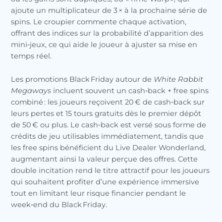
ajoute un multiplicateur de 3 × à la prochaine série de
spins. Le croupier commente chaque activation,
offrant des indices sur la probabilité d’apparition des
mini‑jeux, ce qui aide le joueur à ajuster sa mise en
temps réel.
Les promotions Black Friday autour de
White Rabbit
Megaways
incluent souvent un cash‑back + free spins
combiné : les joueurs reçoivent 20 € de cash‑back sur
leurs pertes et 15 tours gratuits dès le premier dépôt
de 50 € ou plus. Le cash‑back est versé sous forme de
crédits de jeu utilisables immédiatement, tandis que
les free spins bénéficient du Live Dealer Wonderland,
augmentant ainsi la valeur perçue des offres. Cette
double incitation rend le titre attractif pour les joueurs
qui souhaitent profiter d’une expérience immersive
tout en limitant leur risque financier pendant le
week‑end du Black Friday.