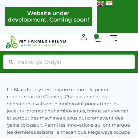
Skip
Post
to
navigation
Website under
More loc
content
development. Coming soon!
Cart
0
Search
Search
Le Black Friday s’est imposé comme le grand
rendez‑vous du iGaming. Chaque année, les
opérateurs rivalisent d’ingéniosité pour attirer les
joueurs : promotions flamboyantes, bonus sans wager,
et surtout des machines à sous qui promettent des
gains colossaux. Parmi les innovations qui ont marqué
les dernières saisons, la mécanique Megaways occupe