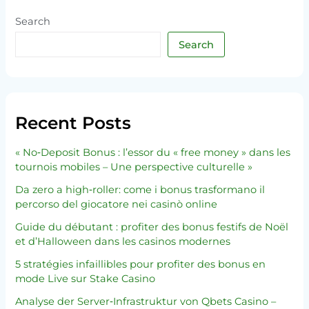
Search
Search
Recent Posts
« No‑Deposit Bonus : l’essor du « free money » dans les
tournois mobiles – Une perspective culturelle »
Da zero a high‑roller: come i bonus trasformano il
percorso del giocatore nei casinò online
Guide du débutant : profiter des bonus festifs de Noël
et d’Halloween dans les casinos modernes
5 stratégies infaillibles pour profiter des bonus en
mode Live sur Stake Casino
Analyse der Server‑Infrastruktur von Qbets Casino –