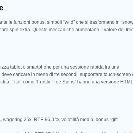
e
ante le funzioni bonus, simboli “wild” che si trasformano in “sno
ccare spin extra. Queste meccaniche aumentano il valore dei fre
.
ilizza tablet o smartphone per una sessione rapida tra una
le deve caricare in meno di tre secondi, supportare touch‑screen 
a fluidità. Titoli come “Frosty Free Spins” hanno una versione HTM
s, wagering 25x, RTP 96,3 %, volatilità media, bonus “gift