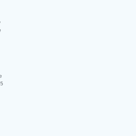
w
e
e
L5