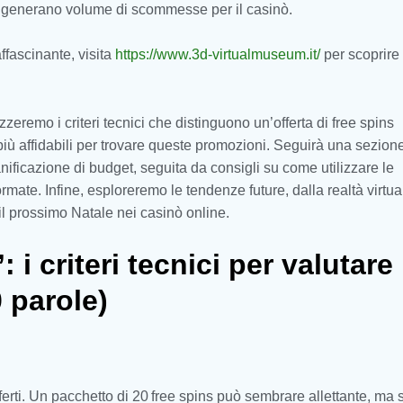
po generano volume di scommesse per il casinò.
ffascinante, visita
https://www.3d-virtualmuseum.it/
per scoprire 
zzeremo i criteri tecnici che distinguono un’offerta di free spins
 più affidabili per trovare queste promozioni. Seguirà una sezion
ianificazione di budget, seguita da consigli su come utilizzare le
mate. Infine, esploreremo le tendenze future, dalla realtà virtua
à il prossimo Natale nei casinò online.
 i criteri tecnici per valutare 
0 parole)
fferti. Un pacchetto di 20 free spins può sembrare allettante, ma 