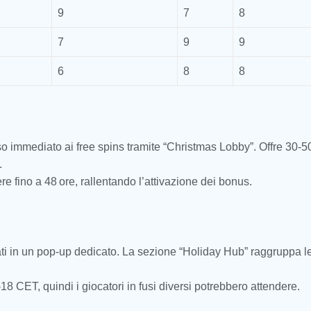
9
7
8
7
9
9
6
8
8
so immediato ai free spins tramite “Christmas Lobby”. Offre 30‑5
.
dere fino a 48 ore, rallentando l’attivazione dei bonus.
gati in un pop‑up dedicato. La sezione “Holiday Hub” raggruppa l
‑18 CET, quindi i giocatori in fusi diversi potrebbero attendere.