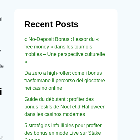
il
Recent Posts
« No‑Deposit Bonus : l’essor du «
free money » dans les tournois
e
mobiles – Une perspective culturelle
»
le
Da zero a high‑roller: come i bonus
trasformano il percorso del giocatore
nei casinò online
i
Guide du débutant : profiter des
bonus festifs de Noël et d’Halloween
dans les casinos modernes
5 stratégies infaillibles pour profiter
des bonus en mode Live sur Stake
se