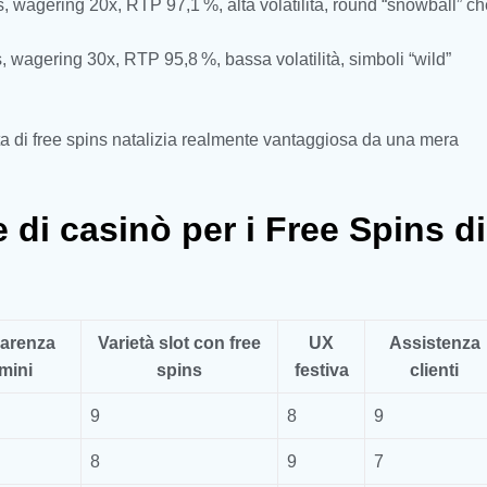
s, wagering 20x, RTP 97,1 %, alta volatilità, round “snowball” c
s, wagering 30x, RTP 95,8 %, bassa volatilità, simboli “wild”
erta di free spins natalizia realmente vantaggiosa da una mera
e di casinò per i Free Spins di
arenza
Varietà slot con free
UX
Assistenza
mini
spins
festiva
clienti
9
8
9
8
9
7