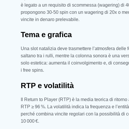
è legato a un requisito di scommessa (wagering) di 40x,
propongono 30‑50 spin con un wagering di 20x o meno
vincite in denaro prelevabile.
Tema e grafica
Una slot natalizia deve trasmettere l’atmosfera delle 
saltano tra i rulli, mentre la colonna sonora è una ve
solo estetica: aumenta il coinvolgimento e, di consegu
i free spins.
RTP e volatilità
Il Return to Player (RTP) è la media teorica di ritorno 
RTP ≥ 96 %. La volatilità indica la frequenza e l’entità 
perché combina vincite regolari con la possibilità di 
10 000 €.