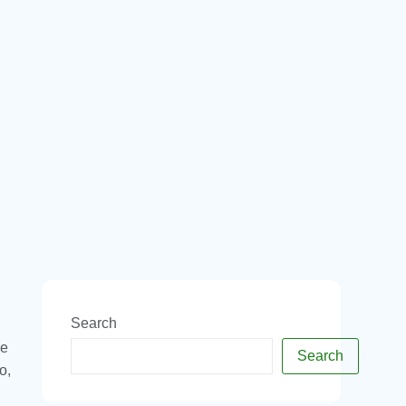
Search
ne
Search
o,