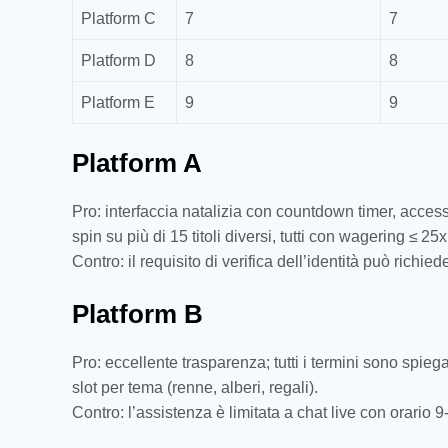
Platform C
7
7
Platform D
8
8
Platform E
9
9
Platform A
Pro: interfaccia natalizia con countdown timer, acces
spin su più di 15 titoli diversi, tutti con wagering ≤ 25x
Contro: il requisito di verifica dell’identità può richie
Platform B
Pro: eccellente trasparenza; tutti i termini sono spie
slot per tema (renne, alberi, regali).
Contro: l’assistenza è limitata a chat live con orario 9