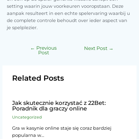
setting waarin jouw voorkeuren vooropstaan. Deze
aanpak resulteert in een echte spelervaring waarbij u
de complete controle behoudt over ieder aspect van
je spelplezier.
←
Previous
Next Post
→
Post
Related Posts
Jak skutecznie korzystać z 22Bet:
Poradnik dla graczy online
Uncategorized
Gra w kasynie online staje się coraz bardziej
popularna w…