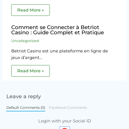
Read More »
Comment se Connecter à Betriot
Casino : Guide Complet et Pratique
Uncategorized
Betriot Casino est une plateforme en ligne de
jeux d’argent…
Read More »
Leave a reply
Default Comments (0)
Facebook Comments
Login with your Social ID