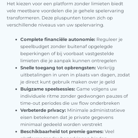
Het kiezen voor een platform zonder limieten biedt
vele meetbare voordelen die je gehele spelervaring
transformeren. Deze pluspunten tonen zich op
verschillende niveaus van uw spelervaring.
Complete financiële autonomie:
Reguleer je
speelbudget zonder buitenaf opgelegde
beperkingen of bij voorbaat vastgestelde
limieten die je aanpak kunnen ontregelen
Snelle toegang tot opbrengsten:
Verkrijg
uitbetalingen in uren in plaats van dagen, zodat
je direct kunt gebruik maken over je geld
Buigzame speelsessies:
Game volgens uw
individuele ritme zonder gedwongen pauzes of
time-out periodes die uw flow onderbreken
Verbeterde privacy:
Minimale administratieve
eisen betekenen dat je private gegevens
minimaal gedeeld worden verstrekt
Beschikbaarheid tot premie games:
Veel