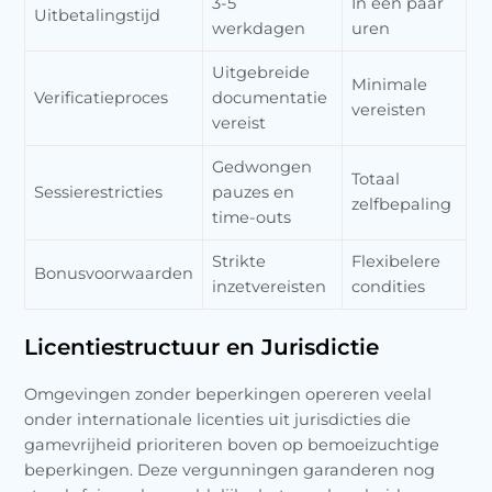
3-5
In een paar
Uitbetalingstijd
werkdagen
uren
Uitgebreide
Minimale
Verificatieproces
documentatie
vereisten
vereist
Gedwongen
Totaal
Sessierestricties
pauzes en
zelfbepaling
time-outs
Strikte
Flexibelere
Bonusvoorwaarden
inzetvereisten
condities
Licentiestructuur en Jurisdictie
Omgevingen zonder beperkingen opereren veelal
onder internationale licenties uit jurisdicties die
gamevrijheid prioriteren boven op bemoeizuchtige
beperkingen. Deze vergunningen garanderen nog