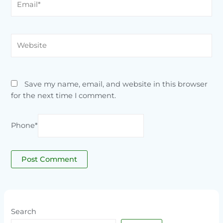
Website
Save my name, email, and website in this browser
for the next time I comment.
Phone
*
Search