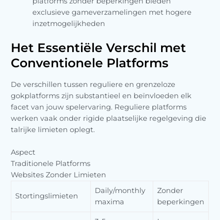
platforms zonder beperkingen bieden
exclusieve gameverzamelingen met hogere
inzetmogelijkheden
Het Essentiële Verschil met
Conventionele Platforms
De verschillen tussen reguliere en grenzeloze
gokplatforms zijn substantieel en beïnvloeden elk
facet van jouw spelervaring. Reguliere platforms
werken vaak onder rigide plaatselijke regelgeving die
talrijke limieten oplegt.
Aspect
Traditionele Platforms
Websites Zonder Limieten
Daily/monthly
Zonder
Stortingslimieten
maxima
beperkingen