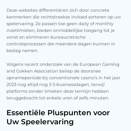
Deze websites differentiëren zich door concrete
kenmerken die rechtstreekse invloed sorteren op uw
spelervaring. Ze passen toe geen daily of monthly
inzetlimieten, bieden onmiddellijke toegang tot je
winst en elimineren bureaucratische
controleprocessen die meerdere dagen kunnen in
beslag nemen.
Volgens recent onderzoek van de European Gaming
and Gokken Association beliep de doorsnee
opnameperiode bij conventionele casino’s in het jaar
2023 nog altijd nog 3-5 businessdagen, terwijl
platforms zonder limieten deze termijn hebben
teruggebracht tot enkele uren of zelfs minuten.
Essentiële Pluspunten voor
Uw Speelervaring