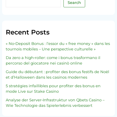
Search
Recent Posts
« No‑Deposit Bonus : l’essor du « free money » dans les
tournois mobiles – Une perspective culturelle »
Da zero a high‑roller: come i bonus trasformano il
percorso del giocatore nei casinò online
Guide du débutant : profiter des bonus festifs de Noël
et d’Halloween dans les casinos modernes
5 stratégies infaillibles pour profiter des bonus en
mode Live sur Stake Casino
Analyse der Server‑Infrastruktur von Qbets Casino –
Wie Technologie das Spielerlebnis verbessert