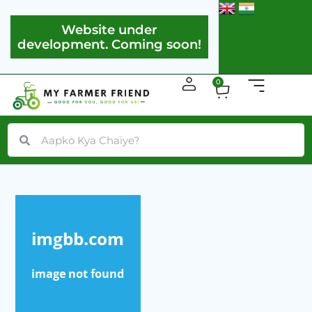
Skip
Post
to
navigation
Website under
More loc
content
development. Coming soon!
Cart
0
Search
Search