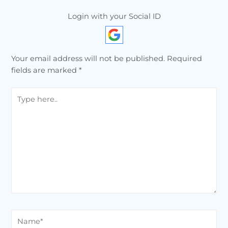
Login with your Social ID
Your email address will not be published.
Required
fields are marked
*
Type
here..
Name*