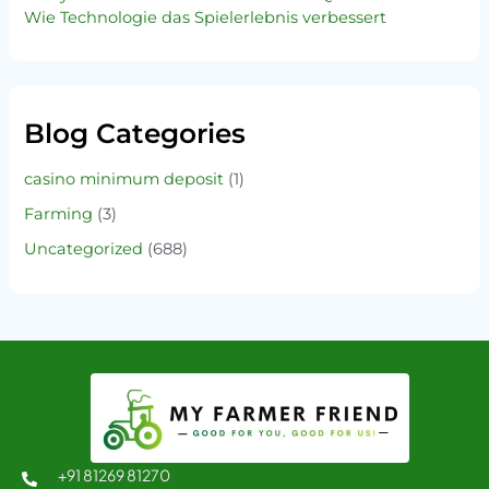
Wie Technologie das Spielerlebnis verbessert
Blog Categories
casino minimum deposit
(1)
Farming
(3)
Uncategorized
(688)
+91 81269 81270