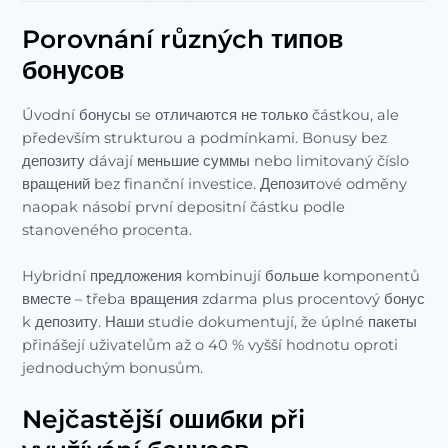
Porovnání různých типов
бонусов
Úvodní бонусы se отличаются не только částkou, ale
především strukturou a podmínkami. Bonusy bez
депозиту dávají меньшие суммы nebo limitovaný číslo
вращений bez finanční investice. Депозитové odměny
naopak násobí první depositní částku podle
stanoveného procenta.
Hybridní предложения kombinují больше komponentů
вместе – třeba вращения zdarma plus procentový бонус
k депозиту. Наши studie dokumentují, že úplné пакеты
přinášejí uživatelům až o 40 % vyšší hodnotu oproti
jednoduchým bonusům.
Nejčastější ошибки při