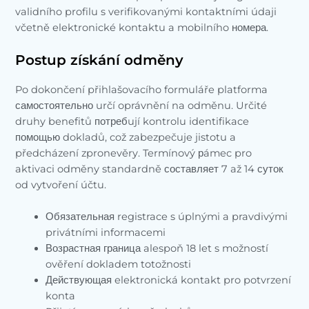
validního profilu s verifikovanými kontaktními údaji
včetně elektronické kontaktu a mobilního номера.
Postup získání odměny
Po dokončení přihlašovacího formuláře platforma
самостоятельно určí oprávnění na odměnu. Určité
druhy benefitů потребují kontrolu identifikace
помощью dokladů, což zabezpečuje jistotu a
předcházení zpronevěry. Termínový рámec pro
aktivaci odměny standardně составляет 7 až 14 суток
od vytvoření účtu.
Обязательная registrace s úplnými a pravdivými
privátními informacemi
Возрастная граница alespoň 18 let s možností
ověření dokladem totožnosti
Действующая elektronická kontakt pro potvrzení
konta