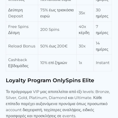
Δεύτερη
75% έως τριακόσια
30
35x
Deposit
ευρώ
ημέρες
Free Spins
40x
7
200 Spins
Δέσμη
κέρδη
ημέρες
14
Reload Bonus
50% έως 200€
30x
ημέρες
Cashback
10% επί ζημιών
1x
Instant
Εβδομάδας
Loyalty Program OnlySpins Elite
Το πρόγραμμα VIP μας αποτελείται από έξι levels: Bronze,
Silver, Gold, Platinum, Diamond και Ultimate. Κάθε
επίπεδο παρέχει αυξανόμενα προνόμια όπως προσωπικό
account διαχειριστή, ταχύτερες αναλήψεις, ειδικές
προσφορές και προσκλήσεις σε events.