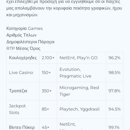
έχει επιλεχθεί με προσοχή για να εγγυηθούμε ότι οι παίχτες
μας απολαμβάνουν την κορυφαία ποιότητα γραφικών, ήχου
και μηχανισμών.
Κατηγορία Games
Αριθμός Τίτλων
Δημοφιλέστεροι Πάροχοι
RTP Μέσος Όρος
Κουλοχέρηδες
2.100+
NetEnt, Play’n GO
96.2%
Evolution,
Live Casino
150+
98.5%
Pragmatic Live
Microgaming, Red
Τραπέζια
350+
97.8%
Tiger
Jackpot
85+
Playtech, Yggdrasil
94.5%
Slots
NetEnt,
Βίντεο Πόκερ
45+
99.1%