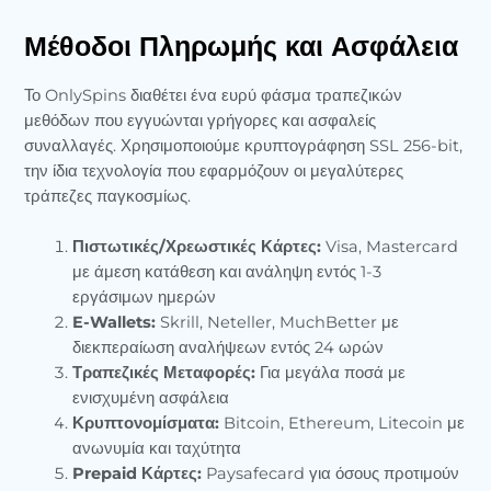
Μέθοδοι Πληρωμής και Ασφάλεια
Το OnlySpins διαθέτει ένα ευρύ φάσμα τραπεζικών
μεθόδων που εγγυώνται γρήγορες και ασφαλείς
συναλλαγές. Χρησιμοποιούμε κρυπτογράφηση SSL 256-bit,
την ίδια τεχνολογία που εφαρμόζουν οι μεγαλύτερες
τράπεζες παγκοσμίως.
Πιστωτικές/Χρεωστικές Κάρτες:
Visa, Mastercard
με άμεση κατάθεση και ανάληψη εντός 1-3
εργάσιμων ημερών
E-Wallets:
Skrill, Neteller, MuchBetter με
διεκπεραίωση αναλήψεων εντός 24 ωρών
Τραπεζικές Μεταφορές:
Για μεγάλα ποσά με
ενισχυμένη ασφάλεια
Κρυπτονομίσματα:
Bitcoin, Ethereum, Litecoin με
ανωνυμία και ταχύτητα
Prepaid Κάρτες:
Paysafecard για όσους προτιμούν