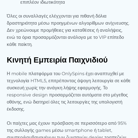
επιπλέον ιδιωτικότητα
Όλες οι συναλλαγές ελέγχονται για πιθανή δόλια
δραστηριότητα μέσω προηγμένων αλγορίθμων ανίχνευσης.
Δεν χρεώνουμε προμήθειες για καταθέσεις ή αναλήψεις,
ενώ τα όρια προσαρμόζονται ανάλογα με το VIP επίπεδο
κάθε παίκτη.
Κινητή Εμπειρία Παιχνιδιού
Η mobile πλατφόρμα του OnlySpins έχει αναπτυχθεί με
τεχνολογία HTML5, επιτρέποντας άψογη λειτουργία σε κάθε
συσκευή χωρίς την ανάγκη λήψης εφαρμογής. Το
responsive design προσαρμόζεται αυτόματα στο μέγεθος
οθόνης, ενώ διατηρεί όλες τις λειτουργίες της υπολογιστή
έκδοσης.
Οι παίχτες μας έχουν πρόσβαση σε περισσότερο από 95%
της συλλογής games μέσω smartphone ή tablet,
συμπεριλαμβανομένων των ζωντανών dealer τραπεζιών.