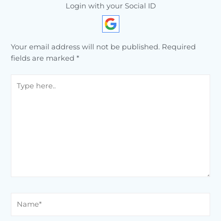
Login with your Social ID
Your email address will not be published.
Required
fields are marked
*
Type
here..
Name*