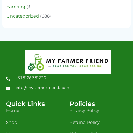
Farming
(3)
Uncategorized
(688)
+91 81269 81270
info@myfarmerfriend.com
Quick Links
Policies
Home
Privacy Policy
Shop
Refund Policy