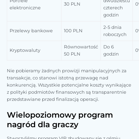
Portfele
dwudziestu
30 PLN
0
elektroniczne
czterech
godzin
2-5 dnia
Przelewy bankowe
100 PLN
0
roboczych
Równowartość
Do 6
Kryptowaluty
0
50 PLN
godzin
Nie pobieramy żadnych prowizji manipulacyjnych za
transakcje, co stanowi istotną przewagę nad
konkurencją. Wszystkie potencjalne koszty wynikające
z polityki podmiotów finansowych są transparentnie
przedstawiane przed finalizacją operacji.
Wielopoziomowy program
nagród dla graczy
Stworzyliśmy program VIP zbudowany się z ośmiu