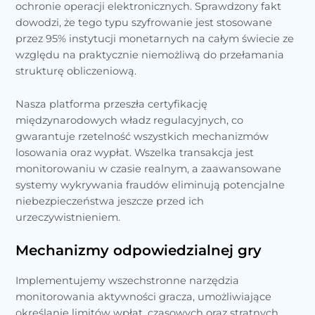
ochronie operacji elektronicznych. Sprawdzony fakt
dowodzi, że tego typu szyfrowanie jest stosowane
przez 95% instytucji monetarnych na całym świecie ze
względu na praktycznie niemożliwą do przełamania
strukturę obliczeniową.
Nasza platforma przeszła certyfikację
międzynarodowych władz regulacyjnych, co
gwarantuje rzetelność wszystkich mechanizmów
losowania oraz wypłat. Wszelka transakcja jest
monitorowaniu w czasie realnym, a zaawansowane
systemy wykrywania fraudów eliminują potencjalne
niebezpieczeństwa jeszcze przed ich
urzeczywistnieniem.
Mechanizmy odpowiedzialnej gry
Implementujemy wszechstronne narzędzia
monitorowania aktywności gracza, umożliwiające
określanie limitów wpłat, czasowych oraz stratnych.