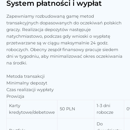
System płatności i wypłat
Zapewniamy rozbudowaną gamę metod
transakcyjnych dopasowanych do oczekiwań polskich
graczy. Realizacja depozytów następuje
natychmiastowo, podczas gdy wnioski o wypłatę
przetwarzane są w ciągu maksymalnie 24 godz.
roboczych. Obecny zespół finansowy pracuje siedem
dni w tygodniu, aby minimalizować okres oczekiwania
na środki.
Metoda transakcji
Minimalny depozyt
Czas realizacji wypłaty
Prowizja
Karty
1-3 dni
50 PLN
0
kredytowe/debetowe
robocze
Do