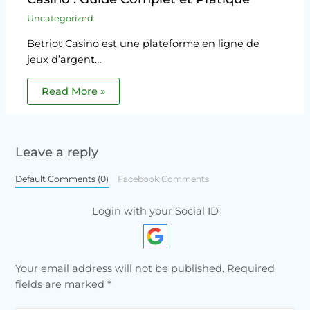
Uncategorized
Betriot Casino est une plateforme en ligne de
jeux d’argent…
Read More »
Leave a reply
Default Comments (0)
Facebook Comments
Login with your Social ID
Your email address will not be published.
Required
fields are marked
*