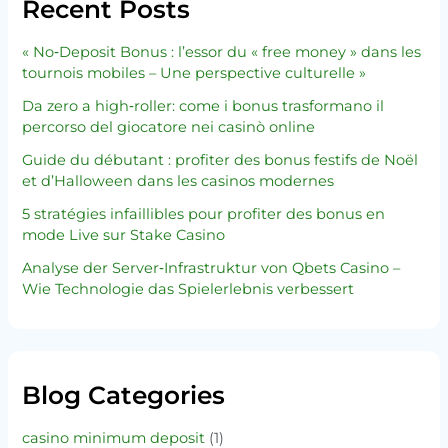
Recent Posts
« No‑Deposit Bonus : l’essor du « free money » dans les
tournois mobiles – Une perspective culturelle »
Da zero a high‑roller: come i bonus trasformano il
percorso del giocatore nei casinò online
Guide du débutant : profiter des bonus festifs de Noël
et d’Halloween dans les casinos modernes
5 stratégies infaillibles pour profiter des bonus en
mode Live sur Stake Casino
Analyse der Server‑Infrastruktur von Qbets Casino –
Wie Technologie das Spielerlebnis verbessert
Blog Categories
casino minimum deposit
(1)