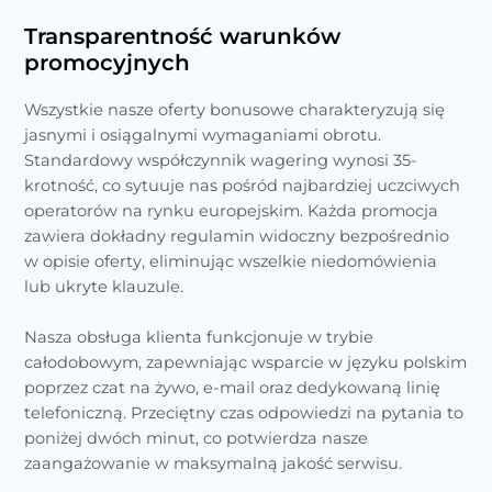
Transparentność warunków
promocyjnych
Wszystkie nasze oferty bonusowe charakteryzują się
jasnymi i osiągalnymi wymaganiami obrotu.
Standardowy współczynnik wagering wynosi 35-
krotność, co sytuuje nas pośród najbardziej uczciwych
operatorów na rynku europejskim. Każda promocja
zawiera dokładny regulamin widoczny bezpośrednio
w opisie oferty, eliminując wszelkie niedomówienia
lub ukryte klauzule.
Nasza obsługa klienta funkcjonuje w trybie
całodobowym, zapewniając wsparcie w języku polskim
poprzez czat na żywo, e-mail oraz dedykowaną linię
telefoniczną. Przeciętny czas odpowiedzi na pytania to
poniżej dwóch minut, co potwierdza nasze
zaangażowanie w maksymalną jakość serwisu.