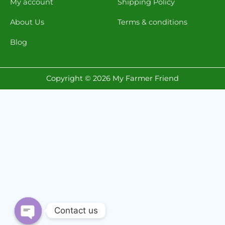
My account
Shipping Policy
About Us
Terms & conditions
Blog
Copyright © 2026 My Farmer Friend
Contact us
Open