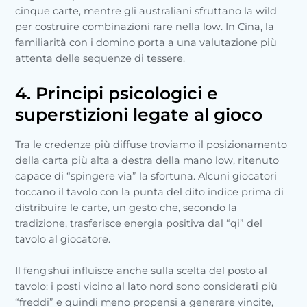
cinque carte, mentre gli australiani sfruttano la wild
per costruire combinazioni rare nella low. In Cina, la
familiarità con i domino porta a una valutazione più
attenta delle sequenze di tessere.
4. Principi psicologici e
superstizioni legate al gioco
Tra le credenze più diffuse troviamo il posizionamento
della carta più alta a destra della mano low, ritenuto
capace di “spingere via” la sfortuna. Alcuni giocatori
toccano il tavolo con la punta del dito indice prima di
distribuire le carte, un gesto che, secondo la
tradizione, trasferisce energia positiva dal “qi” del
tavolo al giocatore.
Il feng shui influisce anche sulla scelta del posto al
tavolo: i posti vicino al lato nord sono considerati più
“freddi” e quindi meno propensi a generare vincite,