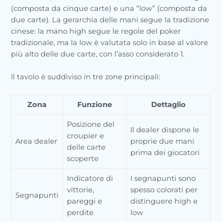
(composta da cinque carte) e una “low” (composta da
due carte). La gerarchia delle mani segue la tradizione
cinese: la mano high segue le regole del poker
tradizionale, ma la low è valutata solo in base al valore
più alto delle due carte, con l’asso considerato 1.
Il tavolo è suddiviso in tre zone principali:
Zona
Funzione
Dettaglio
Posizione del
Il dealer dispone le
croupier e
Area dealer
proprie due mani
delle carte
prima dei giocatori
scoperte
Indicatore di
I segnapunti sono
vittorie,
spesso colorati per
Segnapunti
pareggi e
distinguere high e
perdite
low