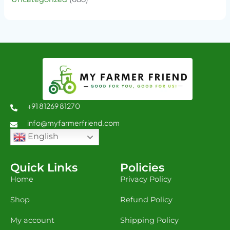
+91 81269 81270
info@myfarmerfriend.com
English
Quick Links
Policies
Home
Privacy Policy
Shop
Refund Policy
My account
Shipping Policy