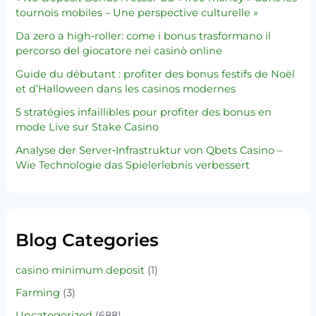
tournois mobiles – Une perspective culturelle »
Da zero a high‑roller: come i bonus trasformano il
percorso del giocatore nei casinò online
Guide du débutant : profiter des bonus festifs de Noël
et d’Halloween dans les casinos modernes
5 stratégies infaillibles pour profiter des bonus en
mode Live sur Stake Casino
Analyse der Server‑Infrastruktur von Qbets Casino –
Wie Technologie das Spielerlebnis verbessert
Blog Categories
casino minimum deposit
(1)
Farming
(3)
Uncategorized
(688)