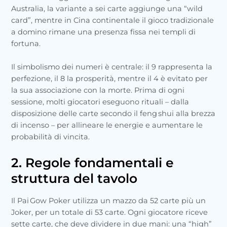
Australia, la variante a sei carte aggiunge una “wild
card”, mentre in Cina continentale il gioco tradizionale
a domino rimane una presenza fissa nei templi di
fortuna.
Il simbolismo dei numeri è centrale: il 9 rappresenta la
perfezione, il 8 la prosperità, mentre il 4 è evitato per
la sua associazione con la morte. Prima di ogni
sessione, molti giocatori eseguono rituali – dalla
disposizione delle carte secondo il feng shui alla brezza
di incenso – per allineare le energie e aumentare le
probabilità di vincita.
2. Regole fondamentali e
struttura del tavolo
Il Pai Gow Poker utilizza un mazzo da 52 carte più un
Joker, per un totale di 53 carte. Ogni giocatore riceve
sette carte, che deve dividere in due mani: una “high”