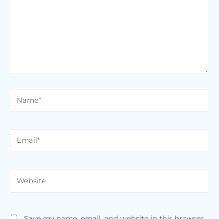
Name*
Email*
Website
Save my name, email, and website in this browser