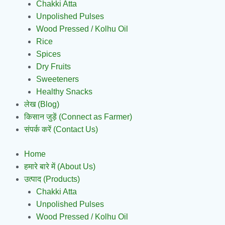
Chakki Atta
Unpolished Pulses
Wood Pressed / Kolhu Oil
Rice
Spices
Dry Fruits
Sweeteners
Healthy Snacks
लेख (Blog)
किसान जुड़ें (Connect as Farmer)
संपर्क करें (Contact Us)
Home
हमारे बारे में (About Us)
उत्पाद (Products)
Chakki Atta
Unpolished Pulses
Wood Pressed / Kolhu Oil