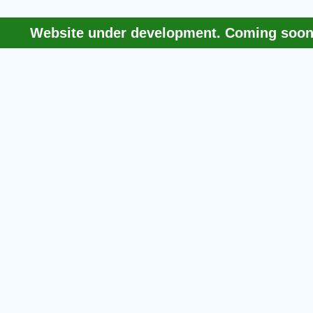
Website under development. Coming soon