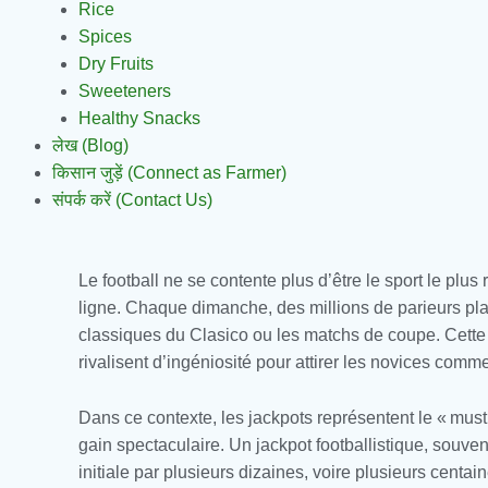
Rice
Spices
Dry Fruits
Sweeteners
Healthy Snacks
लेख (Blog)
किसान जुड़ें (Connect as Farmer)
संपर्क करें (Contact Us)
Le football ne se contente plus d’être le sport le plus 
ligne. Chaque dimanche, des millions de parieurs pla
classiques du Clasico ou les matchs de coupe. Cette
rivalisent d’ingéniosité pour attirer les novices com
Dans ce contexte, les jackpots représentent le « must
gain spectaculaire. Un jackpot footballistique, souvent
initiale par plusieurs dizaines, voire plusieurs centai