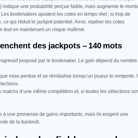
) indique une probabilité perçue faible, mais augmente le mont
. Les bookmakers ajustent les cotes en temps réel ; si trop de
ce qui réduit le jackpot potentiel. Ainsi, repérer les cotes
n tout en maintenant un risque maîtrisé.
clenchent des jackpots – 140 mots
t progressif proposé par le bookmaker. Le gain dépend du nombre
ue mise perdue et se réinitialise lorsqu’un joueur le remporte. I
lections.
rs matchs d’une même compétition et, si toutes les sélections so
ce à une promesse de gains importants, mais ils exigent une
te de la bankroll.