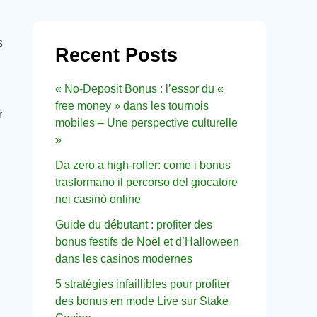
s
Recent Posts
« No‑Deposit Bonus : l’essor du «
free money » dans les tournois
r
mobiles – Une perspective culturelle
»
Da zero a high‑roller: come i bonus
trasformano il percorso del giocatore
nei casinò online
Guide du débutant : profiter des
bonus festifs de Noël et d’Halloween
dans les casinos modernes
5 stratégies infaillibles pour profiter
des bonus en mode Live sur Stake