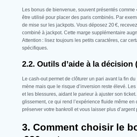
Les bonus de bienvenue, souvent présentés comme « 
être utilisé pour placer des paris combinés. Par exe
de mise sur les jackpots. Vous déposez 20 €, recevez 
combiné à jackpot. Cette marge supplémentaire augment
Attention : lisez toujours les petits caractères, car 
spécifiques.
2.2. Outils d’aide à la décision
Le cash‑out permet de clôturer un pari avant la fin du
mène mais que le risque d’inversion reste élevé. Les l
et les blessures, aidant le parieur à ajuster son tick
glissement, ce qui rend l’expérience fluide même en d
préserver votre bankroll et vous laisser plus d’argent
3. Comment choisir le bo