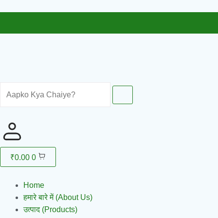
Skip
Post
to
navigation
content
Search
Search
Cart
₹
0.00
0
Home
हमारे बारे में (About Us)
उत्पाद (Products)