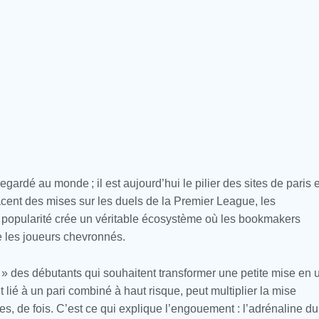
regardé au monde ; il est aujourd’hui le pilier des sites de paris 
cent des mises sur les duels de la Premier League, les
 popularité crée un véritable écosystème où les bookmakers
me les joueurs chevronnés.
 » des débutants qui souhaitent transformer une petite mise en 
 lié à un pari combiné à haut risque, peut multiplier la mise
nes, de fois. C’est ce qui explique l’engouement : l’adrénaline du