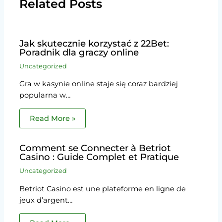
Related Posts
Jak skutecznie korzystać z 22Bet:
Poradnik dla graczy online
Uncategorized
Gra w kasynie online staje się coraz bardziej
popularna w…
Read More »
Comment se Connecter à Betriot
Casino : Guide Complet et Pratique
Uncategorized
Betriot Casino est une plateforme en ligne de
jeux d’argent…