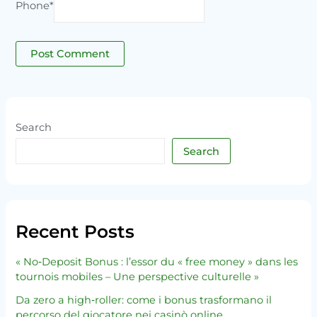
Phone
*
Search
Search
Recent Posts
« No‑Deposit Bonus : l’essor du « free money » dans les
tournois mobiles – Une perspective culturelle »
Da zero a high‑roller: come i bonus trasformano il
percorso del giocatore nei casinò online