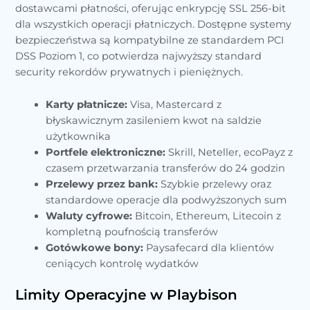
dostawcami płatności, oferując enkrypcję SSL 256-bit
dla wszystkich operacji płatniczych. Dostępne systemy
bezpieczeństwa są kompatybilne ze standardem PCI
DSS Poziom 1, co potwierdza najwyższy standard
security rekordów prywatnych i pieniężnych.
Karty płatnicze:
Visa, Mastercard z
błyskawicznym zasileniem kwot na saldzie
użytkownika
Portfele elektroniczne:
Skrill, Neteller, ecoPayz z
czasem przetwarzania transferów do 24 godzin
Przelewy przez bank:
Szybkie przelewy oraz
standardowe operacje dla podwyższonych sum
Waluty cyfrowe:
Bitcoin, Ethereum, Litecoin z
kompletną poufnością transferów
Gotówkowe bony:
Paysafecard dla klientów
ceniących kontrolę wydatków
Limity Operacyjne w Playbison