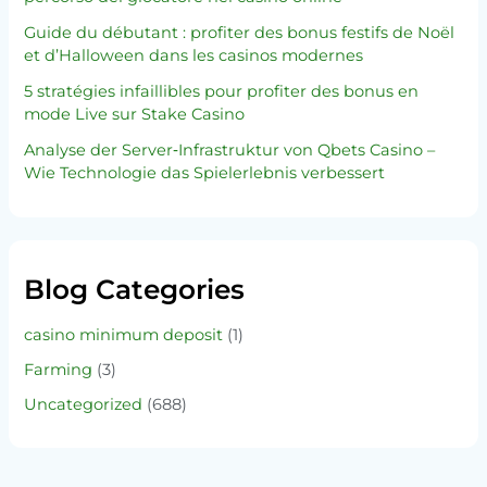
Guide du débutant : profiter des bonus festifs de Noël
et d’Halloween dans les casinos modernes
5 stratégies infaillibles pour profiter des bonus en
mode Live sur Stake Casino
Analyse der Server‑Infrastruktur von Qbets Casino –
Wie Technologie das Spielerlebnis verbessert
Blog Categories
casino minimum deposit
(1)
Farming
(3)
Uncategorized
(688)