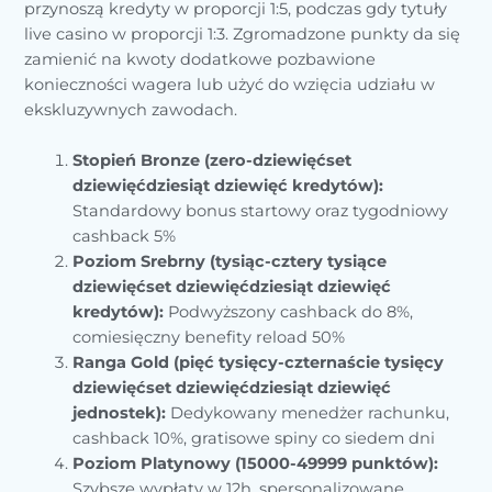
przynoszą kredyty w proporcji 1:5, podczas gdy tytuły
live casino w proporcji 1:3. Zgromadzone punkty da się
zamienić na kwoty dodatkowe pozbawione
konieczności wagera lub użyć do wzięcia udziału w
ekskluzywnych zawodach.
Stopień Bronze (zero-dziewięćset
dziewięćdziesiąt dziewięć kredytów):
Standardowy bonus startowy oraz tygodniowy
cashback 5%
Poziom Srebrny (tysiąc-cztery tysiące
dziewięćset dziewięćdziesiąt dziewięć
kredytów):
Podwyższony cashback do 8%,
comiesięczny benefity reload 50%
Ranga Gold (pięć tysięcy-czternaście tysięcy
dziewięćset dziewięćdziesiąt dziewięć
jednostek):
Dedykowany menedżer rachunku,
cashback 10%, gratisowe spiny co siedem dni
Poziom Platynowy (15000-49999 punktów):
Szybsze wypłaty w 12h, spersonalizowane