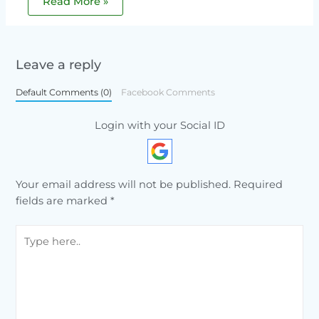
Read More »
Leave a reply
Default Comments (0)
Facebook Comments
Login with your Social ID
Your email address will not be published.
Required
fields are marked
*
Type
here..