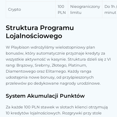
100
Nieograniczony
Do 1h 
Crypto
PLN
limitu
minut
Struktura Programu
Lojalnościowego
W Playbison wdrożyliśmy wielostopniowy plan
bonusów, który automatycznie przyznaje kredyty za
wszystkie aktywność w kasynie. Struktura dzieli się z VI
rang: Brązowy, Srebrny, Złotego, Platinum,
Diamentowego oraz Elitarnego. Każdy ranga
udostępnia nowe bonusy, od przyśpieszonych
przelewów po dedykowane nagrody urodzinowe.
System Akumulacji Punktów
Za każde 100 PLN stawek w slotach klienci otrzymują
10 kredytów lojalnościowych. Rozgrywki przy stole