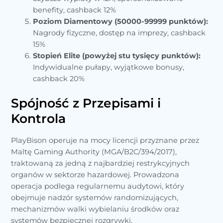
benefity, cashback 12%
Poziom Diamentowy (50000-99999 punktów):
Nagrody fizyczne, dostęp na imprezy, cashback
15%
Stopień Elite (powyżej stu tysięcy punktów):
Indywidualne pułapy, wyjątkowe bonusy,
cashback 20%
Spójność z Przepisami i
Kontrola
PlayBison operuje na mocy licencji przyznane przez
Maltę Gaming Authority (MGA/B2C/394/2017),
traktowaną za jedną z najbardziej restrykcyjnych
organów w sektorze hazardowej. Prowadzona
operacja podlega regularnemu audytowi, który
obejmuje nadzór systemów randomizujących,
mechanizmów walki wybielaniu środków oraz
systemów bezpiecznej rozgrywki.