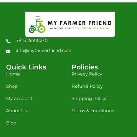
+91 81269 81270
info@myfarmerfriend.com
Quick Links
Policies
Home
Privacy Policy
Shop
Refund Policy
My account
Shipping Policy
About Us
Terms & conditions
Blog