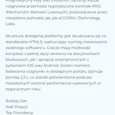
Pragmatyczny Play oraz Evolution Gaming. Każda
rozgrywka przechodzi rygorystyczne kontrole RNG
(Mechanizm Wartości Losowych), poświadczane przez
niezależne jednostki jak jak eCOGRA i iTechnology
Labs.
Struktura dostępnej platformy jest zbudowana się na
standardzie HTML5, wykluczając wymóg instalowania
osobnego software’u. Gracze mają możliwość
korzystać z pełnej opcji zarówno na stacjonarkach
biurkowych, jak i sprzęcie smartphone’ach z
systemami iOS oraz Android. Średni moment
ładowania rozgrywki w dostępnym portalu zajmuje
poniżej 2,3 s, co zostało potwierdzone podczas
niezależnych kontroli performance wykonanych w
tegorocznym roku.
Rodzaj Gier
Ilość Pozycji
Top Providerzy