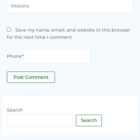
Website
Save my name, email, and website in this browser
for the next time I comment.
Phone
*
Search
Search