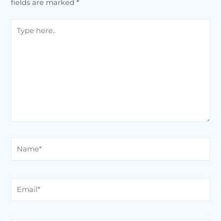
fields are marked
*
Type
here..
Name*
Email*