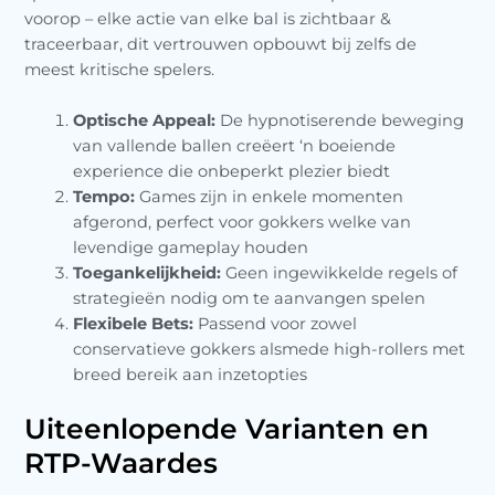
voorop – elke actie van elke bal is zichtbaar &
traceerbaar, dit vertrouwen opbouwt bij zelfs de
meest kritische spelers.
Optische Appeal:
De hypnotiserende beweging
van vallende ballen creëert ‘n boeiende
experience die onbeperkt plezier biedt
Tempo:
Games zijn in enkele momenten
afgerond, perfect voor gokkers welke van
levendige gameplay houden
Toegankelijkheid:
Geen ingewikkelde regels of
strategieën nodig om te aanvangen spelen
Flexibele Bets:
Passend voor zowel
conservatieve gokkers alsmede high-rollers met
breed bereik aan inzetopties
Uiteenlopende Varianten en
RTP-Waardes