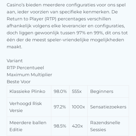
Casino’s bieden meerdere configuraties voor ons spel
aan, ieder voorzien van specifieke kenmerken. De
Return to Player (RTP) percentages verschillen
afhankelijk volgens elke leverancier en configuraties,
doch liggen gewoonlijk tussen 97% en 99%, dit ons tot
één der de meest speler-vriendelijke mogelijkheden
maakt.
Variant
RTP Percentueel
Maximum Multiplier
Beste Voor
Klassieke Plinko
98.0%
555x
Beginners
Verhoogd Risk
97.2%
1000x
Sensatiezoekers
Versie
Meerdere ballen
Razendsnelle
98.5%
420x
Editie
Sessies