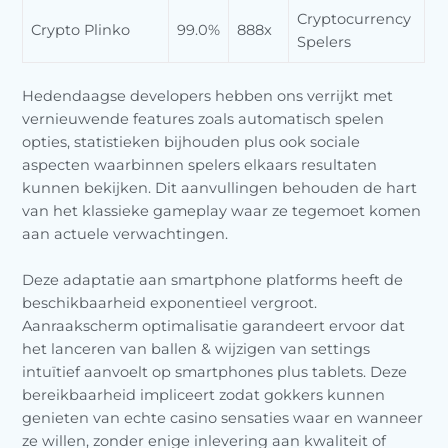
Cryptocurrency
Crypto Plinko
99.0%
888x
Spelers
Hedendaagse developers hebben ons verrijkt met
vernieuwende features zoals automatisch spelen
opties, statistieken bijhouden plus ook sociale
aspecten waarbinnen spelers elkaars resultaten
kunnen bekijken. Dit aanvullingen behouden de hart
van het klassieke gameplay waar ze tegemoet komen
aan actuele verwachtingen.
Deze adaptatie aan smartphone platforms heeft de
beschikbaarheid exponentieel vergroot.
Aanraakscherm optimalisatie garandeert ervoor dat
het lanceren van ballen & wijzigen van settings
intuïtief aanvoelt op smartphones plus tablets. Deze
bereikbaarheid impliceert zodat gokkers kunnen
genieten van echte casino sensaties waar en wanneer
ze willen, zonder enige inlevering aan kwaliteit of