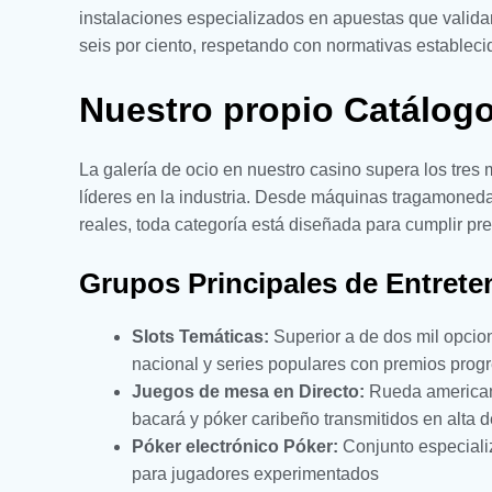
instalaciones especializados en apuestas que validan
seis por ciento, respetando con normativas estableci
Nuestro propio Catálogo
La galería de ocio en nuestro casino supera los tres
líderes en la industria. Desde máquinas tragamoneda
reales, toda categoría está diseñada para cumplir pre
Grupos Principales de Entrete
Slots Temáticas:
Superior a de dos mil opcio
nacional y series populares con premios progr
Juegos de mesa en Directo:
Rueda americana 
bacará y póker caribeño transmitidos en alta d
Póker electrónico Póker:
Conjunto especiali
para jugadores experimentados