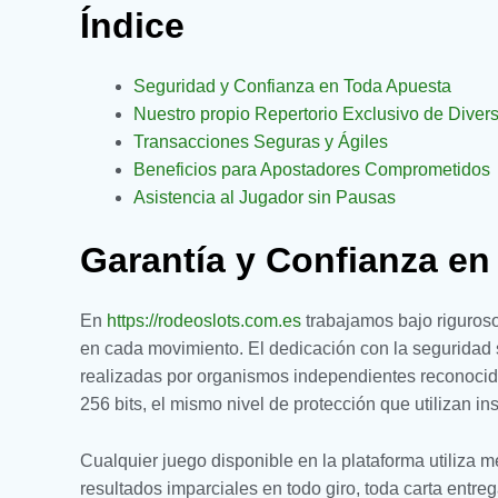
Índice
Seguridad y Confianza en Toda Apuesta
Nuestro propio Repertorio Exclusivo de Diver
Transacciones Seguras y Ágiles
Beneficios para Apostadores Comprometidos
Asistencia al Jugador sin Pausas
Garantía y Confianza e
En
https://rodeoslots.com.es
trabajamos bajo riguroso
en cada movimiento. El dedicación con la seguridad s
realizadas por organismos independientes reconocid
256 bits, el mismo nivel de protección que utilizan in
Cualquier juego disponible en la plataforma utiliza 
resultados imparciales en todo giro, toda carta entr