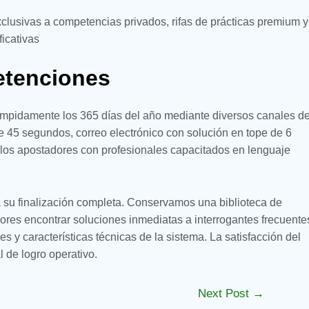
lusivas a competencias privados, rifas de prácticas premium y
icativas
Detenciones
rumpidamente los 365 días del año mediante diversos canales d
e 45 segundos, correo electrónico con solución en tope de 6
a los apostadores con profesionales capacitados en lenguaje
 su finalización completa. Conservamos una biblioteca de
ores encontrar soluciones inmediatas a interrogantes frecuente
es y características técnicas de la sistema. La satisfacción del
l de logro operativo.
Next Post
→