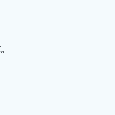
.
tos
e
n