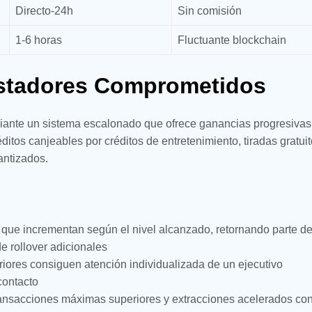
Directo-24h
Sin comisión
1-6 horas
Fluctuante blockchain
stadores Comprometidos
diante un sistema escalonado que ofrece ganancias progresivas
ditos canjeables por créditos de entretenimiento, tiradas gratui
antizados.
que incrementan según el nivel alcanzado, retornando parte d
e rollover adicionales
iores consiguen atención individualizada de un ejecutivo
contacto
ransacciones máximas superiores y extracciones acelerados co