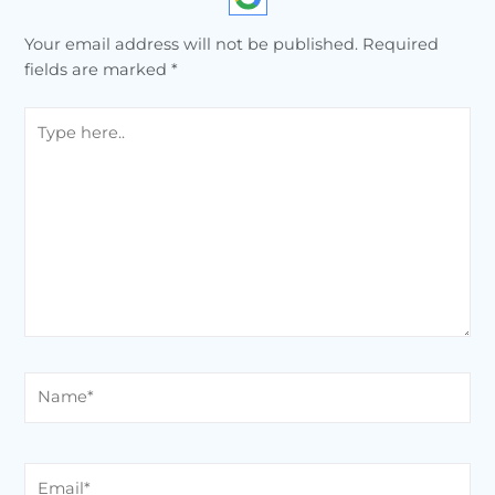
Your email address will not be published.
Required
fields are marked
*
Type
here..
Name*
Email*