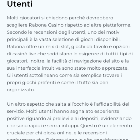
Utenti
Molti giocatori si chiedono perché dovrebbero
scegliere Rabona Casino rispetto ad altre piattaforme.
Secondo le recensioni degli utenti, uno dei motivi
principali è la vasta selezione di giochi disponibili.
Rabona offre un mix di slot, giochi da tavolo e opzioni
di casinò live che soddisfano le esigenze di tutti i tipi di
giocatori. Inoltre, la facilità di navigazione del sito e la
sua interfaccia intuitiva sono state molto apprezzate.
Gli utenti sottolineano come sia semplice trovare i
propri giochi preferiti e come il tutto sia ben
organizzato.
Un altro aspetto che salta all’occhio è l’affidabilità del
servizio. Molti utenti hanno segnalato esperienze
positive riguardo ai prelievi e ai depositi, evidenziando
che sono rapidi e senza intoppi. Questo è un elemento
cruciale per chi gioca online, e le recensioni