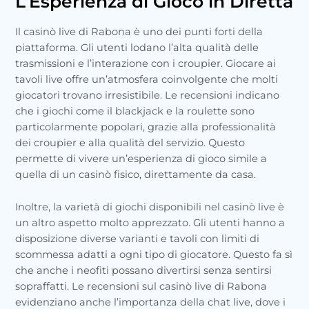
L’Esperienza di Gioco in Diretta
Il casinò live di Rabona è uno dei punti forti della
piattaforma. Gli utenti lodano l’alta qualità delle
trasmissioni e l’interazione con i croupier. Giocare ai
tavoli live offre un’atmosfera coinvolgente che molti
giocatori trovano irresistibile. Le recensioni indicano
che i giochi come il blackjack e la roulette sono
particolarmente popolari, grazie alla professionalità
dei croupier e alla qualità del servizio. Questo
permette di vivere un’esperienza di gioco simile a
quella di un casinò fisico, direttamente da casa.
Inoltre, la varietà di giochi disponibili nel casinò live è
un altro aspetto molto apprezzato. Gli utenti hanno a
disposizione diverse varianti e tavoli con limiti di
scommessa adatti a ogni tipo di giocatore. Questo fa sì
che anche i neofiti possano divertirsi senza sentirsi
sopraffatti. Le recensioni sul casinò live di Rabona
evidenziano anche l’importanza della chat live, dove i