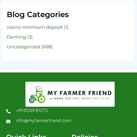
Blog Categories
casino minimum deposit
(1)
Farming
(3)
Uncategorized
(688)
+91 81269 81270
info@myfarmerfriend.com