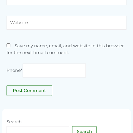
Website
Save my name, email, and website in this browser
for the next time I comment.
Phone
*
Search
Search