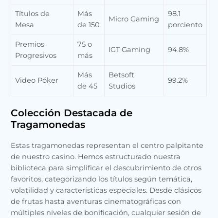
Títulos de
Más
98.1
Micro Gaming
Mesa
de 150
porciento
Premios
75 o
IGT Gaming
94.8%
Progresivos
más
Más
Betsoft
Video Póker
99.2%
de 45
Studios
Colección Destacada de
Tragamonedas
Estas tragamonedas representan el centro palpitante
de nuestro casino. Hemos estructurado nuestra
biblioteca para simplificar el descubrimiento de otros
favoritos, categorizando los títulos según temática,
volatilidad y características especiales. Desde clásicos
de frutas hasta aventuras cinematográficas con
múltiples niveles de bonificación, cualquier sesión de