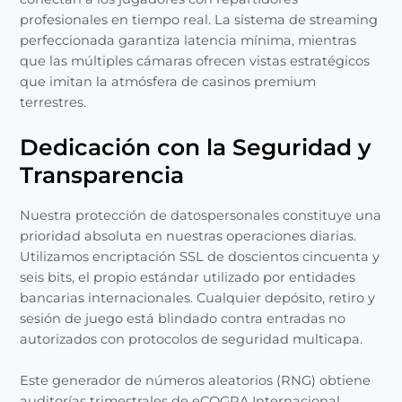
profesionales en tiempo real. La sistema de streaming
perfeccionada garantiza latencia mínima, mientras
que las múltiples cámaras ofrecen vistas estratégicos
que imitan la atmósfera de casinos premium
terrestres.
Dedicación con la Seguridad y
Transparencia
Nuestra protección de datospersonales constituye una
prioridad absoluta en nuestras operaciones diarias.
Utilizamos encriptación SSL de doscientos cincuenta y
seis bits, el propio estándar utilizado por entidades
bancarias internacionales. Cualquier depósito, retiro y
sesión de juego está blindado contra entradas no
autorizados con protocolos de seguridad multicapa.
Este generador de números aleatorios (RNG) obtiene
auditorías trimestrales de eCOGRA Internacional,