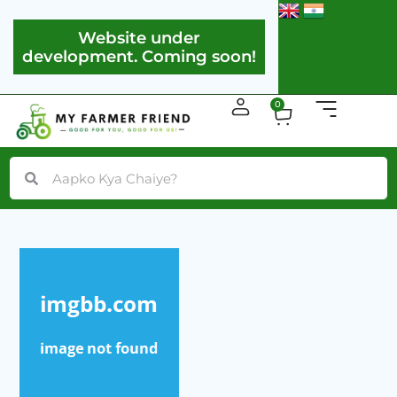
Skip
Post
to
navigation
Website under
More loc
content
development. Coming soon!
Cart
0
Search
Search