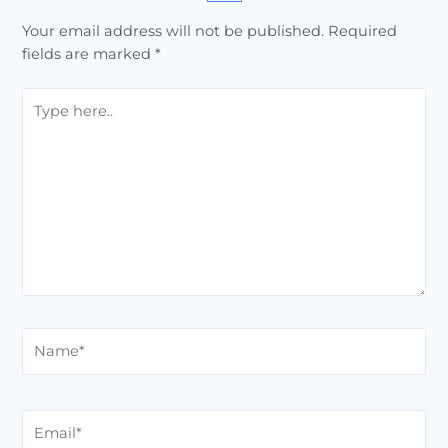
Your email address will not be published.
Required
fields are marked
*
Type
here..
Name*
Email*