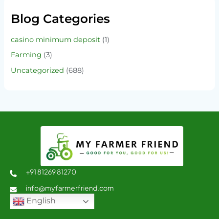
Blog Categories
casino minimum deposit
(1)
Farming
(3)
Uncategorized
(688)
+91 81269 81270
info@myfarmerfriend.com
English