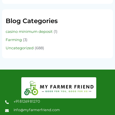
Blog Categories
casino minimum deposit
(1)
Farming
(3)
Uncategorized
(688)
+91 81269 81270
info@myfarmerfriend.com