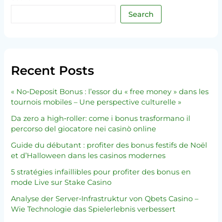
Search
Recent Posts
« No‑Deposit Bonus : l’essor du « free money » dans les
tournois mobiles – Une perspective culturelle »
Da zero a high‑roller: come i bonus trasformano il
percorso del giocatore nei casinò online
Guide du débutant : profiter des bonus festifs de Noël
et d’Halloween dans les casinos modernes
5 stratégies infaillibles pour profiter des bonus en
mode Live sur Stake Casino
Analyse der Server‑Infrastruktur von Qbets Casino –
Wie Technologie das Spielerlebnis verbessert