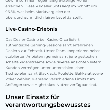
Gewinnsummen regelmäßig 6-stellige Höhen
erreichen. Diese RTP aller Slots liegt im Schnitt um
96,5%, was beim Marktvergleich der
überdurchschnittlich fairen Level darstellt.
Live-Casino-Erlebnis
Das Dealer-Casino bei Kasino Orca liefert
authentische Gaming-Sessions samt erfahrenen
Dealern zur Echtzeit. Unser Team kooperieren nebst
etablierten Anbietern gemeinsam, jene gestochen
scharfe Videostreams sowie diverse Ansichten liefern.
Kunden vermögen unter unterschiedlichen
Tischspielen samt Blackjack, Roulette, Bakkarat sowie
Poker wählen, während verschiedene Limits zum
Anfänger sowie Highstakes-Nutzer verfügbar sind.
Unser Einsatz für
verantwortungsbewusstes