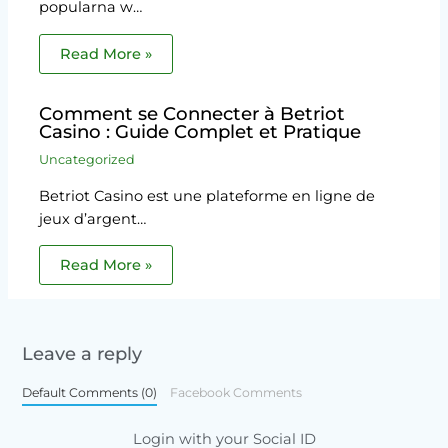
popularna w…
Read More »
Comment se Connecter à Betriot
Casino : Guide Complet et Pratique
Uncategorized
Betriot Casino est une plateforme en ligne de
jeux d’argent…
Read More »
Leave a reply
Default Comments (0)
Facebook Comments
Login with your Social ID