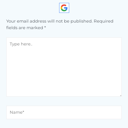
Your email address will not be published.
Required
fields are marked
*
Type
here..
Name*