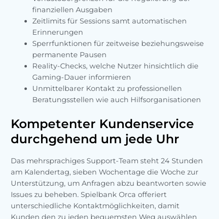
finanziellen Ausgaben
Zeitlimits für Sessions samt automatischen
Erinnerungen
Sperrfunktionen für zeitweise beziehungsweise
permanente Pausen
Reality-Checks, welche Nutzer hinsichtlich die
Gaming-Dauer informieren
Unmittelbarer Kontakt zu professionellen
Beratungsstellen wie auch Hilfsorganisationen
Kompetenter Kundenservice
durchgehend um jede Uhr
Das mehrsprachiges Support-Team steht 24 Stunden
am Kalendertag, sieben Wochentage die Woche zur
Unterstützung, um Anfragen abzu beantworten sowie
Issues zu beheben. Spielbank Orca offeriert
unterschiedliche Kontaktmöglichkeiten, damit
Kunden den zu jeden bequemsten Weg auswählen