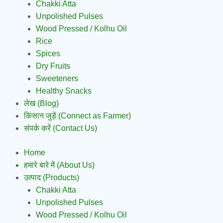
Chakki Atta
Unpolished Pulses
Wood Pressed / Kolhu Oil
Rice
Spices
Dry Fruits
Sweeteners
Healthy Snacks
लेख (Blog)
किसान जुड़ें (Connect as Farmer)
संपर्क करें (Contact Us)
Home
हमारे बारे में (About Us)
उत्पाद (Products)
Chakki Atta
Unpolished Pulses
Wood Pressed / Kolhu Oil