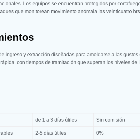
acionales. Los equipos se encuentran protegidos por cortafueg
taques que monitorean movimiento anómala las veinticuatro hrs
mientos
e ingreso y extracción diseñadas para amoldarse a las gustos
rápida, con tiempos de tramitación que superan los niveles de 
de 1 a 3 días útiles
Sin comisión
rables
2-5 días útiles
0%