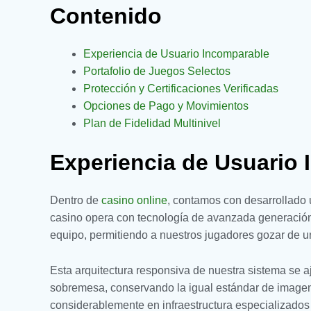
Contenido
Experiencia de Usuario Incomparable
Portafolio de Juegos Selectos
Protección y Certificaciones Verificadas
Opciones de Pago y Movimientos
Plan de Fidelidad Multinivel
Experiencia de Usuario
Dentro de
casino online
, contamos con desarrollado u
casino opera con tecnología de avanzada generación 
equipo, permitiendo a nuestros jugadores gozar de un
Esta arquitectura responsiva de nuestra sistema se a
sobremesa, conservando la igual estándar de imagen 
considerablemente en infraestructura especializado