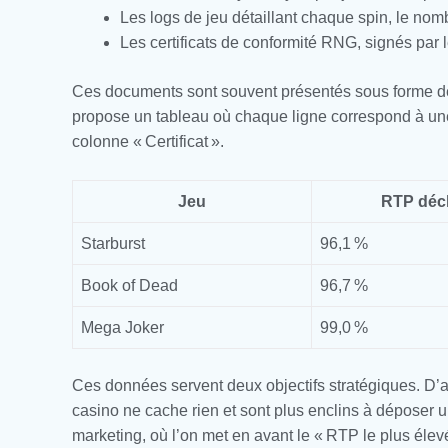
Les logs de jeu détaillant chaque spin, le nom
Les certificats de conformité RNG, signés par 
Ces documents sont souvent présentés sous forme de t
propose un tableau où chaque ligne correspond à une 
colonne « Certificat ».
Jeu
RTP déc
Starburst
96,1 %
Book of Dead
96,7 %
Mega Joker
99,0 %
Ces données servent deux objectifs stratégiques. D’abo
casino ne cache rien et sont plus enclins à déposer
marketing, où l’on met en avant le « RTP le plus éle