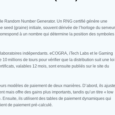
 le Random Number Generator. Un RNG certifié génère une
 seed (graine) initiale, souvent dérivée de l’horloge du serveur
orrespond à un nombre qui détermine la position des symboles
s laboratoires indépendants. eCOGRA, iTech Labs et le Gaming
 10 millions de tours pour vérifier que la distribution suit une loi
tificats, valables 12 mois, sont ensuite publiés sur le site du
eurs modèles de paiement de deux manières. D’abord, ils ajuste
uvent mais offre des gains plus importants, tandis qu’un titre « low
le. Ensuite, ils utilisent des tables de paiement dynamiques qui
ent de paiement pré‑calculé.