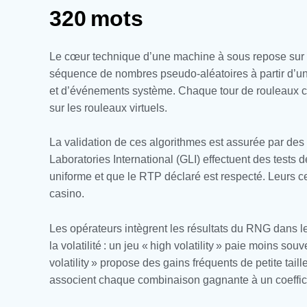
320 mots
Le cœur technique d’une machine à sous repose sur
séquence de nombres pseudo‑aléatoires à partir d’une
et d’événements système. Chaque tour de rouleaux c
sur les rouleaux virtuels.
La validation de ces algorithmes est assurée par de
Laboratories International (GLI) effectuent des tests de
uniforme et que le RTP déclaré est respecté. Leurs cer
casino.
Les opérateurs intègrent les résultats du RNG dans l
la volatilité : un jeu « high volatility » paie moins so
volatility » propose des gains fréquents de petite tail
associent chaque combinaison gagnante à un coeffici