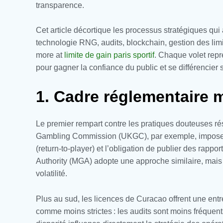
transparence.
Cet article décortique les processus stratégiques qui
technologie RNG, audits, blockchain, gestion des lim
more at
limite de gain paris sportif
. Chaque volet rep
pour gagner la confiance du public et se différencier 
1. Cadre réglementaire 
Le premier rempart contre les pratiques douteuses ré
Gambling Commission (UKGC), par exemple, impose d
(return‑to‑player) et l’obligation de publier des rapp
Authority (MGA) adopte une approche similaire, mais 
volatilité.
Plus au sud, les licences de Curacao offrent une en
comme moins strictes : les audits sont moins fréquent