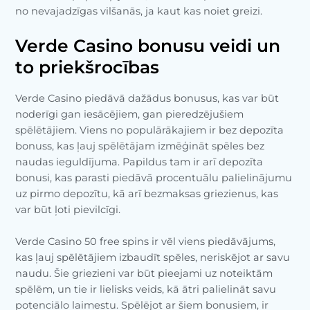
no nevajadzīgas vilšanās, ja kaut kas noiet greizi.
Verde Casino bonusu veidi un
to priekšrocības
Verde Casino piedāvā dažādus bonusus, kas var būt
noderīgi gan iesācējiem, gan pieredzējušiem
spēlētājiem. Viens no populārākajiem ir bez depozīta
bonuss, kas ļauj spēlētājam izmēģināt spēles bez
naudas ieguldījuma. Papildus tam ir arī depozīta
bonusi, kas parasti piedāvā procentuālu palielinājumu
uz pirmo depozītu, kā arī bezmaksas griezienus, kas
var būt ļoti pievilcīgi.
Verde Casino 50 free spins ir vēl viens piedāvājums,
kas ļauj spēlētājiem izbaudīt spēles, neriskējot ar savu
naudu. Šie griezieni var būt pieejami uz noteiktām
spēlēm, un tie ir lielisks veids, kā ātri palielināt savu
potenciālo laimestu. Spēlējot ar šiem bonusiem, ir