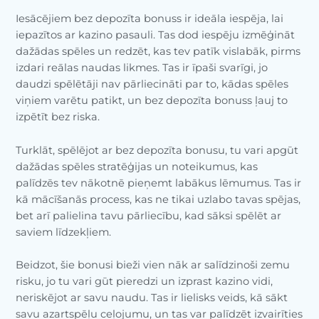
Iesācējiem bez depozīta bonuss ir ideāla iespēja, lai
iepazītos ar kazino pasauli. Tas dod iespēju izmēģināt
dažādas spēles un redzēt, kas tev patīk vislabāk, pirms
izdari reālas naudas likmes. Tas ir īpaši svarīgi, jo
daudzi spēlētāji nav pārliecināti par to, kādas spēles
viņiem varētu patikt, un bez depozīta bonuss ļauj to
izpētīt bez riska.
Turklāt, spēlējot ar bez depozīta bonusu, tu vari apgūt
dažādas spēles stratēģijas un noteikumus, kas
palīdzēs tev nākotnē pieņemt labākus lēmumus. Tas ir
kā mācīšanās process, kas ne tikai uzlabo tavas spējas,
bet arī palielina tavu pārliecību, kad sāksi spēlēt ar
saviem līdzekļiem.
Beidzot, šie bonusi bieži vien nāk ar salīdzinoši zemu
risku, jo tu vari gūt pieredzi un izprast kazino vidi,
neriskējot ar savu naudu. Tas ir lielisks veids, kā sākt
savu azartspēļu ceļojumu, un tas var palīdzēt izvairīties