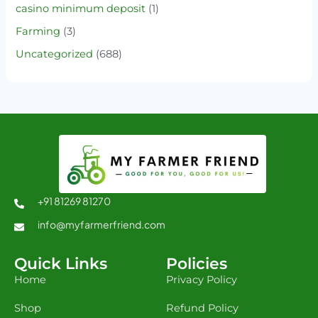
casino minimum deposit
(1)
Farming
(3)
Uncategorized
(688)
+91 81269 81270
info@myfarmerfriend.com
Quick Links
Policies
Home
Privacy Policy
Shop
Refund Policy