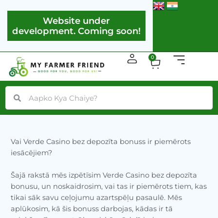
Skip
Post
to
navigation
Website under
More loc
content
development. Coming soon!
Cart
0
Search
Search
Vai Verde Casino bez depozīta bonuss ir piemērots
iesācējiem?
Šajā rakstā mēs izpētīsim Verde Casino bez depozīta
bonusu, un noskaidrosim, vai tas ir piemērots tiem, kas
tikai sāk savu ceļojumu azartspēļu pasaulē. Mēs
aplūkosim, kā šis bonuss darbojas, kādas ir tā