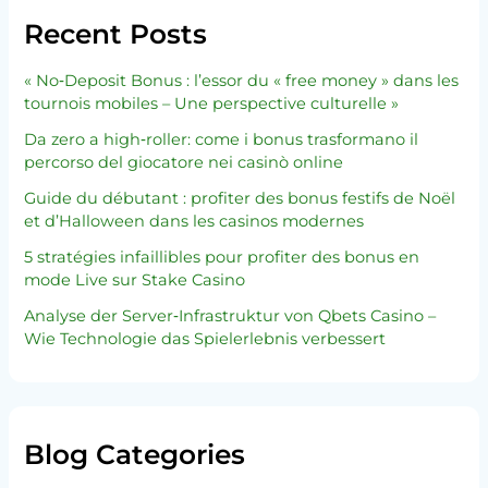
Recent Posts
« No‑Deposit Bonus : l’essor du « free money » dans les
tournois mobiles – Une perspective culturelle »
Da zero a high‑roller: come i bonus trasformano il
percorso del giocatore nei casinò online
Guide du débutant : profiter des bonus festifs de Noël
et d’Halloween dans les casinos modernes
5 stratégies infaillibles pour profiter des bonus en
mode Live sur Stake Casino
Analyse der Server‑Infrastruktur von Qbets Casino –
Wie Technologie das Spielerlebnis verbessert
Blog Categories