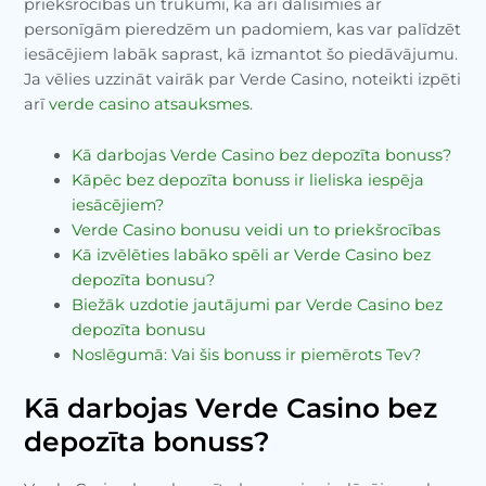
priekšrocības un trūkumi, kā arī dalīsimies ar
personīgām pieredzēm un padomiem, kas var palīdzēt
iesācējiem labāk saprast, kā izmantot šo piedāvājumu.
Ja vēlies uzzināt vairāk par Verde Casino, noteikti izpēti
arī
verde casino atsauksmes
.
Kā darbojas Verde Casino bez depozīta bonuss?
Kāpēc bez depozīta bonuss ir lieliska iespēja
iesācējiem?
Verde Casino bonusu veidi un to priekšrocības
Kā izvēlēties labāko spēli ar Verde Casino bez
depozīta bonusu?
Biežāk uzdotie jautājumi par Verde Casino bez
depozīta bonusu
Noslēgumā: Vai šis bonuss ir piemērots Tev?
Kā darbojas Verde Casino bez
depozīta bonuss?