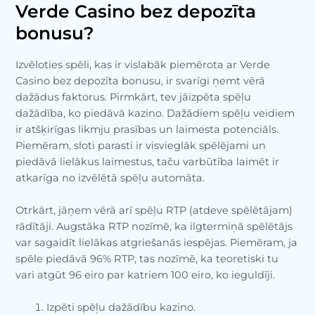
Verde Casino bez depozīta
bonusu?
Izvēloties spēli, kas ir vislabāk piemērota ar Verde
Casino bez depozīta bonusu, ir svarīgi ņemt vērā
dažādus faktorus. Pirmkārt, tev jāizpēta spēļu
dažādība, ko piedāvā kazino. Dažādiem spēļu veidiem
ir atšķirīgas likmju prasības un laimesta potenciāls.
Piemēram, sloti parasti ir visvieglāk spēlējami un
piedāvā lielākus laimestus, taču varbūtība laimēt ir
atkarīga no izvēlētā spēļu automāta.
Otrkārt, jāņem vērā arī spēļu RTP (atdeve spēlētājam)
rādītāji. Augstāka RTP nozīmē, ka ilgtermiņā spēlētājs
var sagaidīt lielākas atgriešanās iespējas. Piemēram, ja
spēle piedāvā 96% RTP, tas nozīmē, ka teoretiski tu
vari atgūt 96 eiro par katriem 100 eiro, ko ieguldīji.
Izpēti spēļu dažādību kazino.