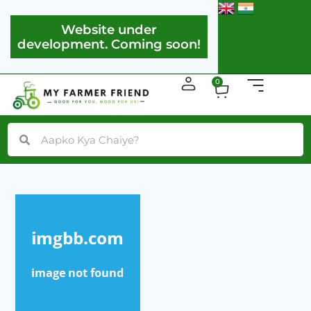
Skip
Post
to
navigation
Website under
More loc
content
development. Coming soon!
Cart
0
Search
Search