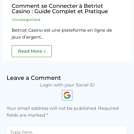
Comment se Connecter à Betriot
Casino : Guide Complet et Pratique
Uncategorized
Betriot Casino est une plateforme en ligne de
jeux d’argent…
Read More »
Leave a Comment
Login with your Social ID
Your email address will not be published.
Required
fields are marked
*
Type