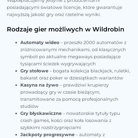
Współpracujemy jedynie z producentami
posiadającymi światowe licencje, które gwarantuje
najwyższą jakość gry oraz rzetelne wyniki.
Rodzaje gier możliwych w Wildrobin
Automaty wideo
– przeszło 2000 automatów z
zróżnicowanymi mechanikami, od klasycznych
symboli po aktualne megaways posiadające
tysiącami ścieżek wygrywających
Gry stołowe
– bogata kolekcja blackjack, ruletki,
bakarat oraz poker w dziesiątkach wariantów
Kasyna na żywo
– prawdziwi krupierzy
prowadzący gry w czasie bieżącym,
transmitowane za pomocą profesjonalnych
studiów
Gry błyskawiczne
– nowatorskie tytuły typu
crash games, kości oraz koła losowania z
szybkimi rozstrzygnięciami
Jackpoty progresywne
– automaty z