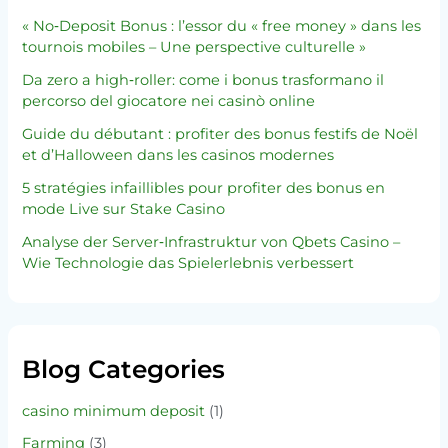
« No‑Deposit Bonus : l’essor du « free money » dans les
tournois mobiles – Une perspective culturelle »
Da zero a high‑roller: come i bonus trasformano il
percorso del giocatore nei casinò online
Guide du débutant : profiter des bonus festifs de Noël
et d’Halloween dans les casinos modernes
5 stratégies infaillibles pour profiter des bonus en
mode Live sur Stake Casino
Analyse der Server‑Infrastruktur von Qbets Casino –
Wie Technologie das Spielerlebnis verbessert
Blog Categories
casino minimum deposit
(1)
Farming
(3)