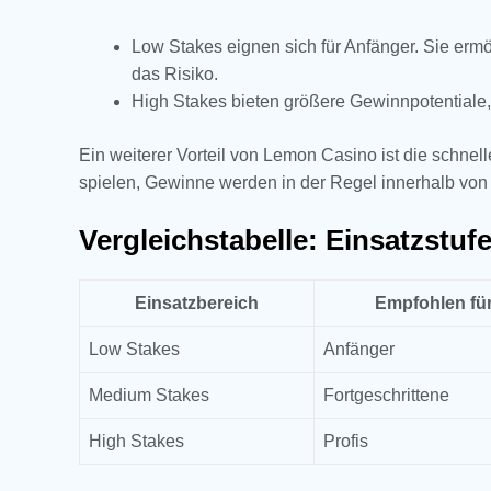
Low Stakes eignen sich für Anfänger. Sie er
das Risiko.
High Stakes bieten größere Gewinnpotentiale,
Ein weiterer Vorteil von Lemon Casino ist die schnel
spielen, Gewinne werden in der Regel innerhalb vo
Vergleichstabelle: Einsatzstuf
Einsatzbereich
Empfohlen fü
Low Stakes
Anfänger
Medium Stakes
Fortgeschrittene
High Stakes
Profis