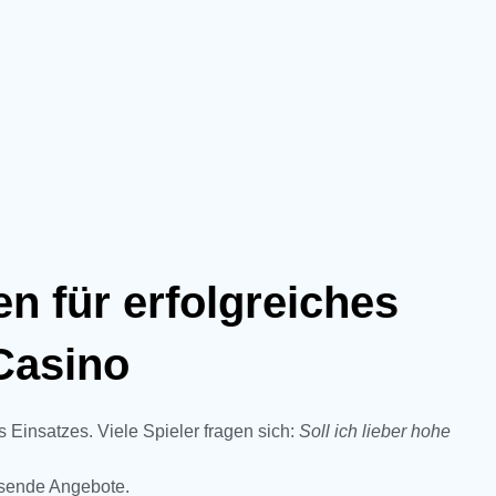
en für erfolgreiches
Casino
s Einsatzes. Viele Spieler fragen sich:
Soll ich lieber hohe
ssende Angebote.