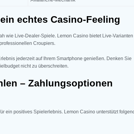
r ein echtes Casino‑Feeling
h wie Live‑Dealer‑Spiele. Lemon Casino bietet Live‑Varianten
professionellen Croupiers.
rlebnis jederzeit auf Ihrem Smartphone genießen. Denken Sie
elbudget nicht zu überschreiten.
ahlen – Zahlungsoptionen
ür ein positives Spielerlebnis. Lemon Casino unterstützt folgen