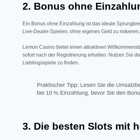
2. Bonus ohne Einzahlu
Ein Bonus ohne Einzahlung ist das ideale Sprungbret
Live‑Dealer‑Spielen, ohne eigenes Geld zu riskieren.
Lemon Casino bietet einen attraktiven Willkommens
sofort nach der Registrierung erhalten. Nutzen Sie d
Lieblingsspiele zu finden.
Praktischer Tipp: Lesen Sie die Umsatzb
bei 10 % Einzahlung, bevor Sie den Bon
3. Die besten Slots mi