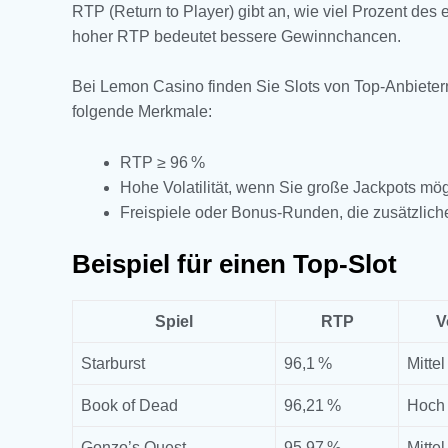
RTP (Return to Player) gibt an, wie viel Prozent des e
hoher RTP bedeutet bessere Gewinnchancen.
Bei Lemon Casino finden Sie Slots von Top‑Anbieter
folgende Merkmale:
RTP ≥ 96 %
Hohe Volatilität, wenn Sie große Jackpots mö
Freispiele oder Bonus‑Runden, die zusätzlic
Beispiel für einen Top‑Slot
Spiel
RTP
V
Starburst
96,1 %
Mittel
Book of Dead
96,21 %
Hoch
Gonzo’s Quest
95,97 %
Mittel