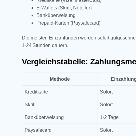
Kreditkarte (Visa, MasterCard)
E‑Wallets (Skrill, Neteller)
Banküberweisung
Prepaid‑Karten (Paysafecard)
Die meisten Einzahlungen werden sofort gutgeschr
1‑24 Stunden dauern.
Vergleichstabelle: Zahlungsm
Methode
Einzahlun
Kreditkarte
Sofort
Skrill
Sofort
Banküberweisung
1‑2 Tage
Paysafecard
Sofort