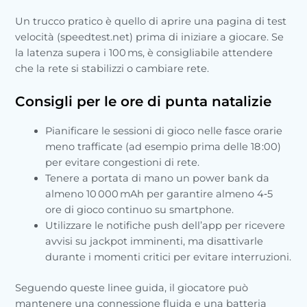
Un trucco pratico è quello di aprire una pagina di test
velocità (speedtest.net) prima di iniziare a giocare. Se
la latenza supera i 100 ms, è consigliabile attendere
che la rete si stabilizzi o cambiare rete.
Consigli per le ore di punta natalizie
Pianificare le sessioni di gioco nelle fasce orarie
meno trafficate (ad esempio prima delle 18 :00)
per evitare congestioni di rete.
Tenere a portata di mano un power bank da
almeno 10 000 mAh per garantire almeno 4‑5
ore di gioco continuo su smartphone.
Utilizzare le notifiche push dell’app per ricevere
avvisi su jackpot imminenti, ma disattivarle
durante i momenti critici per evitare interruzioni.
Seguendo queste linee guida, il giocatore può
mantenere una connessione fluida e una batteria