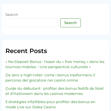
Search
Search
Recent Posts
« No‑Deposit Bonus : l’essor du « free money » dans les
tournois mobiles – Une perspective culturelle »
Da zero a high‑roller: come i bonus trasformano il
percorso del giocatore nei casinò online
Guide du débutant : profiter des bonus festifs de Noël
et d’Halloween dans les casinos modernes
5 stratégies infaillibles pour profiter des bonus en
mode Live sur Stake Casino