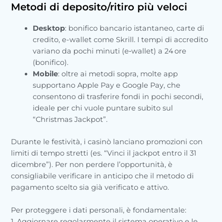
Metodi di deposito/ritiro più veloci
Desktop
: bonifico bancario istantaneo, carte di
credito, e-wallet come Skrill. I tempi di accredito
variano da pochi minuti (e‑wallet) a 24 ore
(bonifico).
Mobile
: oltre ai metodi sopra, molte app
supportano Apple Pay e Google Pay, che
consentono di trasferire fondi in pochi secondi,
ideale per chi vuole puntare subito sul
“Christmas Jackpot”.
Durante le festività, i casinò lanciano promozioni con
limiti di tempo stretti (es. “Vinci il jackpot entro il 31
dicembre”). Per non perdere l’opportunità, è
consigliabile verificare in anticipo che il metodo di
pagamento scelto sia già verificato e attivo.
Per proteggere i dati personali, è fondamentale:
1. Aggiornare regolarmente il sistema operativo e le