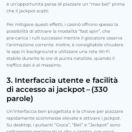
è un’opportunità persa di piazzare un “max bet” prima
che il jackpot scatti.
Per mitigare questi effetti, i casinò offrono spesso la
possibilità di attivare la modalità “fast spin”, che
pre‑carica i rulli successivi mentre il giocatore osserva
l’animazione corrente. Inoltre, è consigliabile chiudere
le app in background e utilizzare una rete Wi‑Fi
stabile durante le ore di punta natalizie, quando il
traffico dati è al massimo.
3. Interfaccia utente e facilità
di accesso ai jackpot – (330
parole)
Un’interfaccia ben progettata è la chiave per piazzare
rapidamente scommesse elevate e attivare i jackpot.
Su desktop, i pulsanti “Gioca”, “Bet” e “Jackpot” sono
solitamente posizionati in alto a sinistra, con spazi