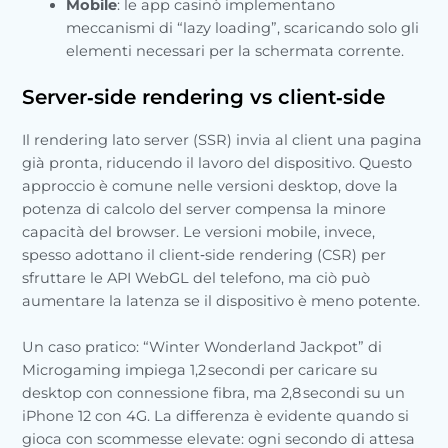
Mobile
: le app casinò implementano
meccanismi di “lazy loading”, scaricando solo gli
elementi necessari per la schermata corrente.
Server‑side rendering vs client‑side
Il rendering lato server (SSR) invia al client una pagina
già pronta, riducendo il lavoro del dispositivo. Questo
approccio è comune nelle versioni desktop, dove la
potenza di calcolo del server compensa la minore
capacità del browser. Le versioni mobile, invece,
spesso adottano il client‑side rendering (CSR) per
sfruttare le API WebGL del telefono, ma ciò può
aumentare la latenza se il dispositivo è meno potente.
Un caso pratico: “Winter Wonderland Jackpot” di
Microgaming impiega 1,2 secondi per caricare su
desktop con connessione fibra, ma 2,8 secondi su un
iPhone 12 con 4G. La differenza è evidente quando si
gioca con scommesse elevate: ogni secondo di attesa