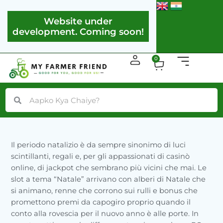
Skip
Post
to
navigation
Website under
More loc
content
development. Coming soon!
Cart
0
Search
Search
Il periodo natalizio è da sempre sinonimo di luci
scintillanti, regali e, per gli appassionati di casinò
online, di jackpot che sembrano più vicini che mai. Le
slot a tema “Natale” arrivano con alberi di Natale che
si animano, renne che corrono sui rulli e bonus che
promettono premi da capogiro proprio quando il
conto alla rovescia per il nuovo anno è alle porte. In