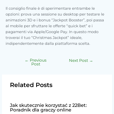
Il consiglio finale è di sperimentare entrambe le
opzioni: prova una sessione su desktop per testare le
animazioni 3D e i bonus “Jackpot Booster”, poi passa
al mobile per sfruttare le offerte “quick bet” e i
pagamenti via Apple/Google Pay. In questo modo
troverai il tuo “Christmas Jackpot” ideale,
indipendentemente dalla piattaforma scelta.
←
Previous
Next Post
→
Post
Related Posts
Jak skutecznie korzystać z 22Bet:
Poradnik dla graczy online