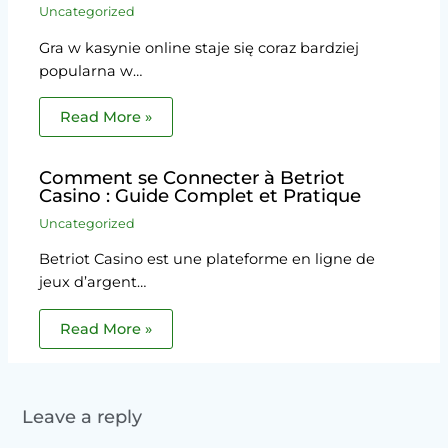
Uncategorized
Gra w kasynie online staje się coraz bardziej
popularna w…
Read More »
Comment se Connecter à Betriot
Casino : Guide Complet et Pratique
Uncategorized
Betriot Casino est une plateforme en ligne de
jeux d’argent…
Read More »
Leave a reply