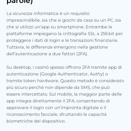
parole)
La sicurezza informatica è un requisito
imprescindibile, sia che si giochi da casa su un PC, sia
che si utilizzi un’app su smartphone. Entrambe le
piattaforme impiegano la crittografia SSL a 256 bit per
proteggere i dati di login e le transazioni finanziarie.
Tuttavia, le differenze emergono nella gestione
dell’autenticazione a due fattori (2FA).
Su desktop, i casinò spesso offrono 2FA tramite app di
autenticazione (Google Authenticator, Authy) o
tramite token hardware. Questo metodo è considerato
più sicuro perché non dipende da SMS, che può
essere intercettato. Sul mobile, la maggior parte delle
app integra direttamente il 2FA, consentendo di
approvare il login con un’impronta digitale o il
riconoscimento facciale, sfruttando le capacità
biometriche del dispositivo.