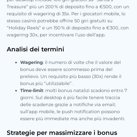
Treasure” più un 200 % di deposito fino a €500, con un
requisito di wagering di 35x. Per i giocatori mobile, lo
stesso casinò potrebbe offrire 50 giri gratuiti su
“Holiday Reels” e un 150 % di deposito fino a €300, con
wagering 30x, per incentivare l’uso dell’app.
Analisi dei termini
Wagering
: il numero di volte che il valore del
bonus deve essere scommesso prima del
prelievo. Un requisito più basso (30x) rende il
bonus più “utilizzabile”.
Time‑limit
: molti bonus natalizi scadono entro 7
giorni. Sul desktop è più facile tenere traccia
delle scadenze grazie a notifiche via email;
sull’app mobile, le push notification possono
essere più immediate ma anche più invadenti.
Strategie per massimizzare i bonus