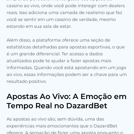
cassino ao vivo, onde você pode interagir com dealers
reais. Isso adiciona uma camada de realismo que faz
você se sentir em um cassino de verdade, mesmo
estando em sua sala de estar.
Além disso, a plataforma oferece uma seção de
estatísticas detalhadas para apostas esportivas, o que
é um grande diferencial. Ter acesso a dados
atualizados pode te ajudar a fazer apostas mais
informadas. Quando você está apostando em um jogo
ao vivo, essas informações podem ser a chave para um
resultado positivo.
Apostas Ao Vivo: A Emoção em
Tempo Real no DazardBet
As apostas ao vivo são, sem dúvida, uma das
experiências mais emocionantes que o DazardBet
oferece. A sensação de fazer uma aposta enquanto o