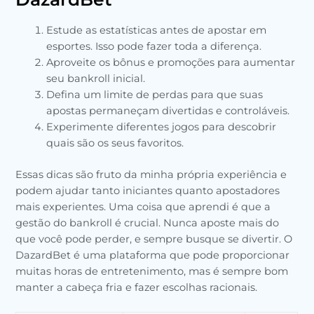
Estude as estatísticas antes de apostar em
esportes. Isso pode fazer toda a diferença.
Aproveite os bônus e promoções para aumentar
seu bankroll inicial.
Defina um limite de perdas para que suas
apostas permaneçam divertidas e controláveis.
Experimente diferentes jogos para descobrir
quais são os seus favoritos.
Essas dicas são fruto da minha própria experiência e
podem ajudar tanto iniciantes quanto apostadores
mais experientes. Uma coisa que aprendi é que a
gestão do bankroll é crucial. Nunca aposte mais do
que você pode perder, e sempre busque se divertir. O
DazardBet é uma plataforma que pode proporcionar
muitas horas de entretenimento, mas é sempre bom
manter a cabeça fria e fazer escolhas racionais.