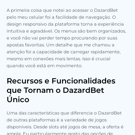
A primeira coisa que notei ao acessar o DazardBet
pelo meu celular foi a facilidade de navegação. O
design responsivo da plataforma torna a experiência
intuitiva e agradável. Os menus são bem organizados,
e você não vai perder tempo procurando por suas
apostas favoritas. Um detalhe que me chamou a
atenção foi a capacidade de carregar rapidamente,
mesmo em conexões mais lentas. Isso é crucial
quando você está em movimento.
Recursos e Funcionalidades
que Tornam o DazardBet
Único
Uma das características que diferencia o DazardBet
de outras plataformas é a variedade de jogos
disponíveis. Desde slots até jogos de mesa, a oferta é
ampla. Eu particularmente gosto das opções de