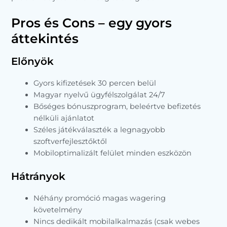
Pros és Cons – egy gyors
áttekintés
Előnyök
Gyors kifizetések 30 percen belül
Magyar nyelvű ügyfélszolgálat 24/7
Bőséges bónuszprogram, beleértve befizetés
nélküli ajánlatot
Széles játékválaszték a legnagyobb
szoftverfejlesztőktől
Mobiloptimalizált felület minden eszközön
Hátrányok
Néhány promóció magas wagering
követelmény
Nincs dedikált mobilalkalmazás (csak webes