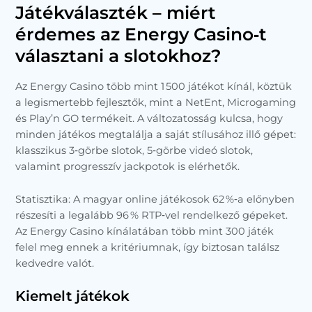
Játékválaszték – miért
érdemes az Energy Casino‑t
választani a slotokhoz?
Az Energy Casino több mint 1 500 játékot kínál, köztük
a legismertebb fejlesztők, mint a NetEnt, Microgaming
és Play’n GO termékeit. A változatosság kulcsa, hogy
minden játékos megtalálja a saját stílusához illő gépet:
klasszikus 3‑görbe slotok, 5‑görbe videó slotok,
valamint progresszív jackpotok is elérhetők.
Statisztika: A magyar online játékosok 62 %‑a előnyben
részesíti a legalább 96 % RTP‑vel rendelkező gépeket.
Az Energy Casino kínálatában több mint 300 játék
felel meg ennek a kritériumnak, így biztosan találsz
kedvedre valót.
Kiemelt játékok