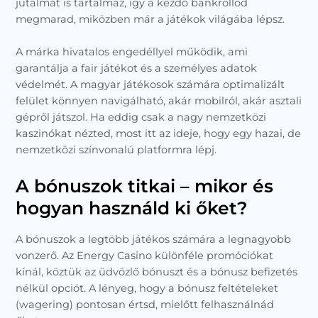
jutalmat is tartalmaz, így a kezdő bankrollod
megmarad, miközben már a játékok világába lépsz.
A márka hivatalos engedéllyel működik, ami
garantálja a fair játékot és a személyes adatok
védelmét. A magyar játékosok számára optimalizált
felület könnyen navigálható, akár mobilról, akár asztali
gépről játszol. Ha eddig csak a nagy nemzetközi
kaszinókat nézted, most itt az ideje, hogy egy hazai, de
nemzetközi színvonalú platformra lépj.
A bónuszok titkai – mikor és
hogyan használd ki őket?
A bónuszok a legtöbb játékos számára a legnagyobb
vonzerő. Az Energy Casino különféle promóciókat
kínál, köztük az üdvözlő bónuszt és a bónusz befizetés
nélkül opciót. A lényeg, hogy a bónusz feltételeket
(wagering) pontosan értsd, mielőtt felhasználnád