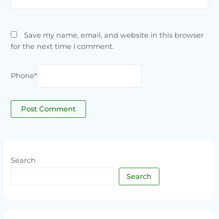
Save my name, email, and website in this browser
for the next time I comment.
Phone
*
Search
Search