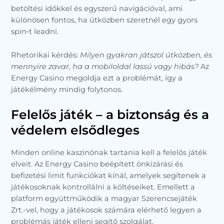
betöltési időkkel és egyszerű navigációval, ami
különösen fontos, ha útközben szeretnél egy gyors
spin‑t leadni.
Rhetorikai kérdés:
Milyen gyakran játszol útközben, és
mennyire zavar, ha a mobiloldal lassú vagy hibás?
Az
Energy Casino megoldja ezt a problémát, így a
játékélmény mindig folytonos.
Felelős játék – a biztonság és a
védelem elsődleges
Minden online kaszinónak tartania kell a felelős játék
elveit. Az Energy Casino beépített önkizárási és
befizetési limit funkciókat kínál, amelyek segítenek a
játékosoknak kontrollálni a költéseiket. Emellett a
platform együttműködik a magyar Szerencsejáték
Zrt.-vel, hogy a játékosok számára elérhető legyen a
problémás játék elleni segítő szolgálat.