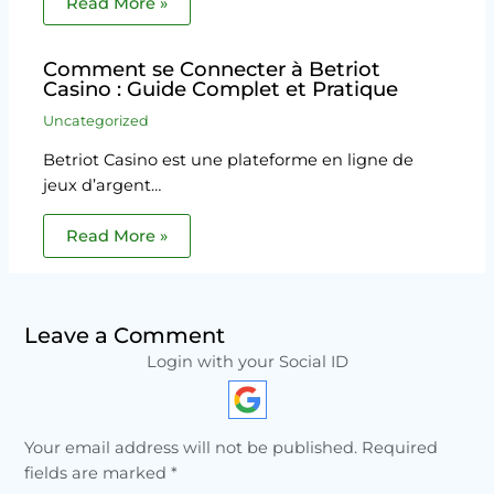
Read More »
Comment se Connecter à Betriot
Casino : Guide Complet et Pratique
Uncategorized
Betriot Casino est une plateforme en ligne de
jeux d’argent…
Read More »
Leave a Comment
Login with your Social ID
Your email address will not be published.
Required
fields are marked
*